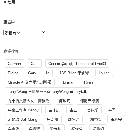
« 七月
重溫庫
慶爆搜尋
Carman
Cats
Connie 李玥穎 - Founder of Drip39
Elaine
Gary
In
JBS Brian 李凱賢
Louise
Miracle 社交力學培訓導師
Norman
Ryan
Terry Wong 王總講軍事@TerryWongmilitarytalk
九十後文藝少女 - 賈雅緻
何啟明
何爵天導演
午夜工作者 Benny
古庄辰
古立
吳佩孚
基哥
孟希璘 Ball Mang
宋浩暉
康常治
張曉嵐
朱利安
李錦鴻
李鑑峰
梁天琦
楊偉倫
湯寳如