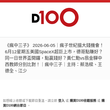
《瘋中三子》 2026-06-05｜瘋子世紀搵大錢機會！
6月12星期五美國SpaceX超巨上市，德哥點賺好？
同一日世界盃開鑼，點贏錢好？黃仁勳vs翁金驊中
西教師分別比對！｜瘋中三子｜主持：蔡浩樑、王
德全、江少
如想線上收聽或下載節目重溫，請立即
登入
或
購買D100收聽服務
或
購
買D100網台節目
。