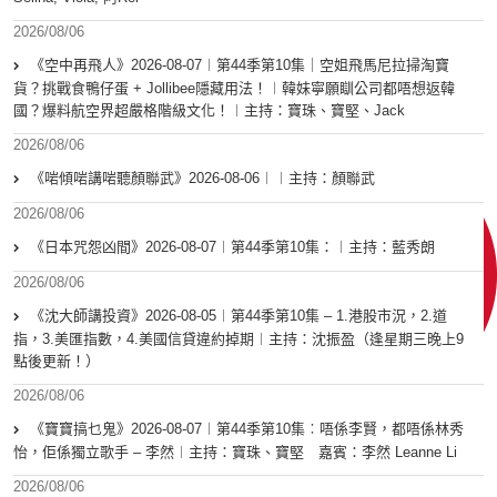
2026/08/06
《空中再飛人》2026-08-07︱第44季第10集｜空姐飛馬尼拉掃淘寶
貨？挑戰食鴨仔蛋 + Jollibee隱藏用法！︱韓妹寧願瞓公司都唔想返韓
國？爆料航空界超嚴格階級文化！︱主持：寶珠、寶堅、Jack
2026/08/06
《啱傾啱講啱聽顏聯武》2026-08-06︱︱主持：顏聯武
2026/08/06
《日本咒怨凶間》2026-08-07︱第44季第10集：︱主持：藍秀朗
2026/08/06
《沈大師講投資》2026-08-05︱第44季第10集 – 1.港股市況，2.道
指，3.美匯指數，4.美國信貸違約掉期︱主持：沈振盈（逢星期三晚上9
點後更新！）
2026/08/06
《寶寶搞乜鬼》2026-08-07︱第44季第10集︰唔係李賢，都唔係林秀
怡，佢係獨立歌手 – 李然︱主持：寶珠、寶堅 嘉賓：李然 Leanne Li
2026/08/06