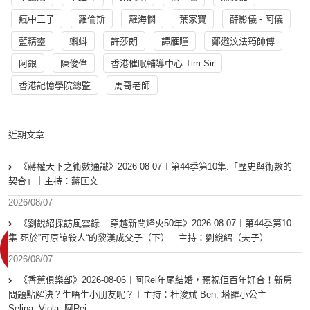
瘋中三子
羅倫斯
羅海憫
葉家寶
薛影儀 - 阿儀
藍精靈
蝌蚪
許莎朗
譚雁瞳
鄭遨汶法筠師傅
阿銀
陳俊偉
香港催眠輔導中心 Tim Sir
香港記憶學院總監
馬哥老師
近期文章
《蔣權天下之術數通識》2026-08-07︱第44季第10集:「歴史與術數的
契合」｜主持：蔣匡文
2026/08/07
《劉銳紹採訪風雲錄 – 穿越新聞烽火50年》2026-08-07︱第44季第10
集 死於”可原諒殺人“的黎漢成父子（下）︱主持：劉銳紹（夫子）
2026/08/07
《香蕉俱樂部》2026-08-06︱阿Rei年尾結婚，預祝佢百年好合！新房
問題點解決？生唔生小朋友呢？︱主持：杜浚斌 Ben, 塔羅小公主
Selina, Viola, 阿Rei