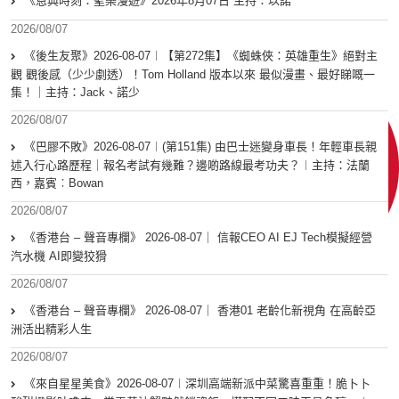
《恩典時刻：聖樂漫遊》2026年8月07日 主持：以諾
2026/08/07
《後生友聚》2026-08-07︱【第272集】《蜘蛛俠：英雄重生》絕對主
觀 觀後感（少少劇透）！Tom Holland 版本以來 最似漫畫、最好睇嘅一
集！｜主持：Jack、諾少
2026/08/07
《巴膠不敗》2026-08-07︱(第151集) 由巴士迷變身車長！年輕車長親
述入行心路歷程｜報名考試有幾難？邊啲路線最考功夫？︱主持：法蘭
西，嘉賓︰Bowan
2026/08/07
《香港台 – 聲音專欄》 2026-08-07｜ 信報CEO AI EJ Tech模擬經營
汽水機 AI即變狡猾
2026/08/07
《香港台 – 聲音專欄》 2026-08-07｜ 香港01 老齡化新視角 在高齡亞
洲活出精彩人生
2026/08/07
《來自星星美食》2026-08-07︱深圳高端新派中菜驚喜重重！脆卜卜