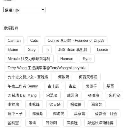
慶爆搜尋
Carman
Cats
Connie 李玥穎 - Founder of Drip39
Elaine
Gary
In
JBS Brian 李凱賢
Louise
Miracle 社交力學培訓導師
Norman
Ryan
Terry Wong 王總講軍事@TerryWongmilitarytalk
九十後文藝少女 - 賈雅緻
何啟明
何爵天導演
午夜工作者 Benny
古庄辰
古立
吳佩孚
基哥
孟希璘 Ball Mang
宋浩暉
康常治
張曉嵐
朱利安
李錦鴻
李鑑峰
梁天琦
楊偉倫
湯寳如
瘋中三子
羅倫斯
羅海憫
葉家寶
薛影儀 - 阿儀
藍精靈
蝌蚪
許莎朗
譚雁瞳
鄭遨汶法筠師傅