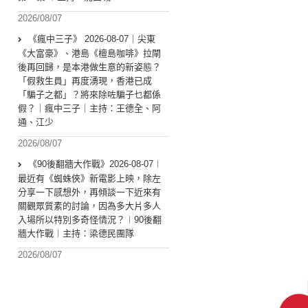
2026/08/07
《瘋中三子》 2026-08-07｜尖東
《大富豪》、港島《檀島咖啡》拉閘
後再回歸，是本港做生意的新姿態？
「假救生員」再度湧現，香港已成
「騙子之都」？將來除咗騙子乜都係
假？｜瘋中三子｜主持：王德全、阿
通、江少
2026/08/07
《90後翻牆大作戰》2026-08-07︱
最近有《蜘蛛俠》新電影上映，除左
分享一下感想外，再傾談一下近來有
關觀眾質素的討論，因為多大片多人
入場所以特別多奇怪情況？︱90後翻
牆大作戰︱主持：梁德民團隊
2026/08/07