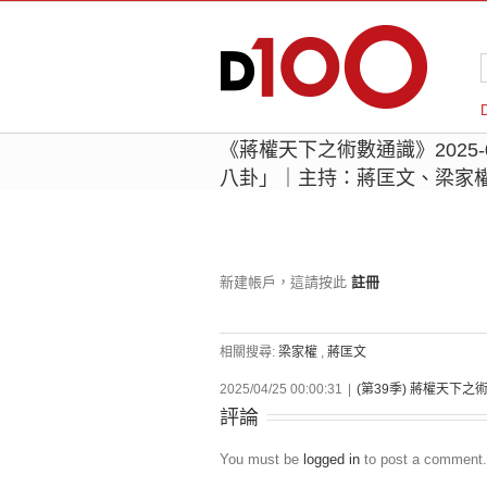
《蔣權天下之術數通識》2025-0
八卦」｜主持：蔣匡文、梁家
新建帳戶，這請按此
註冊
相關搜尋:
梁家權
,
蔣匡文
2025/04/25 00:00:31
|
(第39季) 蔣權天下之
評論
You must be
logged in
to post a comment.