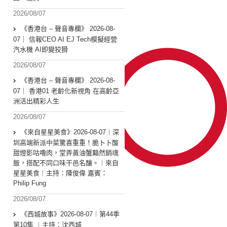
2026/08/07
《香港台 – 聲音專欄》 2026-08-
07｜ 信報CEO AI EJ Tech模擬經營
汽水機 AI即變狡猾
2026/08/07
《香港台 – 聲音專欄》 2026-08-
07｜ 香港01 老齡化新視角 在高齡亞
洲活出精彩人生
2026/08/07
《來自星星美食》2026-08-07︱深
圳高端新派中菜驚喜重重！脆卜卜酸
甜燈影咕嚕肉，堂弄黃油蟹黯然銷魂
飯，搭配不同口味干邑名釀。︱來自
星星美食︱主持：陳俊偉 嘉賓：
Philip Fung
2026/08/07
《西城故事》2026-08-07︱第44季
第10集 ︱主持：沈西城