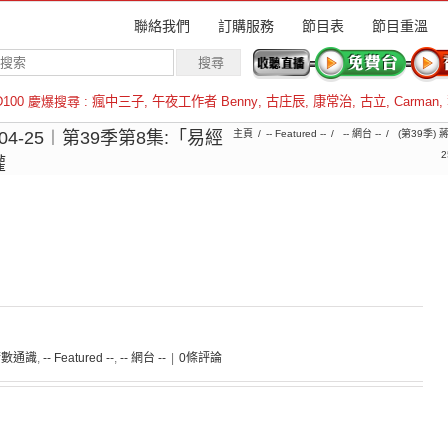
聯絡我們
訂購服務
節目表
節目重溫
D100 慶爆搜尋 :
瘋中三子
,
午夜工作者 Benny
,
古庄辰
,
康常治
,
古立
,
Carman
,
羅倫斯
4-25︱第39季第8集:「易經
主頁
-- Featured --
-- 網台 --
(第39季)
權
術數通識
,
-- Featured --
,
-- 網台 --
|
0條評論