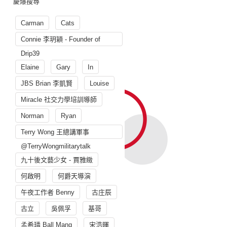
慶爆搜尋
Carman
Cats
Connie 李玥穎 - Founder of
Drip39
Elaine
Gary
In
JBS Brian 李凱賢
Louise
Miracle 社交力學培訓導師
Norman
Ryan
Terry Wong 王總講軍事
@TerryWongmilitarytalk
九十後文藝少女 - 賈雅緻
何啟明
何爵天導演
午夜工作者 Benny
古庄辰
古立
吳佩孚
基哥
孟希璘 Ball Mang
宋浩暉