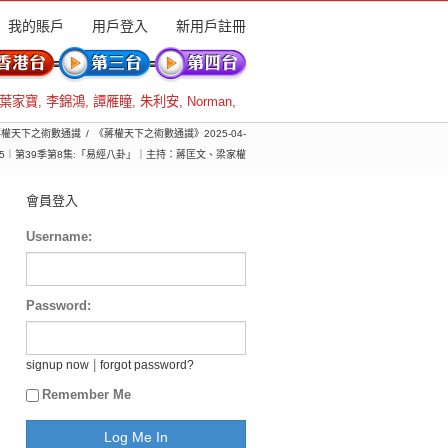
我的賬戶
用戶登入
新用戶註冊
葉家寶
,
李錦鴻
,
譚雁瞳
,
朱利安
,
Norman
,
 蔣權天下之術數通識
《蔣權天下之術數通識》2025-04-
25︱第39季第8集:「易經八卦」｜主持：蔣匡文、梁家權
會員登入
Username:
Password:
|
signup now
forgot password?
Remember Me