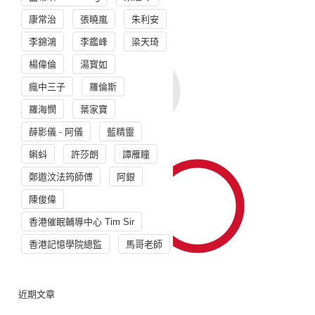
康常治
張曉嵐
朱利安
李錦鴻
李鑑峰
梁天琦
楊偉倫
湯寳如
瘋中三子
羅倫斯
羅海憫
葉家寶
薛影儀 - 阿儀
藍精靈
蝌蚪
許莎朗
譚雁瞳
鄭遨汶法筠師傅
阿銀
陳俊偉
香港催眠輔導中心 Tim Sir
香港記憶學院總監
馬哥老師
近期文章