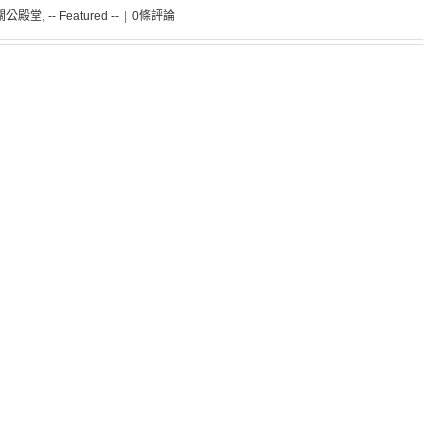
 關公殿堂
,
-- Featured --
|
0條評論