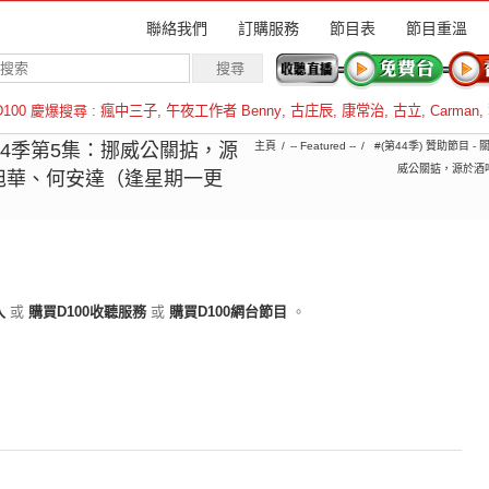
聯絡我們
訂購服務
節目表
節目重溫
D100 慶爆搜尋 :
瘋中三子
,
午夜工作者 Benny
,
古庄辰
,
康常治
,
古立
,
Carman
,
羅倫斯
︱第44季第5集：挪威公關掂，源
主頁
-- Featured --
#(第44季) 贊助節目 -
威公關掂，源於酒
旭華、何安達（逢星期一更
入
或
購買D100收聽服務
或
購買D100網台節目
。