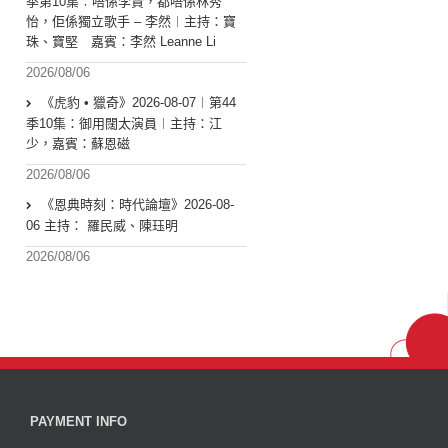
季第10集︰唔係李賢，都唔係林秀
怡，佢係獨立歌手 – 李然︱主持：寶
珠、寶堅 嘉賓：李然 Leanne Li
2026/08/06
《虎豹 • 獵奇》2026-08-07︱第44
季10集：御用闊太演員︱主持：江
少，嘉賓：蘇恩磁
2026/08/06
《恩典時刻：時代論壇》2026-08-
06 主持： 羅民威、陳珏明
2026/08/06
PAYMENT INFO