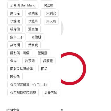
孟希璘 Ball Mang
宋浩暉
康常治
張曉嵐
朱利安
李錦鴻
李鑑峰
梁天琦
楊偉倫
湯寳如
瘋中三子
羅倫斯
羅海憫
葉家寶
薛影儀 - 阿儀
藍精靈
蝌蚪
許莎朗
譚雁瞳
鄭遨汶法筠師傅
阿銀
陳俊偉
香港催眠輔導中心 Tim Sir
香港記憶學院總監
馬哥老師
近期文章