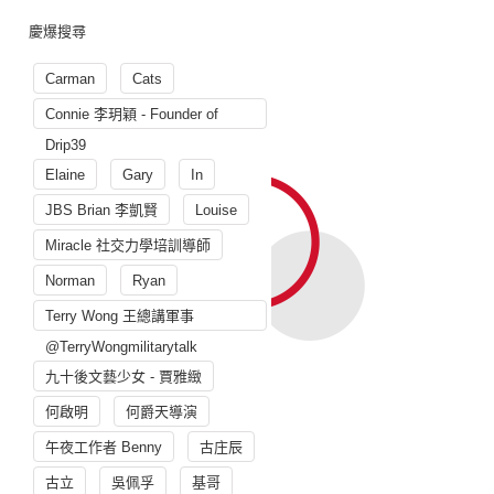
慶爆搜尋
Carman
Cats
Connie 李玥穎 - Founder of
Drip39
Elaine
Gary
In
JBS Brian 李凱賢
Louise
Miracle 社交力學培訓導師
Norman
Ryan
Terry Wong 王總講軍事
@TerryWongmilitarytalk
九十後文藝少女 - 賈雅緻
何啟明
何爵天導演
午夜工作者 Benny
古庄辰
古立
吳佩孚
基哥