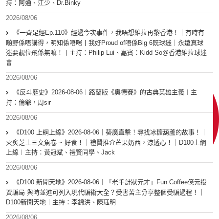
持：阿通、江少、Dr.Binky
2026/08/06
《一齊足經Ep.110》經過今次事件，我唔想維拉再黎香港！｜有時有
啲野係唔講得，明知係唔啱丨我好Proud of唔係Big 6既球迷｜永遠真球
迷要靚位飛係無嘛！丨主持：Philip Lui、嘉賓：Kidd So@香港維拉球迷
會
2026/08/06
《反斗歷史》2026-08-06︱路蘭版《奧德賽》的古典英雄主義︱主
持：倫爺，周sir
2026/08/06
《D100 上綱上線》2026-08-06｜葵廣直擊！尋找冰糖葫蘆的故事！｜
火炙芝士三文魚卷 ~ 好食！｜禮賢推介芒果奶西，涼透心！｜D100上綱
上線︱主持：黃冠斌、禮賢同學、Jack
2026/08/06
《D100 新聞天地》2026-08-06｜「老千計狀元才」Fun Coffee億元投
資騙局 與時並進可列入現代騙術大全？受害苦主分享整個受騙過程！｜
D100新聞天地｜主持：李錦洪、陳珏明
2026/08/06