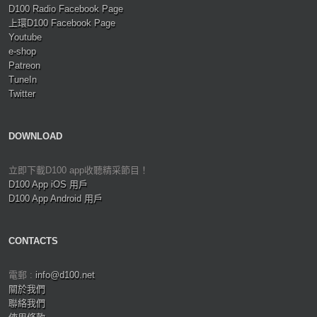
D100 Radio Facebook Page
上環D100 Facebook Page
Youtube
e-shop
Patreon
TuneIn
Twitter
DOWNLOAD
立即下載D100 app收聽精采節目！
D100 App iOS 用戶
D100 App Android 用戶
CONTACTS
電郵 :
info@d100.net
關於我們
聯絡我們