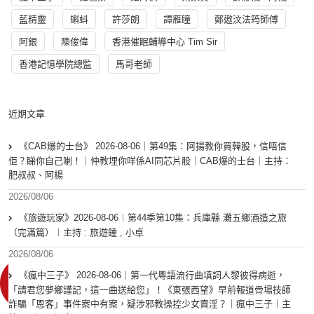
藍精靈
蝌蚪
許莎朗
譚雁瞳
鄭遨汶法筠師傅
阿銀
陳俊偉
香港催眠輔導中心 Tim Sir
香港記憶學院總監
馬哥老師
近期文章
《CAB爆的士台》 2026-08-06｜第49集：阿揚教你買韓股，信唔信
佢？睇你自己喇！｜仲教埋你咩係AI同芯片股｜CAB爆的士台｜主持：
肥叔叔、阿楊
2026/08/06
《旅遊玩家》2026-08-06︱第44季第10集：兵庫縣 灘五鄉酒造之旅
（完滿篇）︱主持 : 旅遊鍾 , 小卓
2026/08/06
《瘋中三子》 2026-08-06｜第一代粵語流行曲填詞人黎彼得病逝，
「請君您夢鄉謹記，這一曲送給您」！《東張西望》早前報道骨場技師
詐騙「恩客」事件案中有案，疑涉邪教操控少女賣淫？｜瘋中三子｜主