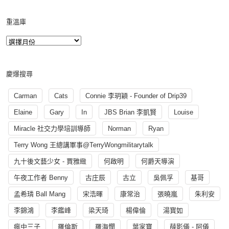
重溫庫
慶爆搜尋
Carman
Cats
Connie 李玥穎 - Founder of Drip39
Elaine
Gary
In
JBS Brian 李凱賢
Louise
Miracle 社交力學培訓導師
Norman
Ryan
Terry Wong 王總講軍事@TerryWongmilitarytalk
九十後文藝少女 - 賈雅緻
何啟明
何爵天導演
午夜工作者 Benny
古庄辰
古立
吳佩孚
基哥
孟希璘 Ball Mang
宋浩暉
康常治
張曉嵐
朱利安
李錦鴻
李鑑峰
梁天琦
楊偉倫
湯寳如
瘋中三子
羅倫斯
羅海憫
葉家寶
薛影儀 - 阿儀