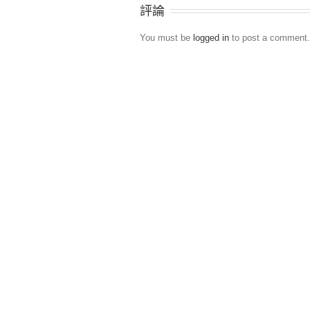
評論
You must be
logged in
to post a comment.