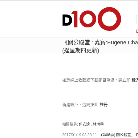
《關公殿堂 : 嘉賓:Eugene
(逢星期四更新)
如想線上收聽或下載節目重溫，請立即
登
新建帳戶，這請按此
註冊
相關搜尋:
何安達
,
林旭華
2017/01/19 08:30:11
|
(第06季) 關公殿堂
,
-- 