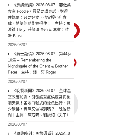
《想講就講》2026-08-07｜要做美
食家 Foodie，最緊要講真話，對得
住觀眾；只要好食，也會撐小店食
肆，希望佢哋能捱得住！｜主持：馬
溱禧 Heily, 莊韻澄 Xenia, 嘉賓：雅
軒 Kinki
2026/08/07
《爵士鍾情》2026-08-07︱第44季
10集 – Remembering the
Nightingale of the Orient & Brother
Peter︱主持：鍾一諾 Roger
2026/08/07
《晚餐新聞》2026-08-07｜全球溫
室效應加劇，引發嚴重氣候反常與極
端天氣！各地口號式的綠色出行、減
少碳排，實際又做得到嗎？｜晚餐新
聞｜主持：陳珏明、劉銳紹（夫子）
2026/08/07
《恩典時刻：聖樂漫遊》2026年8