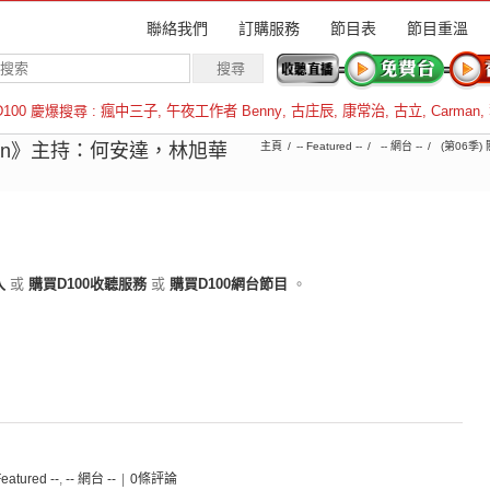
聯絡我們
訂購服務
節目表
節目重溫
D100 慶爆搜尋 :
瘋中三子
,
午夜工作者 Benny
,
古庄辰
,
康常治
,
古立
,
Carman
,
羅倫斯
 Chan》主持：何安達，林旭華
主頁
-- Featured --
-- 網台 --
(第06季)
入
或
購買D100收聽服務
或
購買D100網台節目
。
Featured --
,
-- 網台 --
|
0條評論