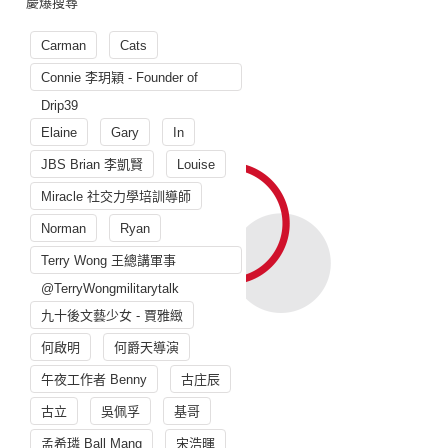
慶爆搜尋
Carman
Cats
Connie 李玥穎 - Founder of
Drip39
Elaine
Gary
In
JBS Brian 李凱賢
Louise
Miracle 社交力學培訓導師
Norman
Ryan
Terry Wong 王總講軍事
@TerryWongmilitarytalk
九十後文藝少女 - 賈雅緻
何啟明
何爵天導演
午夜工作者 Benny
古庄辰
古立
吳佩孚
基哥
孟希璘 Ball Mang
宋浩暉