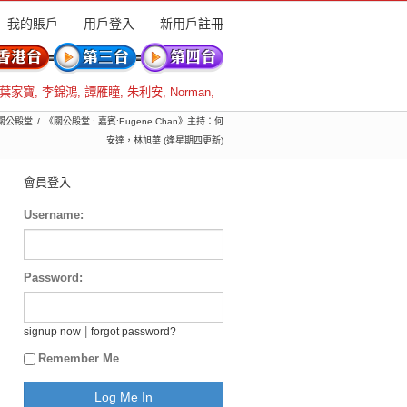
我的賬戶
用戶登入
新用戶註冊
葉家寶
,
李錦鴻
,
譚雁瞳
,
朱利安
,
Norman
,
 關公殿堂
《關公殿堂 : 嘉賓:Eugene Chan》主持：何
安達，林旭華 (逢星期四更新)
會員登入
Username:
Password:
|
signup now
forgot password?
Remember Me