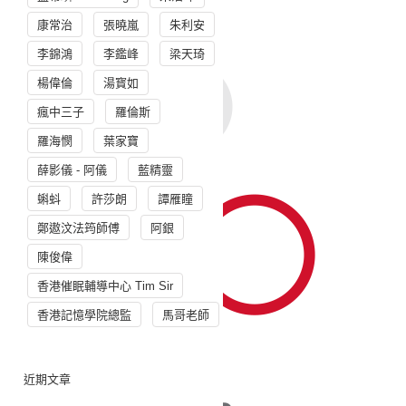
康常治
張曉嵐
朱利安
李錦鴻
李鑑峰
梁天琦
楊偉倫
湯寳如
瘋中三子
羅倫斯
羅海憫
葉家寶
薛影儀 - 阿儀
藍精靈
蝌蚪
許莎朗
譚雁瞳
鄭遨汶法筠師傅
阿銀
陳俊偉
香港催眠輔導中心 Tim Sir
香港記憶學院總監
馬哥老師
近期文章