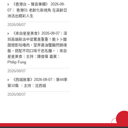
《香港台 – 聲音專欄》 2026-08-
07｜ 香港01 老齡化新視角 在高齡亞
洲活出精彩人生
2026/08/07
《來自星星美食》2026-08-07︱深
圳高端新派中菜驚喜重重！脆卜卜酸
甜燈影咕嚕肉，堂弄黃油蟹黯然銷魂
飯，搭配不同口味干邑名釀。︱來自
星星美食︱主持：陳俊偉 嘉賓：
Philip Fung
2026/08/07
《西城故事》2026-08-07︱第44季
第10集 ︱主持：沈西城
2026/08/07