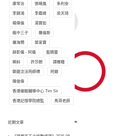
康常治
張曉嵐
朱利安
李錦鴻
李鑑峰
梁天琦
楊偉倫
湯寳如
瘋中三子
羅倫斯
羅海憫
葉家寶
薛影儀 - 阿儀
藍精靈
蝌蚪
許莎朗
譚雁瞳
鄭遨汶法筠師傅
阿銀
陳俊偉
香港催眠輔導中心 Tim Sir
香港記憶學院總監
馬哥老師
近期文章