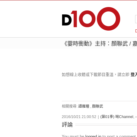
《霎時衝動》主持：顏聯武 / 嘉
如想線上收聽或下載節目重溫，請立即
登
相關搜尋:
譚雁瞳
,
顏聯武
2016/10/21 21:00:52
|
(第01季) 啱Channel
,
-
評論
You must be
logged in
to post a comment.