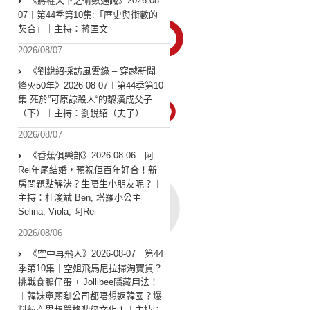
《蔣權天下之術數通識》2026-08-
07︱第44季第10集:「歴史與術數的
契合」｜主持：蔣匡文
2026/08/07
《劉銳紹採訪風雲錄 – 穿越新聞
烽火50年》2026-08-07︱第44季第10
集 死於”可原諒殺人“的黎漢成父子
（下）︱主持：劉銳紹（夫子）
2026/08/07
《香蕉俱樂部》2026-08-06︱阿
Rei年尾結婚，預祝佢百年好合！新
房問題點解決？生唔生小朋友呢？︱
主持：杜浚斌 Ben, 塔羅小公主
Selina, Viola, 阿Rei
2026/08/06
《空中再飛人》2026-08-07︱第44
季第10集｜空姐飛馬尼拉掃淘寶貨？
挑戰食鴨仔蛋 + Jollibee隱藏用法！
︱韓妹寧願瞓公司都唔想返韓國？爆
料航空界超嚴格階級文化！︱主持：