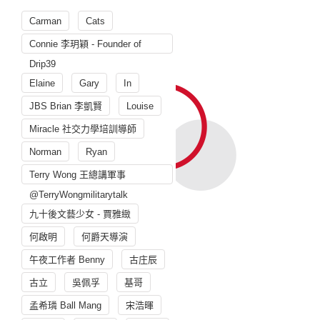
Carman
Cats
Connie 李玥穎 - Founder of
Drip39
Elaine
Gary
In
JBS Brian 李凱賢
Louise
Miracle 社交力學培訓導師
Norman
Ryan
Terry Wong 王總講軍事
@TerryWongmilitarytalk
九十後文藝少女 - 賈雅緻
何啟明
何爵天導演
午夜工作者 Benny
古庄辰
古立
吳佩孚
基哥
孟希璘 Ball Mang
宋浩暉