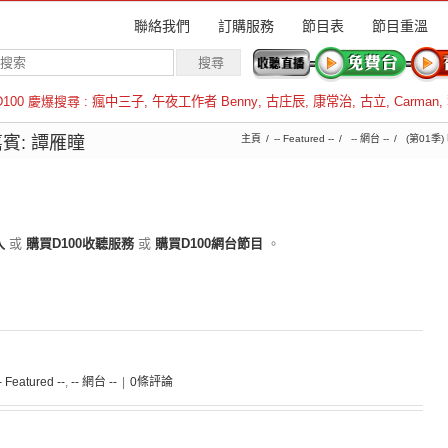
聯絡我們
訂購服務
節目表
節目重溫
D100 慶爆搜尋 :
瘋中三子
,
午夜工作者 Benny
,
古庄辰
,
康常治
,
古立
,
Carman
,
羅倫斯
賓: 譚雁瞳
主頁
-- Featured --
-- 網台 --
(第01季) 
入
或
購買D100收聽服務
或
購買D100網台節目
。
- Featured --
,
-- 網台 --
|
0條評論