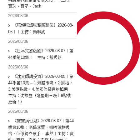
寶珠、寶堅、Jack
2026/08/06
《啱傾啱講啱聽顏聯武》2026-08-
06︱︱主持：顏聯武
2026/08/06
《日本咒怨凶間》2026-08-07︱第
44季第10集：︱主持：藍秀朗
2026/08/06
《沈大師講投資》2026-08-05︱第
44季第10集 – 1.港股市況，2.道指，
3.美匯指數，4.美國信貸違約掉期︱
主持：沈振盈（逢星期三晚上9點後
更新！）
2026/08/06
《寶寶搞乜鬼》2026-08-07︱第44
季第10集︰唔係李賢，都唔係林秀
怡，佢係獨立歌手 – 李然︱主持：寶
珠、寶堅 嘉賓：李然 Leanne Li