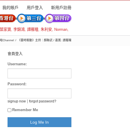
我的賬戶
用戶登入
新用戶註冊
葉家寶
,
李錦鴻
,
譚雁瞳
,
朱利安
,
Norman
,
啱Channel
《霎時衝動》主持：顏聯武 / 嘉賓: 譚雁瞳
會員登入
Username:
Password:
|
signup now
forgot password?
Remember Me