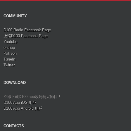
COMMUNITY
D100 Radio Facebook Page
上環D100 Facebook Page
Youtube
e-shop
Patreon
TuneIn
Twitter
DOWNLOAD
立即下載D100 app收聽精采節目！
D100 App iOS 用戶
D100 App Android 用戶
CONTACTS