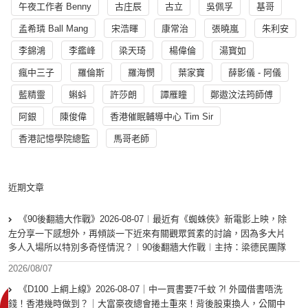
午夜工作者 Benny
古庄辰
古立
吳佩孚
基哥
孟希璘 Ball Mang
宋浩暉
康常治
張曉嵐
朱利安
李錦鴻
李鑑峰
梁天琦
楊偉倫
湯寳如
瘋中三子
羅倫斯
羅海憫
葉家寶
薛影儀 - 阿儀
藍精靈
蝌蚪
許莎朗
譚雁瞳
鄭遨汶法筠師傅
阿銀
陳俊偉
香港催眠輔導中心 Tim Sir
香港記憶學院總監
馬哥老師
近期文章
《90後翻牆大作戰》2026-08-07︱最近有《蜘蛛俠》新電影上映，除
左分享一下感想外，再傾談一下近來有關觀眾質素的討論，因為多大片
多人入場所以特別多奇怪情況？︱90後翻牆大作戰︱主持：梁德民團隊
2026/08/07
《D100 上綱上線》2026-08-07｜中一買書要7千蚊 ?! 外國借書唔洗
錢！香港幾時做到？｜大富豪夜總會捲土重來！背後股東換人，公關中