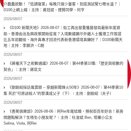
介蠢蠢欲動！「低調復業」每晚只接少量客，到底測試緊乜嘢水溫？｜
D100上綱上線︱主持：黃冠斌、禮賢同學、何亨
2026/08/07
《D100 新聞天地》2026-08-07｜街工再出發重獲藝發局最新年度資
助，香港由治及興政策開始從寬？入境數據顯示外籍人士獲港工作簽證
比五年前翻倍，海外真專才回流代表新香港環境真轉好？｜D100新聞天
地｜主持：李錦洪、C朗
2026/08/07
《蔣權天下之術數通識》2026-08-07︱第44季第10集:「歴史與術數的
契合」｜主持：蔣匡文
2026/08/07
《劉銳紹採訪風雲錄 – 穿越新聞烽火50年》2026-08-07︱第44季第10
集 死於”可原諒殺人“的黎漢成父子（下）︱主持：劉銳紹（夫子）
2026/08/07
《香蕉俱樂部》2026-08-06︱阿Rei年尾結婚，預祝佢百年好合！新房
問題點解決？生唔生小朋友呢？︱主持：杜浚斌 Ben, 塔羅小公主
Selina, Viola, 阿Rei