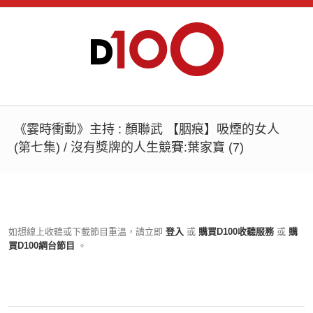
《霎時衝動》主持 : 顏聯武 【胭痕】吸煙的女人
(第七集) / 沒有獎牌的人生競賽:葉家寶 (7)
如想線上收聽或下載節目重溫，請立即
登入
或
購買D100收聽服務
或
購
買D100網台節目
。