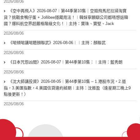
2026/08/06
《空中再飛人》2026-08-07︱第44季第10集｜空姐飛馬尼拉掃淘寶
貨？挑戰食鴨仔蛋 + Jollibee隱藏用法！︱韓妹寧願瞓公司都唔想返韓
國？爆料航空界超嚴格階級文化！︱主持：寶珠、寶堅、Jack
2026/08/06
《啱傾啱講啱聽顏聯武》2026-08-06︱︱主持：顏聯武
2026/08/06
《日本咒怨凶間》2026-08-07︱第44季第10集：︱主持：藍秀朗
2026/08/06
《沈大師講投資》2026-08-05︱第44季第10集 – 1.港股市況，2.道
指，3.美匯指數，4.美國信貸違約掉期︱主持：沈振盈（逢星期三晚上9
點後更新！）
2026/08/06