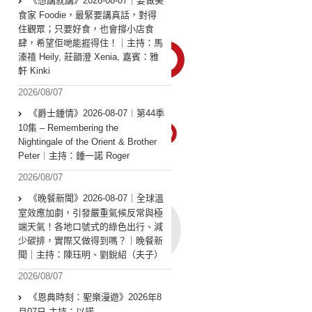
《想講就講》2026-08-07｜要做美
食家 Foodie，最緊要講真話，對得
住觀眾；只要好食，也會撐小店食
肆，希望佢哋能捱得住！｜主持：馬
溱禧 Heily, 莊韻澄 Xenia, 嘉賓：雅
軒 Kinki
2026/08/07
《爵士鍾情》2026-08-07︱第44季
10集 – Remembering the
Nightingale of the Orient & Brother
Peter︱主持：鍾一諾 Roger
2026/08/07
《晚餐新聞》2026-08-07｜全球溫
室效應加劇，引發嚴重氣候反常與極
端天氣！各地口號式的綠色出行、減
少碳排，實際又做得到嗎？｜晚餐新
聞｜主持：陳珏明、劉銳紹（夫子）
2026/08/07
《恩典時刻：聖樂漫遊》2026年8
月07日 主持：以諾