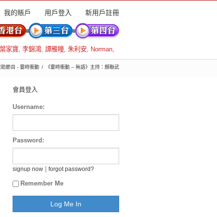
我的賬戶
用戶登入
新用戶註冊
葉家寶
,
李錦鴻
,
譚雁瞳
,
朱利安
,
Norman
,
 贊助節目 - 霎時衝動
《霎時衝動 – 無語》主持：顏聯武
會員登入
Username:
Password:
|
signup now
forgot password?
Remember Me