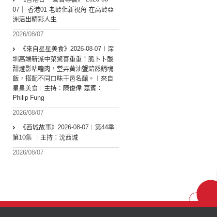
07｜ 香港01 老齡化新視角 在高齡亞
洲活出精彩人生
2026/08/07
《來自星星美食》2026-08-07︱深
圳高端新派中菜驚喜重重！脆卜卜酸
甜燈影咕嚕肉，堂弄黃油蟹黯然銷魂
飯，搭配不同口味干邑名釀。︱來自
星星美食︱主持：陳俊偉 嘉賓：
Philip Fung
2026/08/07
《西城故事》2026-08-07︱第44季
第10集 ︱主持：沈西城
2026/08/07