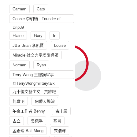
Carman
Cats
Connie 李玥穎 - Founder of
Drip39
Elaine
Gary
In
JBS Brian 李凱賢
Louise
Miracle 社交力學培訓導師
Norman
Ryan
Terry Wong 王總講軍事
@TerryWongmilitarytalk
九十後文藝少女 - 賈雅緻
何啟明
何爵天導演
午夜工作者 Benny
古庄辰
古立
吳佩孚
基哥
孟希璘 Ball Mang
宋浩暉