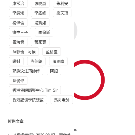
康常治
張曉嵐
朱利安
李錦鴻
李鑑峰
梁天琦
楊偉倫
湯寳如
瘋中三子
羅倫斯
羅海憫
葉家寶
薛影儀 - 阿儀
藍精靈
蝌蚪
許莎朗
譚雁瞳
鄭遨汶法筠師傅
阿銀
陳俊偉
香港催眠輔導中心 Tim Sir
香港記憶學院總監
馬哥老師
近期文章