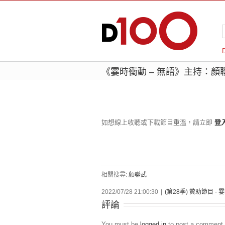
《霎時衝動 – 無語》主持：顏
如想線上收聽或下載節目重溫，請立即
登
相關搜尋:
顏聯武
2022/07/28 21:00:30
|
(第28季) 贊助節目 -
評論
You must be
logged in
to post a comment.