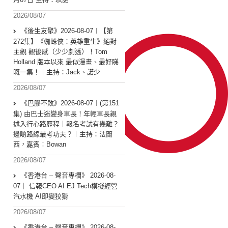
2026/08/07
《後生友聚》2026-08-07︱【第
272集】《蜘蛛俠：英雄重生》絕對
主觀 觀後感（少少劇透）！Tom
Holland 版本以來 最似漫畫、最好睇
嘅一集！｜主持：Jack、諾少
2026/08/07
《巴膠不敗》2026-08-07︱(第151
集) 由巴士迷變身車長！年輕車長親
述入行心路歷程｜報名考試有幾難？
邊啲路線最考功夫？︱主持：法蘭
西，嘉賓︰Bowan
2026/08/07
《香港台 – 聲音專欄》 2026-08-
07｜ 信報CEO AI EJ Tech模擬經營
汽水機 AI即變狡猾
2026/08/07
《香港台 – 聲音專欄》 2026-08-