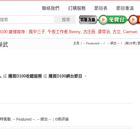
聯絡我們
訂購服務
節目表
節目重溫
D100 慶爆搜尋 :
瘋中三子
,
午夜工作者 Benny
,
古庄辰
,
康常治
,
古立
,
Carman
,
羅倫斯
聯武
主頁
-- Featured --
-- 網台 --
(第28季)
入
或
購買D100收聽服務
或
購買D100網台節目
。
 霎時衝動
,
-- Featured --
,
-- 網台 --
|
0條評論