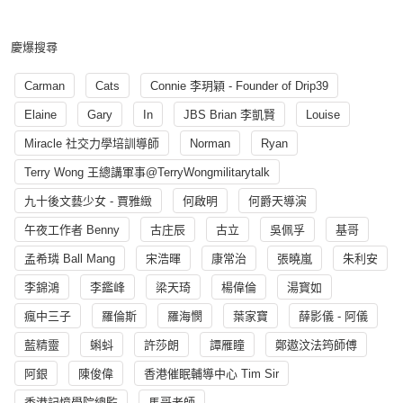
慶爆搜尋
Carman
Cats
Connie 李玥穎 - Founder of Drip39
Elaine
Gary
In
JBS Brian 李凱賢
Louise
Miracle 社交力學培訓導師
Norman
Ryan
Terry Wong 王總講軍事@TerryWongmilitarytalk
九十後文藝少女 - 賈雅緻
何啟明
何爵天導演
午夜工作者 Benny
古庄辰
古立
吳佩孚
基哥
孟希璘 Ball Mang
宋浩暉
康常治
張曉嵐
朱利安
李錦鴻
李鑑峰
梁天琦
楊偉倫
湯寳如
瘋中三子
羅倫斯
羅海憫
葉家寶
薛影儀 - 阿儀
藍精靈
蝌蚪
許莎朗
譚雁瞳
鄭遨汶法筠師傅
阿銀
陳俊偉
香港催眠輔導中心 Tim Sir
香港記憶學院總監
馬哥老師