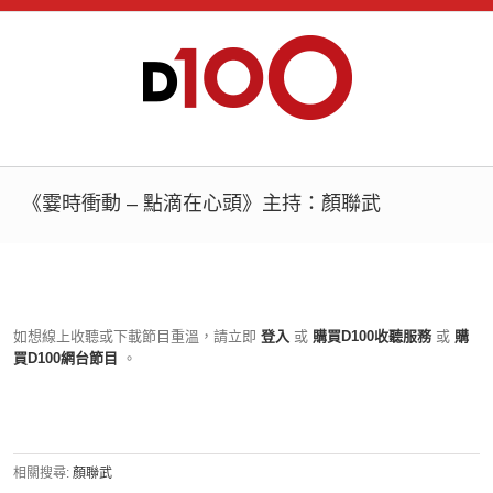
《霎時衝動 – 點滴在心頭》主持：顏聯武
如想線上收聽或下載節目重溫，請立即
登入
或
購買D100收聽服務
或
購
買D100網台節目
。
相關搜尋:
顏聯武