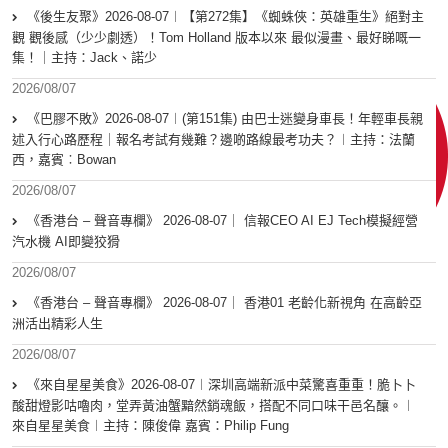
《後生友聚》2026-08-07︱【第272集】《蜘蛛俠：英雄重生》絕對主
觀 觀後感（少少劇透）！Tom Holland 版本以來 最似漫畫、最好睇嘅一
集！｜主持：Jack、諾少
2026/08/07
《巴膠不敗》2026-08-07︱(第151集) 由巴士迷變身車長！年輕車長親
述入行心路歷程｜報名考試有幾難？邊啲路線最考功夫？︱主持：法蘭
西，嘉賓︰Bowan
2026/08/07
《香港台 – 聲音專欄》 2026-08-07｜ 信報CEO AI EJ Tech模擬經營
汽水機 AI即變狡猾
2026/08/07
《香港台 – 聲音專欄》 2026-08-07｜ 香港01 老齡化新視角 在高齡亞
洲活出精彩人生
2026/08/07
《來自星星美食》2026-08-07︱深圳高端新派中菜驚喜重重！脆卜卜
酸甜燈影咕嚕肉，堂弄黃油蟹黯然銷魂飯，搭配不同口味干邑名釀。︱
來自星星美食︱主持：陳俊偉 嘉賓：Philip Fung