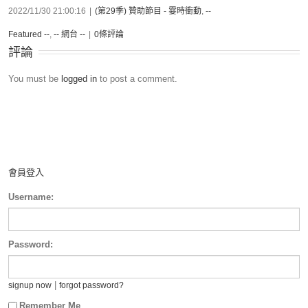
2022/11/30 21:00:16
|
(第29季) 贊助節目 - 霎時衝動
,
--
Featured --
,
-- 網台 --
|
0條評論
評論
You must be
logged in
to post a comment.
會員登入
Username:
Password:
|
signup now
forgot password?
Remember Me