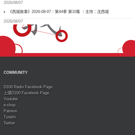
2026/08/07
《西城故事》2026-08-07︱第44季 第10集 ︱主持：沈西城
2026/08/07
COMMUNITY
D100 Radio Facebook Page
上環D100 Facebook Page
Youtube
e-shop
Patreon
TuneIn
Twitter