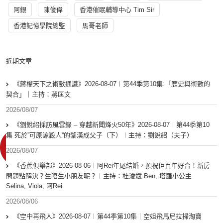
阿銀
陳俊偉
香港催眠輔導中心 Tim Sir
香港記憶學院總監
馬哥老師
近期文章
《蔣權天下之術數通識》2026-08-07︱第44季第10集:「歴史與術數的
契合」｜主持：蔣匡文
2026/08/07
《劉銳紹採訪風雲錄 – 穿越新聞烽火50年》2026-08-07︱第44季第10
集 死於”可原諒殺人“的黎漢成父子（下）︱主持：劉銳紹（夫子）
2026/08/07
《香蕉俱樂部》2026-08-06︱阿Rei年尾結婚，預祝佢百年好合！新房
問題點解決？生唔生小朋友呢？︱主持：杜浚斌 Ben, 塔羅小公主
Selina, Viola, 阿Rei
2026/08/06
《空中再飛人》2026-08-07︱第44季第10集｜空姐飛馬尼拉掃淘寶