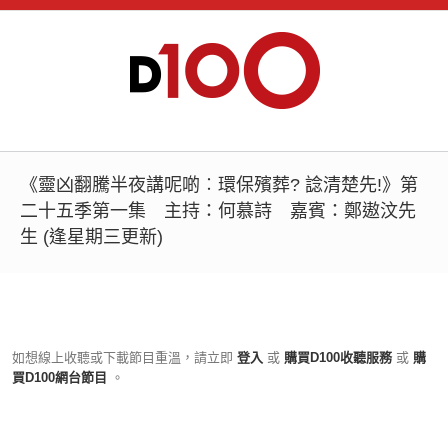
《靈凶翻騰半夜講呢啲︰環保殯葬? 諗清楚先!》第
二十五季第一集 主持：何慕詩 嘉賓：鄭遨汶先
生 (逢星期三更新)
如想線上收聽或下載節目重溫，請立即
登入
或
購買D100收聽服務
或
購
買D100網台節目
。