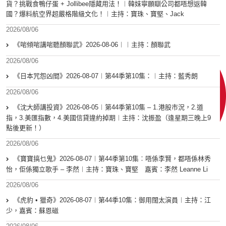
貨？挑戰食鴨仔蛋 + Jollibee隱藏用法！︱韓妹寧願瞓公司都唔想返韓
國？爆料航空界超嚴格階級文化！︱主持：寶珠、寶堅、Jack
2026/08/06
《啱傾啱講啱聽顏聯武》2026-08-06︱︱主持：顏聯武
2026/08/06
《日本咒怨凶間》2026-08-07︱第44季第10集：︱主持：藍秀朗
2026/08/06
《沈大師講投資》2026-08-05︱第44季第10集 – 1.港股市況，2.道
指，3.美匯指數，4.美國信貸違約掉期︱主持：沈振盈（逢星期三晚上9
點後更新！）
2026/08/06
《寶寶搞乜鬼》2026-08-07︱第44季第10集︰唔係李賢，都唔係林秀
怡，佢係獨立歌手 – 李然︱主持：寶珠、寶堅 嘉賓：李然 Leanne Li
2026/08/06
《虎豹 • 獵奇》2026-08-07︱第44季10集：御用闊太演員︱主持：江
少，嘉賓：蘇恩磁