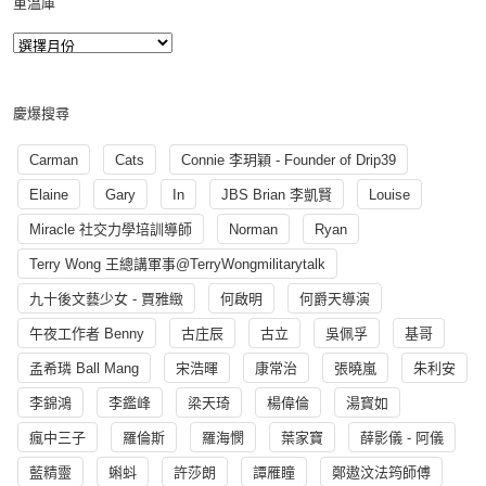
重溫庫
慶爆搜尋
Carman
Cats
Connie 李玥穎 - Founder of Drip39
Elaine
Gary
In
JBS Brian 李凱賢
Louise
Miracle 社交力學培訓導師
Norman
Ryan
Terry Wong 王總講軍事@TerryWongmilitarytalk
九十後文藝少女 - 賈雅緻
何啟明
何爵天導演
午夜工作者 Benny
古庄辰
古立
吳佩孚
基哥
孟希璘 Ball Mang
宋浩暉
康常治
張曉嵐
朱利安
李錦鴻
李鑑峰
梁天琦
楊偉倫
湯寳如
瘋中三子
羅倫斯
羅海憫
葉家寶
薛影儀 - 阿儀
藍精靈
蝌蚪
許莎朗
譚雁瞳
鄭遨汶法筠師傅