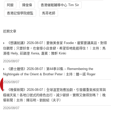
阿銀
陳俊偉
香港催眠輔導中心 Tim Sir
香港記憶學院總監
馬哥老師
近期文章
《想講就講》2026-08-07｜要做美食家 Foodie，最緊要講真話，對得
住觀眾；只要好食，也會撐小店食肆，希望佢哋能捱得住！｜主持：馬
溱禧 Heily, 莊韻澄 Xenia, 嘉賓：雅軒 Kinki
2026/08/07
《爵士鍾情》2026-08-07︱第44季10集 – Remembering the
Nightingale of the Orient & Brother Peter︱主持：鍾一諾 Roger
2026/08/07
《晚餐新聞》2026-08-07｜全球溫室效應加劇，引發嚴重氣候反常與
極端天氣！各地口號式的綠色出行、減少碳排，實際又做得到嗎？｜晚
餐新聞｜主持：陳珏明、劉銳紹（夫子）
2026/08/07