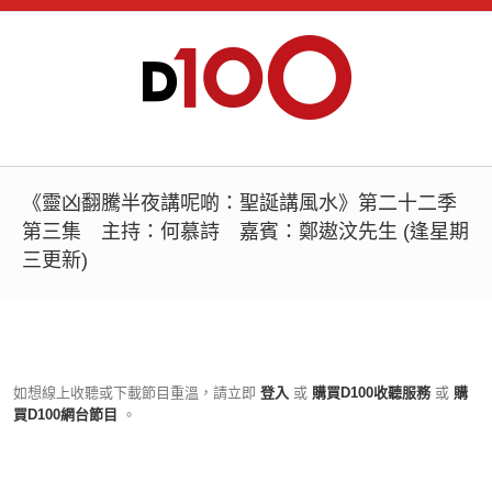
《靈凶翻騰半夜講呢啲：聖誕講風水》第二十二季
第三集 主持：何慕詩 嘉賓：鄭遨汶先生 (逢星期
三更新)
如想線上收聽或下載節目重溫，請立即
登入
或
購買D100收聽服務
或
購
買D100網台節目
。