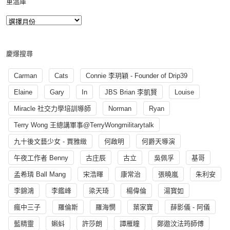
重溫庫
慶爆搜尋
Carman
Cats
Connie 李玥穎 - Founder of Drip39
Elaine
Gary
In
JBS Brian 李凱賢
Louise
Miracle 社交力學培訓導師
Norman
Ryan
Terry Wong 王總講軍事@TerryWongmilitarytalk
九十後文藝少女 - 賈雅緻
何啟明
何爵天導演
午夜工作者 Benny
古庄辰
古立
吳佩孚
基哥
孟希璘 Ball Mang
宋浩暉
康常治
張曉嵐
朱利安
李錦鴻
李鑑峰
梁天琦
楊偉倫
湯寳如
瘋中三子
羅倫斯
羅海憫
葉家寶
薛影儀 - 阿儀
藍精靈
蝌蚪
許莎朗
譚雁瞳
鄭遨汶法筠師傅