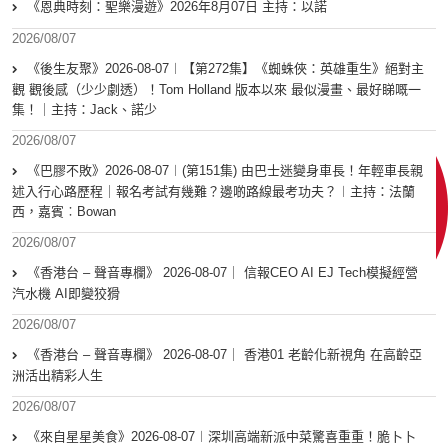
《恩典時刻：聖樂漫遊》2026年8月07日 主持：以諾
2026/08/07
《後生友聚》2026-08-07︱【第272集】《蜘蛛俠：英雄重生》絕對主
觀 觀後感（少少劇透）！Tom Holland 版本以來 最似漫畫、最好睇嘅一
集！｜主持：Jack、諾少
2026/08/07
《巴膠不敗》2026-08-07︱(第151集) 由巴士迷變身車長！年輕車長親
述入行心路歷程｜報名考試有幾難？邊啲路線最考功夫？︱主持：法蘭
西，嘉賓︰Bowan
2026/08/07
《香港台 – 聲音專欄》 2026-08-07｜ 信報CEO AI EJ Tech模擬經營
汽水機 AI即變狡猾
2026/08/07
《香港台 – 聲音專欄》 2026-08-07｜ 香港01 老齡化新視角 在高齡亞
洲活出精彩人生
2026/08/07
《來自星星美食》2026-08-07︱深圳高端新派中菜驚喜重重！脆卜卜