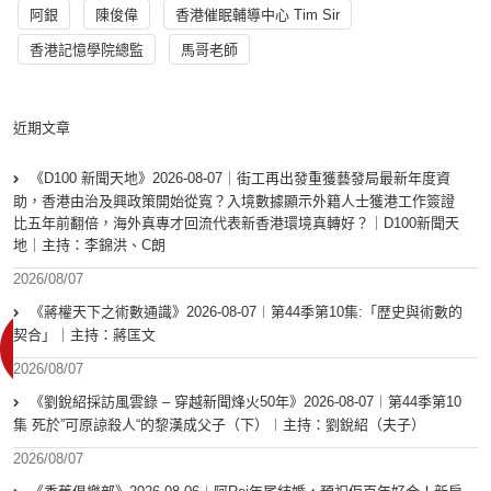
阿銀
陳俊偉
香港催眠輔導中心 Tim Sir
香港記憶學院總監
馬哥老師
近期文章
《D100 新聞天地》2026-08-07｜街工再出發重獲藝發局最新年度資
助，香港由治及興政策開始從寬？入境數據顯示外籍人士獲港工作簽證
比五年前翻倍，海外真專才回流代表新香港環境真轉好？｜D100新聞天
地｜主持：李錦洪、C朗
2026/08/07
《蔣權天下之術數通識》2026-08-07︱第44季第10集:「歴史與術數的
契合」｜主持：蔣匡文
2026/08/07
《劉銳紹採訪風雲錄 – 穿越新聞烽火50年》2026-08-07︱第44季第10
集 死於”可原諒殺人“的黎漢成父子（下）︱主持：劉銳紹（夫子）
2026/08/07