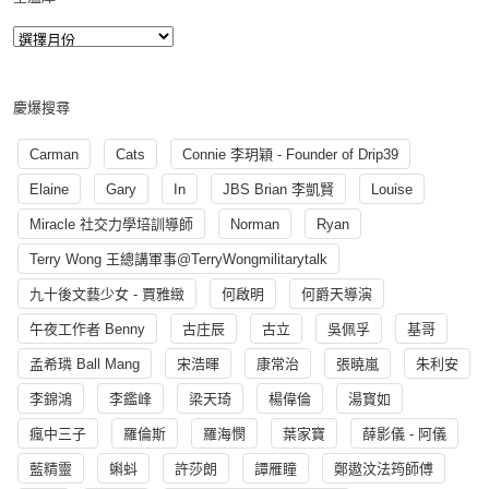
慶爆搜尋
Carman
Cats
Connie 李玥穎 - Founder of Drip39
Elaine
Gary
In
JBS Brian 李凱賢
Louise
Miracle 社交力學培訓導師
Norman
Ryan
Terry Wong 王總講軍事@TerryWongmilitarytalk
九十後文藝少女 - 賈雅緻
何啟明
何爵天導演
午夜工作者 Benny
古庄辰
古立
吳佩孚
基哥
孟希璘 Ball Mang
宋浩暉
康常治
張曉嵐
朱利安
李錦鴻
李鑑峰
梁天琦
楊偉倫
湯寳如
瘋中三子
羅倫斯
羅海憫
葉家寶
薛影儀 - 阿儀
藍精靈
蝌蚪
許莎朗
譚雁瞳
鄭遨汶法筠師傅