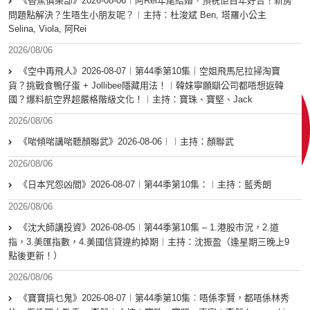
《香蕉俱樂部》2026-08-06︱阿Rei年尾結婚，預祝佢百年好合！新房
問題點解決？生唔生小朋友呢？︱主持：杜浚斌 Ben, 塔羅小公主
Selina, Viola, 阿Rei
2026/08/06
《空中再飛人》2026-08-07︱第44季第10集｜空姐飛馬尼拉掃淘寶
貨？挑戰食鴨仔蛋 + Jollibee隱藏用法！︱韓妹寧願瞓公司都唔想返韓
國？爆料航空界超嚴格階級文化！︱主持：寶珠、寶堅、Jack
2026/08/06
《啱傾啱講啱聽顏聯武》2026-08-06︱︱主持：顏聯武
2026/08/06
《日本咒怨凶間》2026-08-07︱第44季第10集：︱主持：藍秀朗
2026/08/06
《沈大師講投資》2026-08-05︱第44季第10集 – 1.港股市況，2.道
指，3.美匯指數，4.美國信貸違約掉期︱主持：沈振盈（逢星期三晚上9
點後更新！）
2026/08/06
《寶寶搞乜鬼》2026-08-07︱第44季第10集︰唔係李賢，都唔係林秀