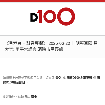
《香港台 – 聲音專欄》 2025-06-20｜ 明報筆陣 呂
大樂: 用平常語言 消除市民憂慮
如想線上收聽或下載節目重溫，請立即
登入
或
購買D100收聽服務
或
購
買D100網台節目
。
新建帳戶，這請按此
註冊