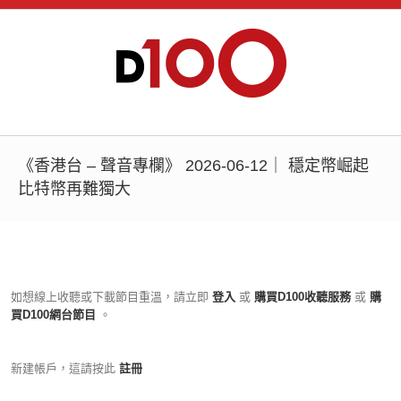
《香港台 – 聲音專欄》 2026-06-12｜ 穩定幣崛起
比特幣再難獨大
如想線上收聽或下載節目重溫，請立即
登入
或
購買D100收聽服務
或
購
買D100網台節目
。
新建帳戶，這請按此
註冊