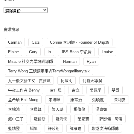
慶爆搜尋
Carman
Cats
Connie 李玥穎 - Founder of Drip39
Elaine
Gary
In
JBS Brian 李凱賢
Louise
Miracle 社交力學培訓導師
Norman
Ryan
Terry Wong 王總講軍事@TerryWongmilitarytalk
九十後文藝少女 - 賈雅緻
何啟明
何爵天導演
午夜工作者 Benny
古庄辰
古立
吳佩孚
基哥
孟希璘 Ball Mang
宋浩暉
康常治
張曉嵐
朱利安
李錦鴻
李鑑峰
梁天琦
楊偉倫
湯寳如
瘋中三子
羅倫斯
羅海憫
葉家寶
薛影儀 - 阿儀
藍精靈
蝌蚪
許莎朗
譚雁瞳
鄭遨汶法筠師傅