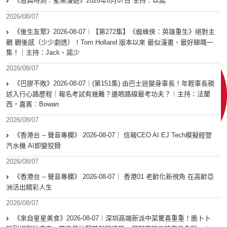
《恩典時刻：聖樂漫遊》2026年8月07日 主持：以諾
2026/08/07
《後生友聚》2026-08-07︱【第272集】《蜘蛛俠：英雄重生》絕對主
觀 觀後感（少少劇透）！Tom Holland 版本以來 最似漫畫、最好睇嘅一
集！｜主持：Jack、諾少
2026/08/07
《巴膠不敗》2026-08-07︱(第151集) 由巴士迷變身車長！年輕車長親
述入行心路歷程｜報名考試有幾難？邊啲路線最考功夫？︱主持：法蘭
西，嘉賓︰Bowan
2026/08/07
《香港台 – 聲音專欄》 2026-08-07｜ 信報CEO AI EJ Tech模擬經營
汽水機 AI即變狡猾
2026/08/07
《香港台 – 聲音專欄》 2026-08-07｜ 香港01 老齡化新視角 在高齡亞
洲活出精彩人生
2026/08/07
《來自星星美食》2026-08-07︱深圳高端新派中菜驚喜重重！脆卜卜