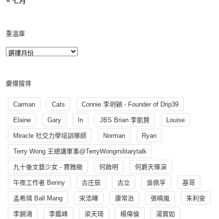
« 七月
重溫庫
慶爆搜尋
Carman
Cats
Connie 李玥穎 - Founder of Drip39
Elaine
Gary
In
JBS Brian 李凱賢
Louise
Miracle 社交力學培訓導師
Norman
Ryan
Terry Wong 王總講軍事@TerryWongmilitarytalk
九十後文藝少女 - 賈雅緻
何啟明
何爵天導演
午夜工作者 Benny
古庄辰
古立
吳佩孚
基哥
孟希璘 Ball Mang
宋浩暉
康常治
張曉嵐
朱利安
李錦鴻
李鑑峰
梁天琦
楊偉倫
湯寳如