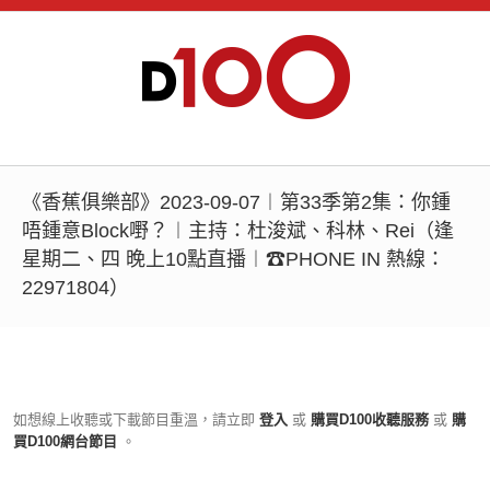
《香蕉俱樂部》2023-09-07︱第33季第2集：你鍾
唔鍾意Block嘢？︱主持：杜浚斌、科林、Rei（逢
星期二、四 晚上10點直播︱☎PHONE IN 熱線：
22971804）
如想線上收聽或下載節目重溫，請立即
登入
或
購買D100收聽服務
或
購
買D100網台節目
。