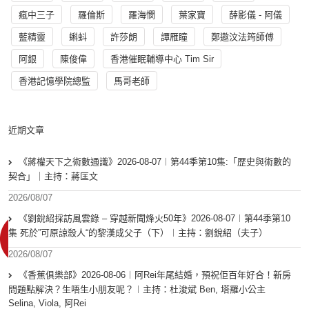
瘋中三子
羅倫斯
羅海憫
葉家寶
薛影儀 - 阿儀
藍精靈
蝌蚪
許莎朗
譚雁瞳
鄭遨汶法筠師傅
阿銀
陳俊偉
香港催眠輔導中心 Tim Sir
香港記憶學院總監
馬哥老師
近期文章
《蔣權天下之術數通識》2026-08-07︱第44季第10集:「歴史與術數的
契合」｜主持：蔣匡文
2026/08/07
《劉銳紹採訪風雲錄 – 穿越新聞烽火50年》2026-08-07︱第44季第10
集 死於”可原諒殺人“的黎漢成父子（下）︱主持：劉銳紹（夫子）
2026/08/07
《香蕉俱樂部》2026-08-06︱阿Rei年尾結婚，預祝佢百年好合！新房
問題點解決？生唔生小朋友呢？︱主持：杜浚斌 Ben, 塔羅小公主
Selina, Viola, 阿Rei