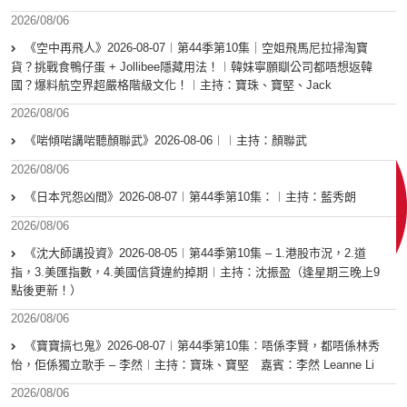
2026/08/06
《空中再飛人》2026-08-07︱第44季第10集｜空姐飛馬尼拉掃淘寶
貨？挑戰食鴨仔蛋 + Jollibee隱藏用法！︱韓妹寧願瞓公司都唔想返韓
國？爆料航空界超嚴格階級文化！︱主持：寶珠、寶堅、Jack
2026/08/06
《啱傾啱講啱聽顏聯武》2026-08-06︱︱主持：顏聯武
2026/08/06
《日本咒怨凶間》2026-08-07︱第44季第10集：︱主持：藍秀朗
2026/08/06
《沈大師講投資》2026-08-05︱第44季第10集 – 1.港股市況，2.道
指，3.美匯指數，4.美國信貸違約掉期︱主持：沈振盈（逢星期三晚上9
點後更新！）
2026/08/06
《寶寶搞乜鬼》2026-08-07︱第44季第10集︰唔係李賢，都唔係林秀
怡，佢係獨立歌手 – 李然︱主持：寶珠、寶堅 嘉賓：李然 Leanne Li
2026/08/06