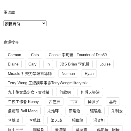
重溫庫
慶爆搜尋
Carman
Cats
Connie 李玥穎 - Founder of Drip39
Elaine
Gary
In
JBS Brian 李凱賢
Louise
Miracle 社交力學培訓導師
Norman
Ryan
Terry Wong 王總講軍事@TerryWongmilitarytalk
九十後文藝少女 - 賈雅緻
何啟明
何爵天導演
午夜工作者 Benny
古庄辰
古立
吳佩孚
基哥
孟希璘 Ball Mang
宋浩暉
康常治
張曉嵐
朱利安
李錦鴻
李鑑峰
梁天琦
楊偉倫
湯寳如
瘋中三子
羅倫斯
羅海憫
葉家寶
薛影儀 - 阿儀