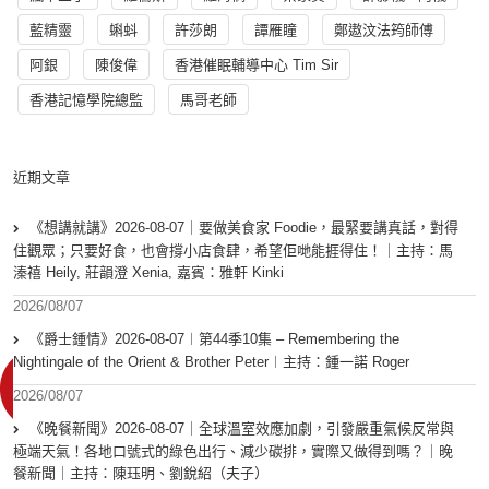
藍精靈
蝌蚪
許莎朗
譚雁瞳
鄭遨汶法筠師傅
阿銀
陳俊偉
香港催眠輔導中心 Tim Sir
香港記憶學院總監
馬哥老師
近期文章
《想講就講》2026-08-07｜要做美食家 Foodie，最緊要講真話，對得
住觀眾；只要好食，也會撐小店食肆，希望佢哋能捱得住！｜主持：馬
溱禧 Heily, 莊韻澄 Xenia, 嘉賓：雅軒 Kinki
2026/08/07
《爵士鍾情》2026-08-07︱第44季10集 – Remembering the
Nightingale of the Orient & Brother Peter︱主持：鍾一諾 Roger
2026/08/07
《晚餐新聞》2026-08-07｜全球溫室效應加劇，引發嚴重氣候反常與
極端天氣！各地口號式的綠色出行、減少碳排，實際又做得到嗎？｜晚
餐新聞｜主持：陳珏明、劉銳紹（夫子）