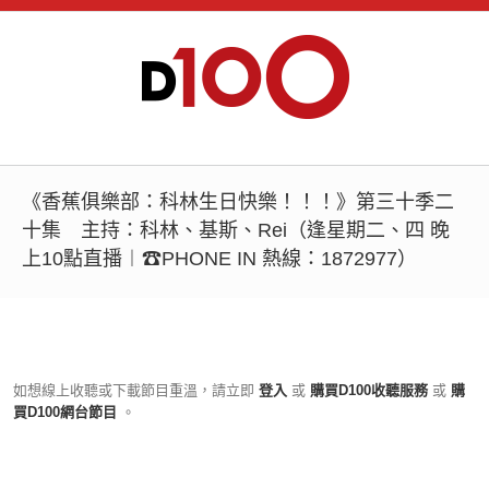
《香蕉俱樂部：科林生日快樂！！！》第三十季二
十集 主持：科林、基斯、Rei（逢星期二、四 晚
上10點直播︱☎PHONE IN 熱線：1872977）
如想線上收聽或下載節目重溫，請立即
登入
或
購買D100收聽服務
或
購
買D100網台節目
。