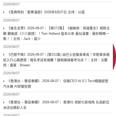
2026/08/07
《恩典時刻：聖樂漫遊》2026年8月07日 主持：以諾
2026/08/07
《後生友聚》2026-08-07︱【第272集】《蜘蛛俠：英雄重生》絕對主
觀 觀後感（少少劇透）！Tom Holland 版本以來 最似漫畫、最好睇嘅一
集！｜主持：Jack、諾少
2026/08/07
《巴膠不敗》2026-08-07︱(第151集) 由巴士迷變身車長！年輕車長親
述入行心路歷程｜報名考試有幾難？邊啲路線最考功夫？︱主持：法蘭
西，嘉賓︰Bowan
2026/08/07
《香港台 – 聲音專欄》 2026-08-07｜ 信報CEO AI EJ Tech模擬經營
汽水機 AI即變狡猾
2026/08/07
《香港台 – 聲音專欄》 2026-08-07｜ 香港01 老齡化新視角 在高齡亞
洲活出精彩人生
2026/08/07