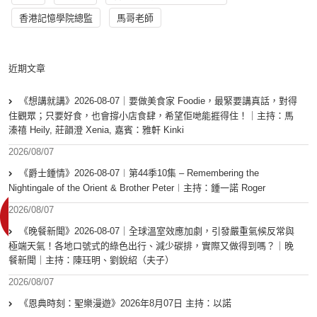
香港記憶學院總監
馬哥老師
近期文章
《想講就講》2026-08-07｜要做美食家 Foodie，最緊要講真話，對得
住觀眾；只要好食，也會撐小店食肆，希望佢哋能捱得住！｜主持：馬
溱禧 Heily, 莊韻澄 Xenia, 嘉賓：雅軒 Kinki
2026/08/07
《爵士鍾情》2026-08-07︱第44季10集 – Remembering the
Nightingale of the Orient & Brother Peter︱主持：鍾一諾 Roger
2026/08/07
《晚餐新聞》2026-08-07｜全球溫室效應加劇，引發嚴重氣候反常與
極端天氣！各地口號式的綠色出行、減少碳排，實際又做得到嗎？｜晚
餐新聞｜主持：陳珏明、劉銳紹（夫子）
2026/08/07
《恩典時刻：聖樂漫遊》2026年8月07日 主持：以諾