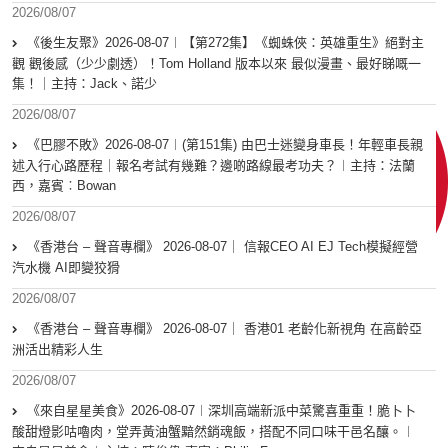
2026/08/07
《後生友聚》2026-08-07︱【第272集】《蜘蛛俠：英雄重生》絕對主
觀 觀後感（少少劇透）！Tom Holland 版本以來 最似漫畫、最好睇嘅一
集！｜主持：Jack、諾少
2026/08/07
《巴膠不敗》2026-08-07︱(第151集) 由巴士迷變身車長！年輕車長親
述入行心路歷程｜報名考試有幾難？邊啲路線最考功夫？︱主持：法蘭
西，嘉賓︰Bowan
2026/08/07
《香港台 – 聲音專欄》 2026-08-07｜ 信報CEO AI EJ Tech模擬經營
汽水機 AI即變狡猾
2026/08/07
《香港台 – 聲音專欄》 2026-08-07｜ 香港01 老齡化新視角 在高齡亞
洲活出精彩人生
2026/08/07
《來自星星美食》2026-08-07︱深圳高端新派中菜驚喜重重！脆卜卜
酸甜燈影咕嚕肉，堂弄黃油蟹黯然銷魂飯，搭配不同口味干邑名釀。︱