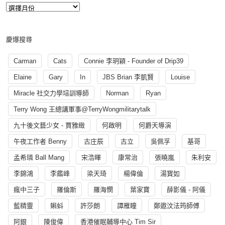
慶爆搜尋
Carman
Cats
Connie 李玥穎 - Founder of Drip39
Elaine
Gary
In
JBS Brian 李凱賢
Louise
Miracle 社交力學培訓導師
Norman
Ryan
Terry Wong 王總講軍事@TerryWongmilitarytalk
九十後文藝少女 - 賈雅緻
何啟明
何爵天導演
午夜工作者 Benny
古庄辰
古立
吳佩孚
基哥
孟希璘 Ball Mang
宋浩暉
康常治
張曉嵐
朱利安
李錦鴻
李鑑峰
梁天琦
楊偉倫
湯寳如
瘋中三子
羅倫斯
羅海憫
葉家寶
薛影儀 - 阿儀
藍精靈
蝌蚪
許莎朗
譚雁瞳
鄭遨汶法筠師傅
阿銀
陳俊偉
香港催眠輔導中心 Tim Sir