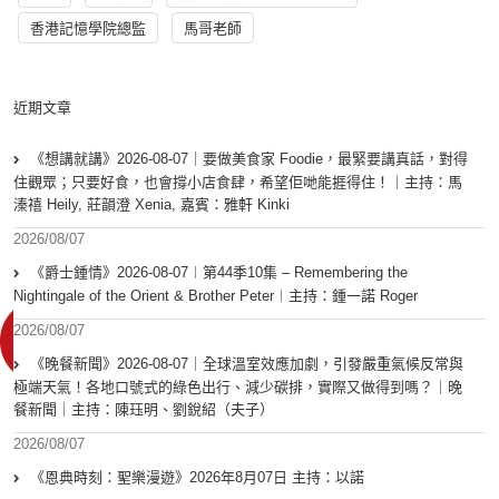
香港記憶學院總監
馬哥老師
近期文章
《想講就講》2026-08-07｜要做美食家 Foodie，最緊要講真話，對得
住觀眾；只要好食，也會撐小店食肆，希望佢哋能捱得住！｜主持：馬
溱禧 Heily, 莊韻澄 Xenia, 嘉賓：雅軒 Kinki
2026/08/07
《爵士鍾情》2026-08-07︱第44季10集 – Remembering the
Nightingale of the Orient & Brother Peter︱主持：鍾一諾 Roger
2026/08/07
《晚餐新聞》2026-08-07｜全球溫室效應加劇，引發嚴重氣候反常與
極端天氣！各地口號式的綠色出行、減少碳排，實際又做得到嗎？｜晚
餐新聞｜主持：陳珏明、劉銳紹（夫子）
2026/08/07
《恩典時刻：聖樂漫遊》2026年8月07日 主持：以諾