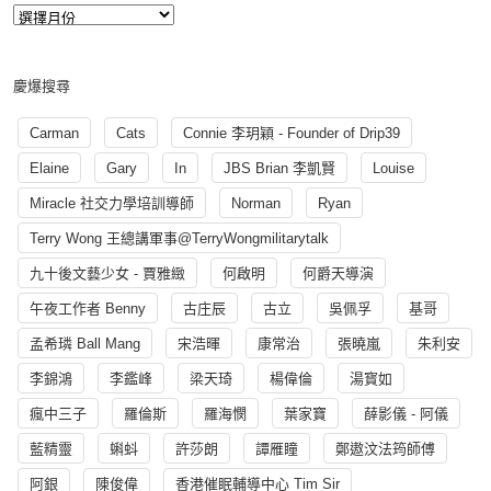
慶爆搜尋
Carman
Cats
Connie 李玥穎 - Founder of Drip39
Elaine
Gary
In
JBS Brian 李凱賢
Louise
Miracle 社交力學培訓導師
Norman
Ryan
Terry Wong 王總講軍事@TerryWongmilitarytalk
九十後文藝少女 - 賈雅緻
何啟明
何爵天導演
午夜工作者 Benny
古庄辰
古立
吳佩孚
基哥
孟希璘 Ball Mang
宋浩暉
康常治
張曉嵐
朱利安
李錦鴻
李鑑峰
梁天琦
楊偉倫
湯寳如
瘋中三子
羅倫斯
羅海憫
葉家寶
薛影儀 - 阿儀
藍精靈
蝌蚪
許莎朗
譚雁瞳
鄭遨汶法筠師傅
阿銀
陳俊偉
香港催眠輔導中心 Tim Sir