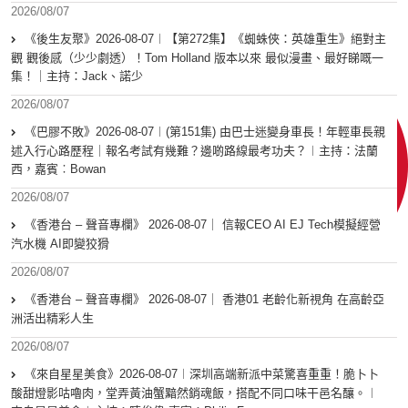
2026/08/07
《後生友聚》2026-08-07︱【第272集】《蜘蛛俠：英雄重生》絕對主
觀 觀後感（少少劇透）！Tom Holland 版本以來 最似漫畫、最好睇嘅一
集！｜主持：Jack、諾少
2026/08/07
《巴膠不敗》2026-08-07︱(第151集) 由巴士迷變身車長！年輕車長親
述入行心路歷程｜報名考試有幾難？邊啲路線最考功夫？︱主持：法蘭
西，嘉賓︰Bowan
2026/08/07
《香港台 – 聲音專欄》 2026-08-07｜ 信報CEO AI EJ Tech模擬經營
汽水機 AI即變狡猾
2026/08/07
《香港台 – 聲音專欄》 2026-08-07｜ 香港01 老齡化新視角 在高齡亞
洲活出精彩人生
2026/08/07
《來自星星美食》2026-08-07︱深圳高端新派中菜驚喜重重！脆卜卜
酸甜燈影咕嚕肉，堂弄黃油蟹黯然銷魂飯，搭配不同口味干邑名釀。︱