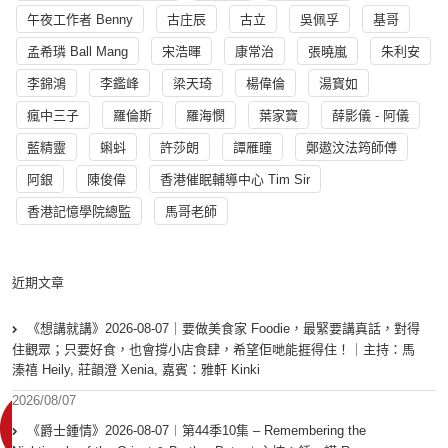
午夜工作者 Benny
古庄辰
古立
吳佩孚
基哥
孟希璘 Ball Mang
宋浩暉
康常治
張曉嵐
朱利安
李錦鴻
李鑑峰
梁天琦
楊偉倫
湯寳如
瘋中三子
羅倫斯
羅海憫
葉家寶
薛影儀 - 阿儀
藍精靈
蝌蚪
許莎朗
譚雁瞳
鄭遨汶法筠師傅
阿銀
陳俊偉
香港催眠輔導中心 Tim Sir
香港記憶學院總監
馬哥老師
近期文章
《想講就講》2026-08-07｜要做美食家 Foodie，最緊要講真話，對得
住觀眾；只要好食，也會撐小店食肆，希望佢哋能捱得住！｜主持：馬
溱禧 Heily, 莊韻澄 Xenia, 嘉賓：雅軒 Kinki
2026/08/07
《爵士鍾情》2026-08-07︱第44季10集 – Remembering the