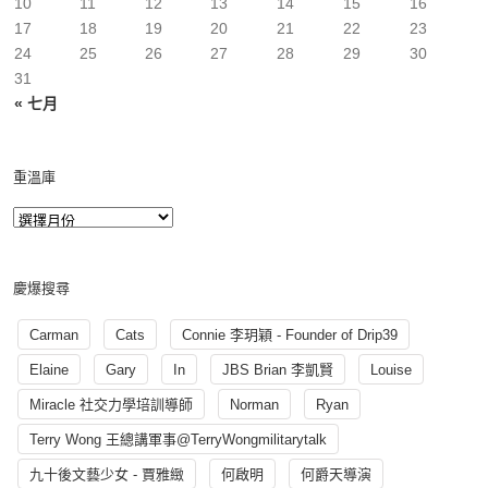
10
11
12
13
14
15
16
17
18
19
20
21
22
23
24
25
26
27
28
29
30
31
« 七月
重溫庫
慶爆搜尋
Carman
Cats
Connie 李玥穎 - Founder of Drip39
Elaine
Gary
In
JBS Brian 李凱賢
Louise
Miracle 社交力學培訓導師
Norman
Ryan
Terry Wong 王總講軍事@TerryWongmilitarytalk
九十後文藝少女 - 賈雅緻
何啟明
何爵天導演