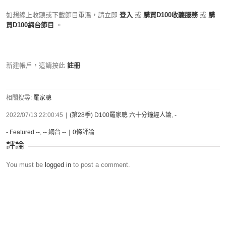
如想線上收聽或下載節目重溫，請立即
登入
或
購買D100收聽服務
或
購
買D100網台節目
。
新建帳戶，這請按此
註冊
相關搜尋:
羅家聰
2022/07/13 22:00:45
|
(第28季) D100羅家聰 六十分鐘經人論
,
-
- Featured --
,
-- 網台 --
|
0條評論
評論
You must be
logged in
to post a comment.