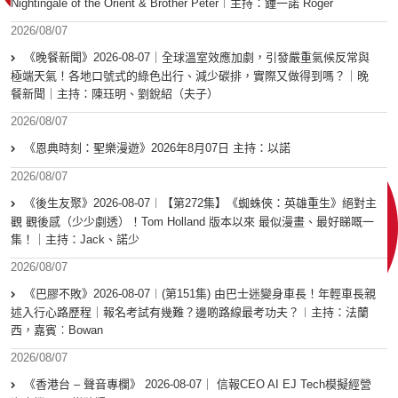
Nightingale of the Orient & Brother Peter︱主持：鍾一諾 Roger
2026/08/07
《晚餐新聞》2026-08-07｜全球溫室效應加劇，引發嚴重氣候反常與
極端天氣！各地口號式的綠色出行、減少碳排，實際又做得到嗎？｜晚
餐新聞｜主持：陳珏明、劉銳紹（夫子）
2026/08/07
《恩典時刻：聖樂漫遊》2026年8月07日 主持：以諾
2026/08/07
《後生友聚》2026-08-07︱【第272集】《蜘蛛俠：英雄重生》絕對主
觀 觀後感（少少劇透）！Tom Holland 版本以來 最似漫畫、最好睇嘅一
集！｜主持：Jack、諾少
2026/08/07
《巴膠不敗》2026-08-07︱(第151集) 由巴士迷變身車長！年輕車長親
述入行心路歷程｜報名考試有幾難？邊啲路線最考功夫？︱主持：法蘭
西，嘉賓︰Bowan
2026/08/07
《香港台 – 聲音專欄》 2026-08-07｜ 信報CEO AI EJ Tech模擬經營