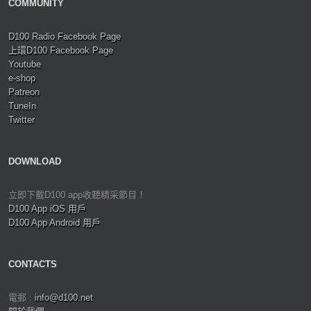
COMMUNITY
D100 Radio Facebook Page
上環D100 Facebook Page
Youtube
e-shop
Patreon
TuneIn
Twitter
DOWNLOAD
立即下載D100 app收聽精采節目！
D100 App iOS 用戶
D100 App Android 用戶
CONTACTS
電郵 :
info@d100.net