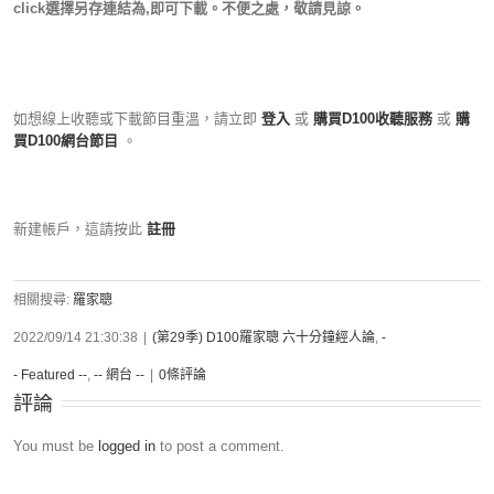
click選擇另存連結為,即可下載。不便之處，敬請見諒。
如想線上收聽或下載節目重溫，請立即
登入
或
購買D100收聽服務
或
購
買D100網台節目
。
新建帳戶，這請按此
註冊
相關搜尋:
羅家聰
2022/09/14 21:30:38
|
(第29季) D100羅家聰 六十分鐘經人論
,
-
- Featured --
,
-- 網台 --
|
0條評論
評論
You must be
logged in
to post a comment.