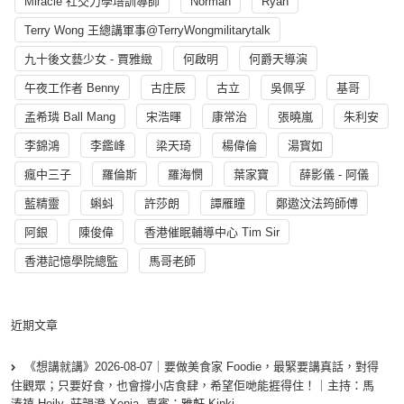
Miracle 社交力學培訓導師
Norman
Ryan
Terry Wong 王總講軍事@TerryWongmilitarytalk
九十後文藝少女 - 賈雅緻
何啟明
何爵天導演
午夜工作者 Benny
古庄辰
古立
吳佩孚
基哥
孟希璘 Ball Mang
宋浩暉
康常治
張曉嵐
朱利安
李錦鴻
李鑑峰
梁天琦
楊偉倫
湯寳如
瘋中三子
羅倫斯
羅海憫
葉家寶
薛影儀 - 阿儀
藍精靈
蝌蚪
許莎朗
譚雁瞳
鄭遨汶法筠師傅
阿銀
陳俊偉
香港催眠輔導中心 Tim Sir
香港記憶學院總監
馬哥老師
近期文章
《想講就講》2026-08-07｜要做美食家 Foodie，最緊要講真話，對得
住觀眾；只要好食，也會撐小店食肆，希望佢哋能捱得住！｜主持：馬
溱禧 Heily, 莊韻澄 Xenia, 嘉賓：雅軒 Kinki