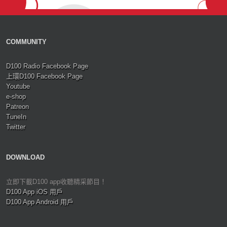
COMMUNITY
D100 Radio Facebook Page
上環D100 Facebook Page
Youtube
e-shop
Patreon
TuneIn
Twitter
DOWNLOAD
立即下載D100 app收聽精采節目！
D100 App iOS 用戶
D100 App Android 用戶