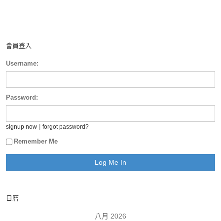
會員登入
Username:
Password:
|
signup now
forgot password?
Remember Me
日曆
八月 2026