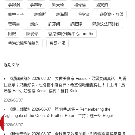
李錦鴻
李鑑峰
梁天琦
楊偉倫
湯寳如
瘋中三子
羅倫斯
羅海憫
葉家寶
薛影儀 - 阿儀
藍精靈
蝌蚪
許莎朗
譚雁瞳
鄭遨汶法筠師傅
阿銀
陳俊偉
香港催眠輔導中心 Tim Sir
香港記憶學院總監
馬哥老師
近期文章
《想講就講》2026-08-07｜要做美食家 Foodie，最緊要講真話，對得
住觀眾；只要好食，也會撐小店食肆，希望佢哋能捱得住！｜主持：馬
溱禧 Heily, 莊韻澄 Xenia, 嘉賓：雅軒 Kinki
2026/08/07
《爵士鍾情》2026-08-07︱第44季10集 – Remembering the
Nightingale of the Orient & Brother Peter︱主持：鍾一諾 Roger
2026/08/07
《晚餐新聞》2026-08-07｜全球溫室效應加劇，引發嚴重氣候反常與