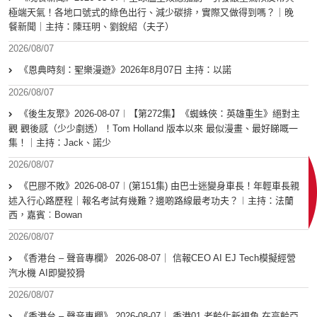
極端天氣！各地口號式的綠色出行、減少碳排，實際又做得到嗎？｜晚
餐新聞｜主持：陳珏明、劉銳紹（夫子）
2026/08/07
《恩典時刻：聖樂漫遊》2026年8月07日 主持：以諾
2026/08/07
《後生友聚》2026-08-07︱【第272集】《蜘蛛俠：英雄重生》絕對主
觀 觀後感（少少劇透）！Tom Holland 版本以來 最似漫畫、最好睇嘅一
集！｜主持：Jack、諾少
2026/08/07
《巴膠不敗》2026-08-07︱(第151集) 由巴士迷變身車長！年輕車長親
述入行心路歷程｜報名考試有幾難？邊啲路線最考功夫？︱主持：法蘭
西，嘉賓︰Bowan
2026/08/07
《香港台 – 聲音專欄》 2026-08-07｜ 信報CEO AI EJ Tech模擬經營
汽水機 AI即變狡猾
2026/08/07
《香港台 – 聲音專欄》 2026-08-07｜ 香港01 老齡化新視角 在高齡亞