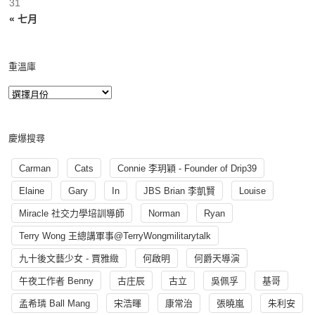
31
« 七月
重溫庫
慶爆搜尋
Carman
Cats
Connie 李玥穎 - Founder of Drip39
Elaine
Gary
In
JBS Brian 李凱賢
Louise
Miracle 社交力學培訓導師
Norman
Ryan
Terry Wong 王總講軍事@TerryWongmilitarytalk
九十後文藝少女 - 賈雅緻
何啟明
何爵天導演
午夜工作者 Benny
古庄辰
古立
吳佩孚
基哥
孟希璘 Ball Mang
宋浩暉
康常治
張曉嵐
朱利安