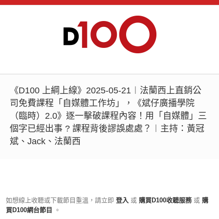
《D100 上綱上線》2025-05-21︱法蘭西上直銷公
司免費課程「自媒體工作坊」，《斌仔廣播學院
（臨時）2.0》逐一擊破課程內容！用「自媒體」三
個字已經出事 ? 課程背後謬誤處處？︱主持：黃冠
斌、Jack、法蘭西
如想線上收聽或下載節目重溫，請立即
登入
或
購買D100收聽服務
或
購
買D100網台節目
。