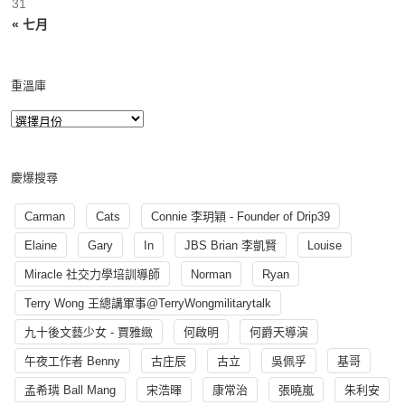
31
« 七月
重溫庫
慶爆搜尋
Carman
Cats
Connie 李玥穎 - Founder of Drip39
Elaine
Gary
In
JBS Brian 李凱賢
Louise
Miracle 社交力學培訓導師
Norman
Ryan
Terry Wong 王總講軍事@TerryWongmilitarytalk
九十後文藝少女 - 賈雅緻
何啟明
何爵天導演
午夜工作者 Benny
古庄辰
古立
吳佩孚
基哥
孟希璘 Ball Mang
宋浩暉
康常治
張曉嵐
朱利安