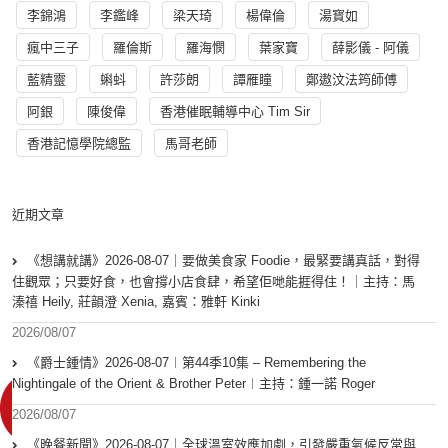
李錦鴻
李鑑峰
梁天琦
楊偉倫
湯寳如
瘋中三子
羅倫斯
羅海憫
葉家寶
薛影儀 - 阿儀
藍精靈
蝌蚪
許莎朗
譚雁瞳
鄭遨汶法筠師傅
阿銀
陳俊偉
香港催眠輔導中心 Tim Sir
香港記憶學院總監
馬哥老師
近期文章
《想講就講》2026-08-07｜要做美食家 Foodie，最緊要講真話，對得
住觀眾；只要好食，也會撐小店食肆，希望佢哋能捱得住！｜主持：馬
溱禧 Heily, 莊韻澄 Xenia, 嘉賓：雅軒 Kinki
2026/08/07
《爵士鍾情》2026-08-07︱第44季10集 – Remembering the
Nightingale of the Orient & Brother Peter︱主持：鍾一諾 Roger
2026/08/07
《晚餐新聞》2026-08-07｜全球溫室效應加劇，引發嚴重氣候反常與