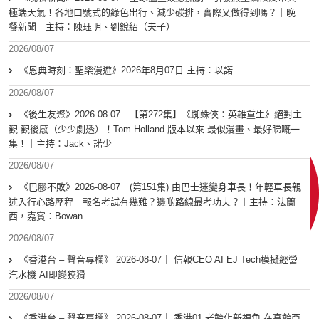
極端天氣！各地口號式的綠色出行、減少碳排，實際又做得到嗎？｜晚
餐新聞｜主持：陳珏明、劉銳紹（夫子）
2026/08/07
《恩典時刻：聖樂漫遊》2026年8月07日 主持：以諾
2026/08/07
《後生友聚》2026-08-07︱【第272集】《蜘蛛俠：英雄重生》絕對主
觀 觀後感（少少劇透）！Tom Holland 版本以來 最似漫畫、最好睇嘅一
集！｜主持：Jack、諾少
2026/08/07
《巴膠不敗》2026-08-07︱(第151集) 由巴士迷變身車長！年輕車長親
述入行心路歷程｜報名考試有幾難？邊啲路線最考功夫？︱主持：法蘭
西，嘉賓︰Bowan
2026/08/07
《香港台 – 聲音專欄》 2026-08-07｜ 信報CEO AI EJ Tech模擬經營
汽水機 AI即變狡猾
2026/08/07
《香港台 – 聲音專欄》 2026-08-07｜ 香港01 老齡化新視角 在高齡亞