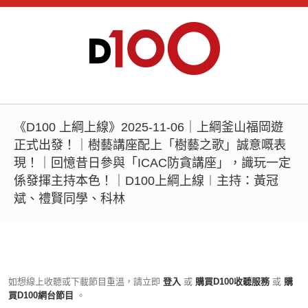
《D100 上綱上線》2025-11-06｜上綱釜山福岡遊
正式出發！｜樹藝講座配上「樹藝之歌」誠意嘅表
現！｜回憶昔日參與「ICAC防貪講座」，識玩一定
係發揮主持本色！｜D100上綱上線︱主持：黃冠
斌、禮賢同學、科林
如想線上收聽或下載節目重溫，請立即
登入
或
購買D100收聽服務
或
購
買D100網台節目
。