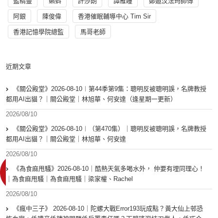
藍精靈
蝌蚪
許莎朗
譚雁瞳
鄭遨汶法筠師傅
阿銀
陳俊偉
香港催眠輔導中心 Tim Sir
香港記憶學院總監
馬哥老師
近期文章
《關公殿堂》2026-08-10︱第44季第9集：聰明反被聰明誤，名牌教授
都用AI出貓？｜關公殿堂｜林旭華、何安達（逢星期一更新）
2026/08/10
《關公殿堂》2026-08-10︱（第470集）｜聰明反被聰明誤，名牌教授
都用AI出貓？｜關公殿堂｜林旭華、何安達
2026/08/10
《為食麻甩騷》2026-08-10｜酷熱天氣多喝水外， 仲要有埋同理心！
｜為食麻甩騷｜為食麻甩騷｜梁家權、Rachel
2026/08/10
《瘋中三子》 2026-08-10｜陀螺大戰Error193玩成點？黃大仙上邨恐