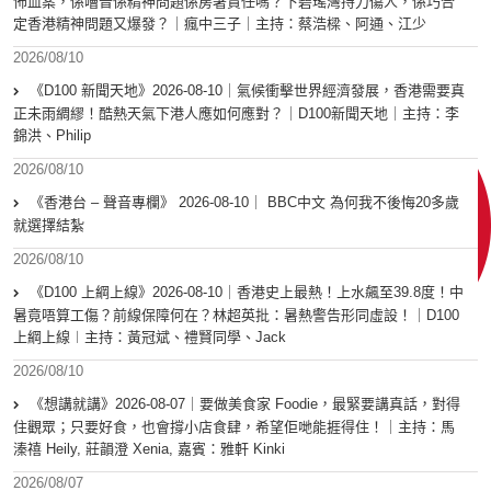
怖血案，係嘈音係精神問題係房署責任嗎？下碧瑤灣持刀傷人，係巧合
定香港精神問題又爆發？｜瘋中三子｜主持：蔡浩樑、阿通、江少
2026/08/10
《D100 新聞天地》2026-08-10｜氣候衝擊世界經濟發展，香港需要真
正未雨綢繆！酷熱天氣下港人應如何應對？｜D100新聞天地｜主持：李
錦洪、Philip
2026/08/10
《香港台 – 聲音專欄》 2026-08-10｜ BBC中文 為何我不後悔20多歲
就選擇結紮
2026/08/10
《D100 上綱上線》2026-08-10｜香港史上最熱！上水飆至39.8度！中
暑竟唔算工傷？前線保障何在？林超英批：暑熱警告形同虛設！｜D100
上綱上線︱主持：黃冠斌、禮賢同學、Jack
2026/08/10
《想講就講》2026-08-07｜要做美食家 Foodie，最緊要講真話，對得
住觀眾；只要好食，也會撐小店食肆，希望佢哋能捱得住！｜主持：馬
溱禧 Heily, 莊韻澄 Xenia, 嘉賓：雅軒 Kinki
2026/08/07