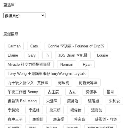
重溫庫
慶爆搜尋
Carman
Cats
Connie 李玥穎 - Founder of Drip39
Elaine
Gary
In
JBS Brian 李凱賢
Louise
Miracle 社交力學培訓導師
Norman
Ryan
Terry Wong 王總講軍事@TerryWongmilitarytalk
九十後文藝少女 - 賈雅緻
何啟明
何爵天導演
午夜工作者 Benny
古庄辰
古立
吳佩孚
基哥
孟希璘 Ball Mang
宋浩暉
康常治
張曉嵐
朱利安
李錦鴻
李鑑峰
梁天琦
楊偉倫
湯寳如
瘋中三子
羅倫斯
羅海憫
葉家寶
薛影儀 - 阿儀