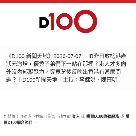
《D100 新聞天地》2026-07-07｜ IB昨日放榜港產
狀元激增，優秀子弟們下一站在那裡？港人才多向
外沒內部凝聚力，究竟背後反映出香港有甚麼問
題？｜D100新聞天地｜主持：李錦洪、陳珏明
如想線上收聽或下載節目重溫，請立即
登入
或
購買D100收聽服務
或
購
買D100網台節目
。