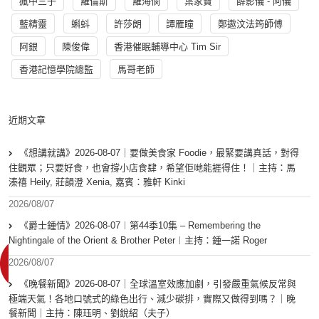
瘋中三子
羅倫斯
羅海憫
葉家寶
薛影儀 - 阿儀
藍精靈
蝌蚪
許莎朗
譚雁瞳
鄭遨汶法筠師傅
阿銀
陳俊偉
香港催眠輔導中心 Tim Sir
香港記憶學院總監
馬哥老師
近期文章
《想講就講》2026-08-07｜要做美食家 Foodie，最緊要講真話，對得
住觀眾；只要好食，也會撐小店食肆，希望佢哋能捱得住！｜主持：馬
溱禧 Heily, 莊韻澄 Xenia, 嘉賓：雅軒 Kinki
2026/08/07
《爵士鍾情》2026-08-07︱第44季10集 – Remembering the
Nightingale of the Orient & Brother Peter︱主持：鍾一諾 Roger
2026/08/07
《晚餐新聞》2026-08-07｜全球溫室效應加劇，引發嚴重氣候反常與
極端天氣！各地口號式的綠色出行、減少碳排，實際又做得到嗎？｜晚
餐新聞｜主持：陳珏明、劉銳紹（夫子）