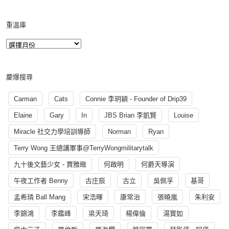
重溫庫
慶爆搜尋
Carman
Cats
Connie 李玥穎 - Founder of Drip39
Elaine
Gary
In
JBS Brian 李凱賢
Louise
Miracle 社交力學培訓導師
Norman
Ryan
Terry Wong 王總講軍事@TerryWongmilitarytalk
九十後文藝少女 - 賈雅緻
何啟明
何爵天導演
午夜工作者 Benny
古庄辰
古立
吳佩孚
基哥
孟希璘 Ball Mang
宋浩暉
康常治
張曉嵐
朱利安
李錦鴻
李鑑峰
梁天琦
楊偉倫
湯寳如