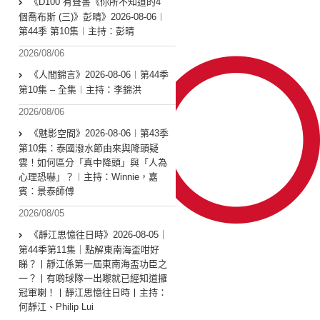
《D100 有聲書《你所不知道的4
個喬布斯 (三)》彭晴》2026-08-06︱
第44季 第10集︱主持：彭晴
2026/08/06
《人間錦言》2026-08-06︱第44季
第10集 – 全集︱主持：李錦洪
2026/08/06
《魅影空間》2026-08-06︱第43季
第10集：泰國潑水節由來與降頭疑
雲！如何區分「真中降頭」與「人為
心理恐嚇」？︱主持：Winnie，嘉
賓：景泰師傅
2026/08/05
《靜江思憶往日時》2026-08-05｜
第44季第11集｜點解東南海盃咁好
睇？丨靜江係第一屆東南海盃功臣之
一？丨有啲球隊一出嚟就已經知道攞
冠軍喇！丨靜江思憶往日時丨主持：
何靜江、Philip Lui