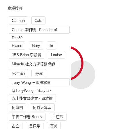
慶爆搜尋
Carman
Cats
Connie 李玥穎 - Founder of
Drip39
Elaine
Gary
In
JBS Brian 李凱賢
Louise
Miracle 社交力學培訓導師
Norman
Ryan
Terry Wong 王總講軍事
@TerryWongmilitarytalk
九十後文藝少女 - 賈雅緻
何啟明
何爵天導演
午夜工作者 Benny
古庄辰
古立
吳佩孚
基哥