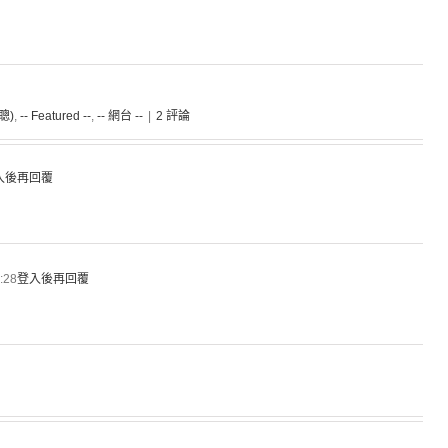
聰)
,
-- Featured --
,
-- 網台 --
|
2 評論
入後再回覆
:28
登入後再回覆