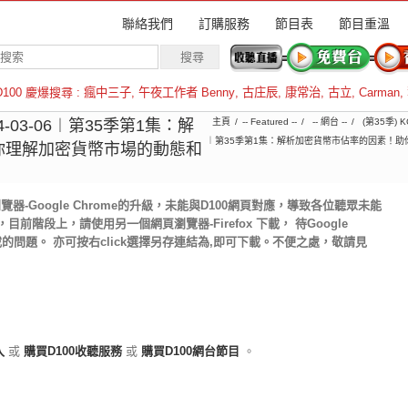
聯絡我們
訂購服務
節目表
節目重溫
D100 慶爆搜尋 :
瘋中三子
,
午夜工作者 Benny
,
古庄辰
,
康常治
,
古立
,
Carman
,
羅倫斯
4-03-06︱第35季第1集：解
主頁
-- Featured --
-- 網台 --
(第35季) 
︱第35季第1集：解析加密貨幣市佔率的因素！
你理解加密貨幣市場的動態和
-Google Chrome的升級，未能與D100網頁對應，導致各位聽眾未能
前階段上，請使用另一個網頁瀏覽器-Firefox 下載， 待Google
載的問題。 亦可按右click選擇另存連結為,即可下載。不便之處，敬請見
入
或
購買D100收聽服務
或
購買D100網台節目
。