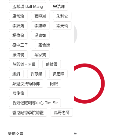
孟希璘 Ball Mang
宋浩暉
康常治
張曉嵐
朱利安
李錦鴻
李鑑峰
梁天琦
楊偉倫
湯寳如
瘋中三子
羅倫斯
羅海憫
葉家寶
薛影儀 - 阿儀
藍精靈
蝌蚪
許莎朗
譚雁瞳
鄭遨汶法筠師傅
阿銀
陳俊偉
香港催眠輔導中心 Tim Sir
香港記憶學院總監
馬哥老師
近期文章