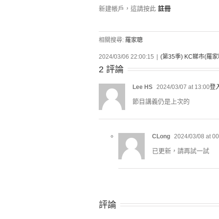
新建帳戶，這請按此
註冊
相關搜尋:
羅家聰
2024/03/06 22:00:15
|
(第35季) KC睇市(羅家
2 評論
Lee HS
2024/03/07 at 13:00
登
節目講義仍是上次的
CLong
2024/03/08 at 00
已更新，請再試一試
評論