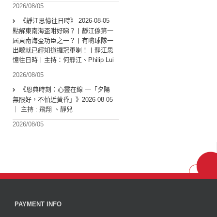
2026/08/05
《靜江思憶往日時》 2026-08-05
點解東南海盃咁好睇？丨靜江係第一
屆東南海盃功臣之一？丨有啲球隊一
出嚟就已經知道攞冠軍喇！丨靜江思
憶往日時丨主持：何靜江、Philip Lui
2026/08/05
《恩典時刻：心靈在線 —「夕陽
無限好，不怕近黃昏」》2026-08-05
｜ 主持 : 飛翔 、靜兒
2026/08/05
PAYMENT INFO