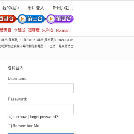
我的賬戶
用戶登入
新用戶註冊
葉家寶
,
李錦鴻
,
譚雁瞳
,
朱利安
,
Norman
,
KC睇市(羅家聰)
《D100 KC睇市(羅家聰)》2024-03-06
助你理解加密貨幣市場的動態和趨勢！︱主持：羅家聰博士
會員登入
Username:
Password:
|
signup now
forgot password?
Remember Me