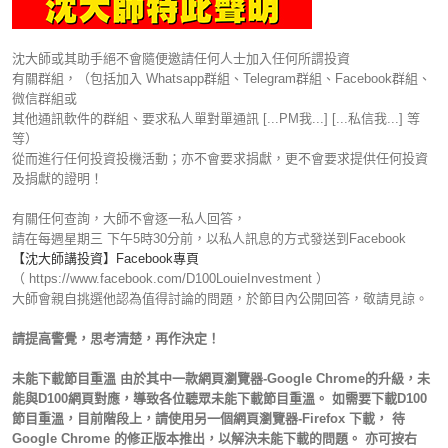
沈大師或其助手絕不會隨便邀請任何人士加入任何所謂投資
有關群組，（包括加入 Whatsapp群組、Telegram群組、Facebook群組、
微信群組或
其他通訊軟件的群組、要求私人單對單通訊 [...PM我...] [...私信我...] 等
等）
從而進行任何投資投機活動；亦不會要求捐獻，更不會要求提供任何投資
及捐獻的證明！
有關任何查詢，大師不會逐一私人回答，
請在每週星期三 下午5時30分前，以私人訊息的方式發送到Facebook
【沈大師講投資】Facebook專頁
（ https://www.facebook.com/D100LouieInvestment ）
大師會親自挑選他認為值得討論的問題，於節目內公開回答，敬請見諒。
請提高警覺，思考清楚，再作決定！
未能下載節目重溫 由於其中一款網頁瀏覽器-Google Chrome的升級，未
能與D100網頁對應，導致各位聽眾未能下載節目重溫。 如需要下載D100
節目重溫，目前階段上，請使用另一個網頁瀏覽器-Firefox 下載， 待
Google Chrome 的修正版本推出，以解決未能下載的問題。 亦可按右