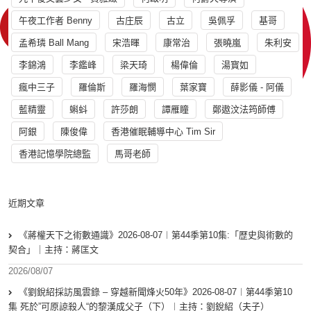
午夜工作者 Benny
古庄辰
古立
吳佩孚
基哥
孟希璘 Ball Mang
宋浩暉
康常治
張曉嵐
朱利安
李錦鴻
李鑑峰
梁天琦
楊偉倫
湯寳如
瘋中三子
羅倫斯
羅海憫
葉家寶
薛影儀 - 阿儀
藍精靈
蝌蚪
許莎朗
譚雁瞳
鄭遨汶法筠師傅
阿銀
陳俊偉
香港催眠輔導中心 Tim Sir
香港記憶學院總監
馬哥老師
近期文章
《蔣權天下之術數通識》2026-08-07︱第44季第10集:「歴史與術數的
契合」｜主持：蔣匡文
2026/08/07
《劉銳紹採訪風雲錄 – 穿越新聞烽火50年》2026-08-07︱第44季第10
集 死於”可原諒殺人“的黎漢成父子（下）︱主持：劉銳紹（夫子）