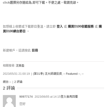
click選擇另存連結為,即可下載。不便之處，敬請見諒。
如想線上收聽或下載節目重溫，請立即
登入
或
購買D100收聽服務
或
購
買D100網台節目
。
新建帳戶，這請按此
註冊
相關搜尋:
沈振盈
2023/05/31 21:00:19
|
(第31季) 沈大師講投資
,
-- Featured --
,
--
網台 --
|
2 評論
2 評論
90977174
2023/06/05 at 14:15
登入後再回覆
您好