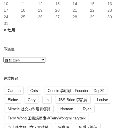
10
11
12
13
14
15
16
17
18
19
20
21
22
23
24
25
26
27
28
29
30
31
« 七月
重溫庫
慶爆搜尋
Carman
Cats
Connie 李玥穎 - Founder of Drip39
Elaine
Gary
In
JBS Brian 李凱賢
Louise
Miracle 社交力學培訓導師
Norman
Ryan
Terry Wong 王總講軍事@TerryWongmilitarytalk
九十後文藝少女 - 賈雅緻
何啟明
何爵天導演