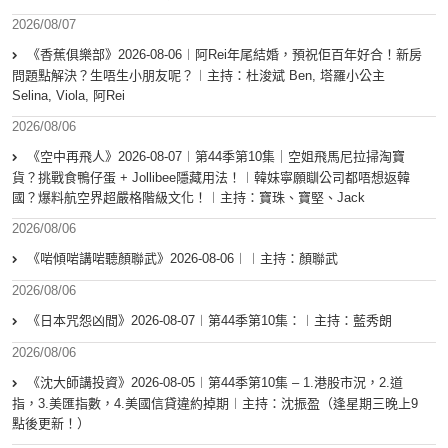
2026/08/07
《香蕉俱樂部》2026-08-06︱阿Rei年尾結婚，預祝佢百年好合！新房
問題點解決？生唔生小朋友呢？︱主持：杜浚斌 Ben, 塔羅小公主
Selina, Viola, 阿Rei
2026/08/06
《空中再飛人》2026-08-07︱第44季第10集｜空姐飛馬尼拉掃淘寶
貨？挑戰食鴨仔蛋 + Jollibee隱藏用法！︱韓妹寧願瞓公司都唔想返韓
國？爆料航空界超嚴格階級文化！︱主持：寶珠、寶堅、Jack
2026/08/06
《啱傾啱講啱聽顏聯武》2026-08-06︱︱主持：顏聯武
2026/08/06
《日本咒怨凶間》2026-08-07︱第44季第10集：︱主持：藍秀朗
2026/08/06
《沈大師講投資》2026-08-05︱第44季第10集 – 1.港股市況，2.道
指，3.美匯指數，4.美國信貸違約掉期︱主持：沈振盈（逢星期三晚上9
點後更新！）