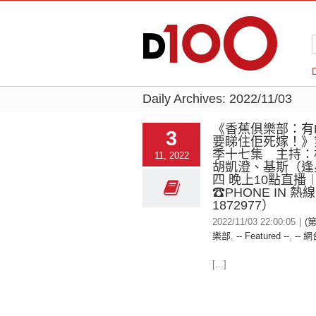
Daily Archives:
2022/11/03
《香蕉俱樂部：有
3
要睇住佢死嫁！》
季十七集 主持：
11, 2022
胡凱澄、基斯（逢
四 晚上10點直播
☎PHONE IN 熱
1872977）
2022/11/03 22:00:05
|
(
樂部
,
-- Featured --
,
-- 網
[...]