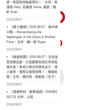
肆，希望佢哋能捱得住！｜主持：馬
溱禧 Heily, 莊韻澄 Xenia, 嘉賓：雅
軒 Kinki
2026/08/07
《爵士鍾情》2026-08-07︱第44季
10集 – Remembering the
Nightingale of the Orient & Brother
Peter︱主持：鍾一諾 Roger
2026/08/07
《晚餐新聞》2026-08-07｜全球溫
室效應加劇，引發嚴重氣候反常與極
端天氣！各地口號式的綠色出行、減
少碳排，實際又做得到嗎？｜晚餐新
聞｜主持：陳珏明、劉銳紹（夫子）
2026/08/07
《恩典時刻：聖樂漫遊》2026年8
月07日 主持：以諾
2026/08/07