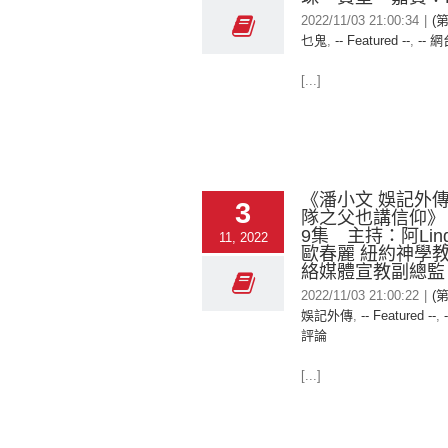
2022/11/03 21:00:34
|
(
乜鬼
,
-- Featured --
,
-- 網
[...]
《潘小文 娛記外傳
3
隊之父也講信仰》 
9集 主持：阿Li
11, 2022
歐春麗 紐約神學
絡媒體宣教副總監
2022/11/03 21:00:22
|
(
娛記外傳
,
-- Featured --
,
評論
[...]