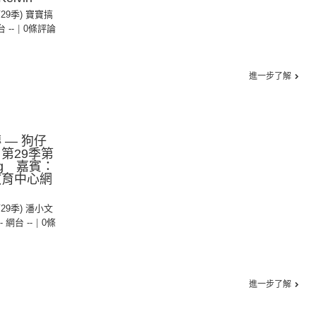
第29季) 寶寶搞
台 --
|
0條評論
進一步了解
 — 狗仔
第29季第
ng 嘉賓：
教育中心網
第29季) 潘小文
-- 網台 --
|
0條
進一步了解