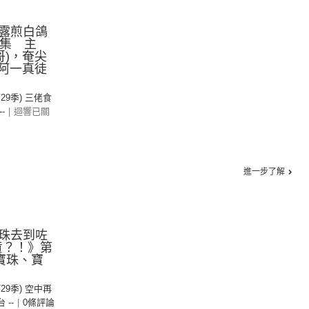
露煎白鴿
九集 主
哥)，奄尖
，阿一真徒
第29季) 三佬食
--
|
迴響已關
進一步了解
珠去到咗
帶貨？！》第
寶珠、寶
第29季) 空中再
台 --
|
0條評論