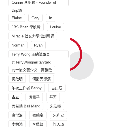
Connie 李玥穎 - Founder of
Drip39
Elaine
Gary
In
JBS Brian 李凱賢
Louise
Miracle 社交力學培訓導師
Norman
Ryan
Terry Wong 王總講軍事
@TerryWongmilitarytalk
九十後文藝少女 - 賈雅緻
何啟明
何爵天導演
午夜工作者 Benny
古庄辰
古立
吳佩孚
基哥
孟希璘 Ball Mang
宋浩暉
康常治
張曉嵐
朱利安
李錦鴻
李鑑峰
梁天琦