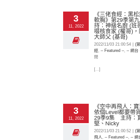
《三佬食經：黑松
3
軟胸》第29季第
持：神級名廚 (班
11, 2022
啜核食家 (權哥)
大師父 (基哥)
2022/11/03 21:00:54
|
(
經
,
-- Featured --
,
-- 網台 
閉
[...]
《空中再飛人：寶
3
依個Level都要
29季9集 主持：
11, 2022
堅、Nicky
2022/11/03 21:00:52
|
(
飛人
,
-- Featured --
,
-- 網