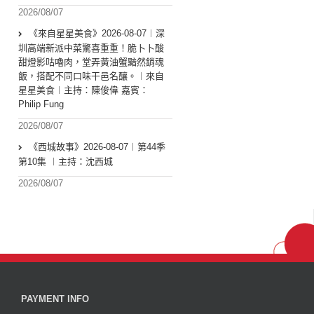
2026/08/07
《來自星星美食》2026-08-07︱深
圳高端新派中菜驚喜重重！脆卜卜酸
甜燈影咕嚕肉，堂弄黃油蟹黯然銷魂
飯，搭配不同口味干邑名釀。︱來自
星星美食︱主持：陳俊偉 嘉賓：
Philip Fung
2026/08/07
《西城故事》2026-08-07︱第44季
第10集 ︱主持：沈西城
2026/08/07
PAYMENT INFO