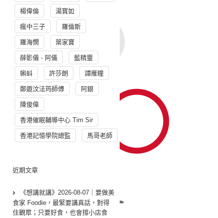
楊偉倫
湯寳如
瘋中三子
羅倫斯
羅海憫
葉家寶
薛影儀 - 阿儀
藍精靈
蝌蚪
許莎朗
譚雁瞳
鄭遨汶法筠師傅
阿銀
陳俊偉
香港催眠輔導中心 Tim Sir
香港記憶學院總監
馬哥老師
近期文章
《想講就講》2026-08-07｜要做美
食家 Foodie，最緊要講真話，對得
住觀眾；只要好食，也會撐小店食