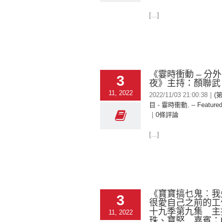
[...]
《霎時衝動 – 分
3
夜》主持：顏聯武
11, 2022
2022/11/03 21:00:38
|
(
目 - 霎時衝動
,
-- Featured
|
0條評論
[...]
《寶寶搞乜鬼︰我
3
很愛自己之前的工
十九季第九集 主
11, 2022
珠、寶堅 嘉賓：Ke