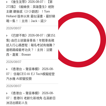
《後生友聚》2026-08-07︱【第
272集】《蜘蛛俠：英雄重生》絕對
主觀 觀後感（少少劇透）！Tom
Holland 版本以來 最似漫畫、最好睇
嘅一集！｜主持：Jack、諾少
2026/08/07
《巴膠不敗》2026-08-07︱(第151
集) 由巴士迷變身車長！年輕車長親
述入行心路歷程｜報名考試有幾難？
邊啲路線最考功夫？︱主持：法蘭
西，嘉賓︰Bowan
2026/08/07
《香港台 – 聲音專欄》 2026-08-
07｜ 信報CEO AI EJ Tech模擬經營
汽水機 AI即變狡猾
2026/08/07
《香港台 – 聲音專欄》 2026-08-
07｜ 香港01 老齡化新視角 在高齡亞
洲活出精彩人生