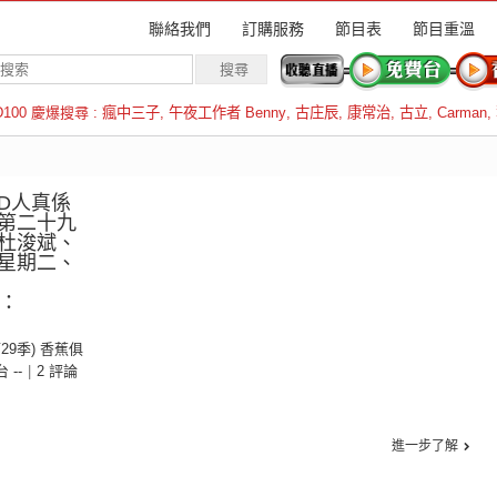
聯絡我們
訂購服務
節目表
節目重溫
D100 慶爆搜尋 :
瘋中三子
,
午夜工作者 Benny
,
古庄辰
,
康常治
,
古立
,
Carman
,
羅倫斯
D人真係
第二十九
杜浚斌、
星期二、
︱
線：
第29季) 香蕉俱
台 --
|
2 評論
進一步了解