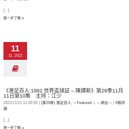
[...]
進一步了解
11
11, 2022
《港足百人:1982 世界盃球証 – 陳譚新》第29季11月
11日第10集 主持：江少
2022/11/11 11:00:50
|
(第29季) 港足百人
,
-- Featured --
,
-- 網台 --
|
0條評
論
[...]
進一步了解