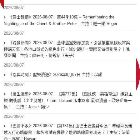
2026/08/07
《爵士鍾情》2026-08-07︱第44季10集 – Remembering the
Nightingale of the Orient & Brother Peter︱主持：鍾一諾 Roger
2026/08/07
《晚餐新聞》2026-08-07｜全球溫室效應加劇，引發嚴重氣候反常與
極端天氣！各地口號式的綠色出行、減少碳排，實際又做得到嗎？｜晚
餐新聞｜主持：陳珏明、劉銳紹（夫子）
2026/08/07
《恩典時刻：聖樂漫遊》2026年8月07日 主持：以諾
2026/08/07
《後生友聚》2026-08-07︱【第272集】《蜘蛛俠：英雄重生》絕對主
觀 觀後感（少少劇透）！Tom Holland 版本以來 最似漫畫、最好睇嘅一
集！｜主持：Jack、諾少
2026/08/07
《巴膠不敗》2026-08-07︱(第151集) 由巴士迷變身車長！年輕車長親
述入行心路歷程｜報名考試有幾難？邊啲路線最考功夫？︱主持：法蘭
西，嘉賓︰Bowan