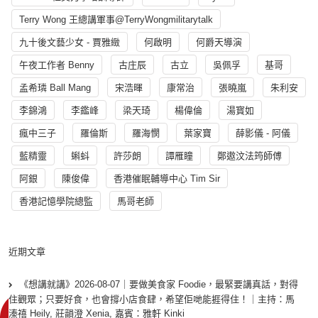
Terry Wong 王總講軍事@TerryWongmilitarytalk
九十後文藝少女 - 賈雅緻
何啟明
何爵天導演
午夜工作者 Benny
古庄辰
古立
吳佩孚
基哥
孟希璘 Ball Mang
宋浩暉
康常治
張曉嵐
朱利安
李錦鴻
李鑑峰
梁天琦
楊偉倫
湯寳如
瘋中三子
羅倫斯
羅海憫
葉家寶
薛影儀 - 阿儀
藍精靈
蝌蚪
許莎朗
譚雁瞳
鄭遨汶法筠師傅
阿銀
陳俊偉
香港催眠輔導中心 Tim Sir
香港記憶學院總監
馬哥老師
近期文章
《想講就講》2026-08-07｜要做美食家 Foodie，最緊要講真話，對得
住觀眾；只要好食，也會撐小店食肆，希望佢哋能捱得住！｜主持：馬
溱禧 Heily, 莊韻澄 Xenia, 嘉賓：雅軒 Kinki