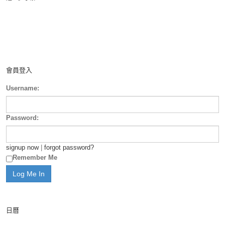
會員登入
Username:
Password:
signup now
|
forgot password?
Remember Me
日曆