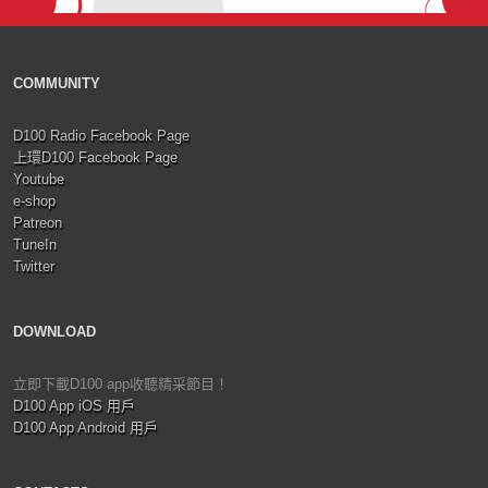
COMMUNITY
D100 Radio Facebook Page
上環D100 Facebook Page
Youtube
e-shop
Patreon
TuneIn
Twitter
DOWNLOAD
立即下載D100 app收聽精采節目！
D100 App iOS 用戶
D100 App Android 用戶