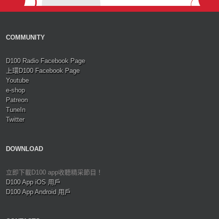
COMMUNITY
D100 Radio Facebook Page
上環D100 Facebook Page
Youtube
e-shop
Patreon
TuneIn
Twitter
DOWNLOAD
立即下載D100 app收聽精采節目！
D100 App iOS 用戶
D100 App Android 用戶