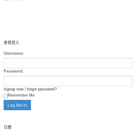
會員登入
Username:
Password:
signup now
|
forgot password?
Remember Me
日曆