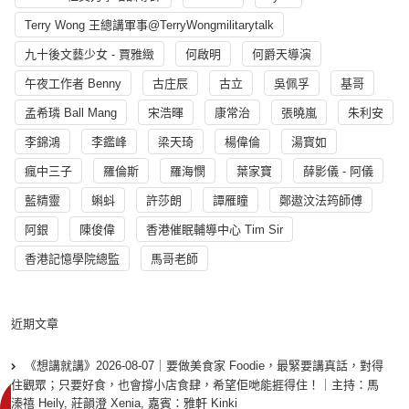
Terry Wong 王總講軍事@TerryWongmilitarytalk
九十後文藝少女 - 賈雅緻
何啟明
何爵天導演
午夜工作者 Benny
古庄辰
古立
吳佩孚
基哥
孟希璘 Ball Mang
宋浩暉
康常治
張曉嵐
朱利安
李錦鴻
李鑑峰
梁天琦
楊偉倫
湯寳如
瘋中三子
羅倫斯
羅海憫
葉家寶
薛影儀 - 阿儀
藍精靈
蝌蚪
許莎朗
譚雁瞳
鄭遨汶法筠師傅
阿銀
陳俊偉
香港催眠輔導中心 Tim Sir
香港記憶學院總監
馬哥老師
近期文章
《想講就講》2026-08-07｜要做美食家 Foodie，最緊要講真話，對得
住觀眾；只要好食，也會撐小店食肆，希望佢哋能捱得住！｜主持：馬
溱禧 Heily, 莊韻澄 Xenia, 嘉賓：雅軒 Kinki