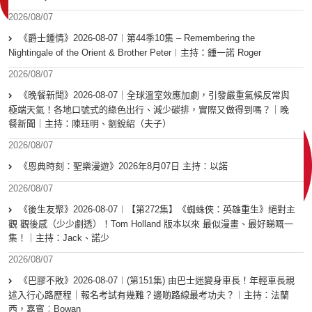
2026/08/07
《爵士鍾情》2026-08-07︱第44季10集 – Remembering the
Nightingale of the Orient & Brother Peter︱主持：鍾一諾 Roger
2026/08/07
《晚餐新聞》2026-08-07｜全球溫室效應加劇，引發嚴重氣候反常與
極端天氣！各地口號式的綠色出行、減少碳排，實際又做得到嗎？｜晚
餐新聞｜主持：陳珏明、劉銳紹（夫子）
2026/08/07
《恩典時刻：聖樂漫遊》2026年8月07日 主持：以諾
2026/08/07
《後生友聚》2026-08-07︱【第272集】《蜘蛛俠：英雄重生》絕對主
觀 觀後感（少少劇透）！Tom Holland 版本以來 最似漫畫、最好睇嘅一
集！｜主持：Jack、諾少
2026/08/07
《巴膠不敗》2026-08-07︱(第151集) 由巴士迷變身車長！年輕車長親
述入行心路歷程｜報名考試有幾難？邊啲路線最考功夫？︱主持：法蘭
西，嘉賓︰Bowan