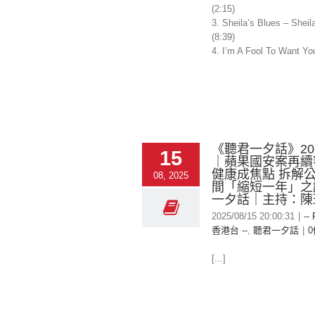
(2:15)
3. Sheila’s Blues – Sheil
(8:39)
4. I’m A Fool To Want You 
《聽君一夕話》2025
15
｜蘋果國安案再續
健康成焦點 拆解
08, 2025
間「縮短一年」之
一夕話｜主持：陳
2025/08/15 20:00:31
|
--
香港台 --
,
聽君一夕話
|
[...]