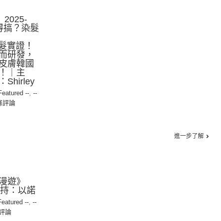
2025-
無得搞？染髮
轉白髮實證！
而研發，
皮膚韓國
！｜主
hirley
 Featured --
,
--
條評論
進一步了解
漫遊》
 主持：以諾
Featured --
,
--
評論