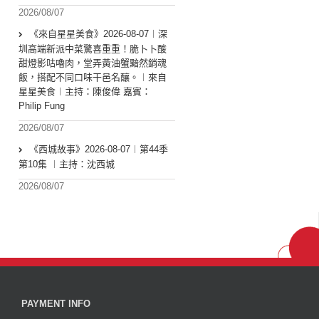
2026/08/07
《來自星星美食》2026-08-07︱深
圳高端新派中菜驚喜重重！脆卜卜酸
甜燈影咕嚕肉，堂弄黃油蟹黯然銷魂
飯，搭配不同口味干邑名釀。︱來自
星星美食︱主持：陳俊偉 嘉賓：
Philip Fung
2026/08/07
《西城故事》2026-08-07︱第44季
第10集 ︱主持：沈西城
2026/08/07
PAYMENT INFO