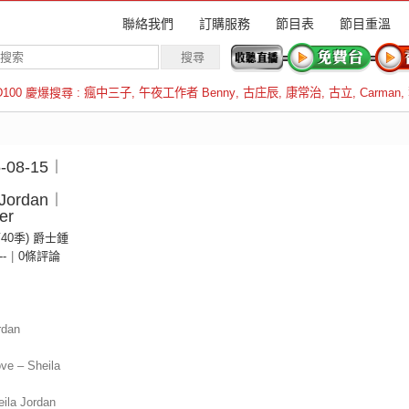
聯絡我們
訂購服務
節目表
節目重溫
D100 慶爆搜尋 :
瘋中三子
,
午夜工作者 Benny
,
古庄辰
,
康常治
,
古立
,
Carman
,
羅倫斯
08-15︱
 Jordan︱
er
第40季) 爵士鍾
--
|
0條評論
rdan
ove – Sheila
ila Jordan