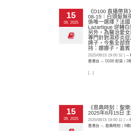
《D100 直播帶貨》
15
08-15︱白頭髮
係唯一選擇？法國
08, 2025
Lazartigue 逆
另外，為醫治愛女
專門針對濕疹炎症
牌子，今集全部齊
持：娜娜子，嘉賓：S
2025/08/15 19:00:32
|
--
香港台 --
,
D100 好貨
|
0
[...]
《恩典時刻：聖樂
15
2025年8月15日
08, 2025
2025/08/15 19:00:11
|
-- 
香港台 --
,
恩典時刻
|
0條