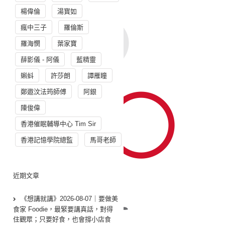
楊偉倫
湯寳如
瘋中三子
羅倫斯
羅海憫
葉家寶
薛影儀 - 阿儀
藍精靈
蝌蚪
許莎朗
譚雁瞳
鄭遨汶法筠師傅
阿銀
陳俊偉
香港催眠輔導中心 Tim Sir
香港記憶學院總監
馬哥老師
近期文章
《想講就講》2026-08-07｜要做美
食家 Foodie，最緊要講真話，對得
住觀眾；只要好食，也會撐小店食