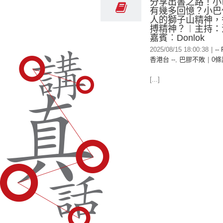
分享出書之路！小
有幾多回憶？小巴
人的獅子山精神，
搏精神？︱主持：
嘉賓︰Donlok
2025/08/15 18:00:38
|
--
香港台 --
,
巴膠不敗
|
0條
[...]