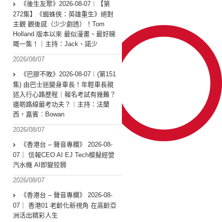
《後生友聚》2026-08-07︱【第
272集】《蜘蛛俠：英雄重生》絕對
主觀 觀後感（少少劇透）！Tom
Holland 版本以來 最似漫畫、最好睇
嘅一集！｜主持：Jack、諾少
2026/08/07
《巴膠不敗》2026-08-07︱(第151
集) 由巴士迷變身車長！年輕車長親
述入行心路歷程｜報名考試有幾難？
邊啲路線最考功夫？︱主持：法蘭
西，嘉賓︰Bowan
2026/08/07
《香港台 – 聲音專欄》 2026-08-
07｜ 信報CEO AI EJ Tech模擬經營
汽水機 AI即變狡猾
2026/08/07
《香港台 – 聲音專欄》 2026-08-
07｜ 香港01 老齡化新視角 在高齡亞
洲活出精彩人生