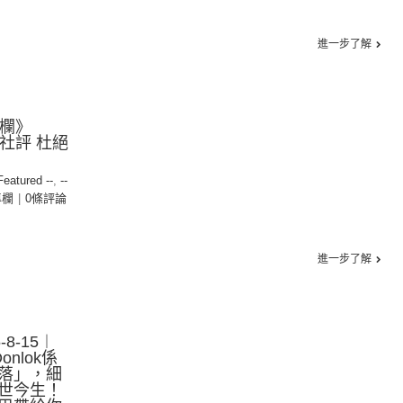
進一步了解
專欄》
明報社評 杜絕
 Featured --
,
--
專欄
|
0條評論
進一步了解
8-15︱
onlok係
落」，細
世今生！