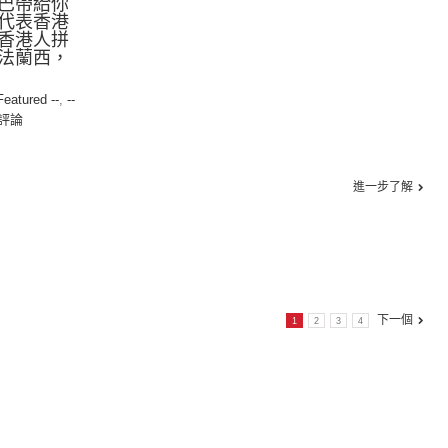
巴帶給你
代表香港
香港人拼
法蘭西，
 Featured --
,
--
評論
進一步了解
下一個
1
2
3
4