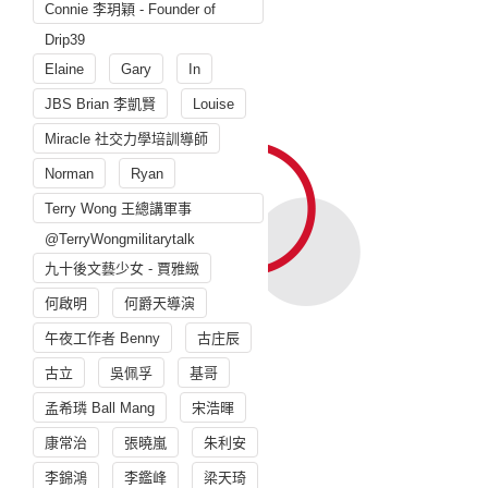
Connie 李玥穎 - Founder of
Drip39
Elaine
Gary
In
JBS Brian 李凱賢
Louise
Miracle 社交力學培訓導師
Norman
Ryan
Terry Wong 王總講軍事
@TerryWongmilitarytalk
九十後文藝少女 - 賈雅緻
何啟明
何爵天導演
午夜工作者 Benny
古庄辰
古立
吳佩孚
基哥
孟希璘 Ball Mang
宋浩暉
康常治
張曉嵐
朱利安
李錦鴻
李鑑峰
梁天琦