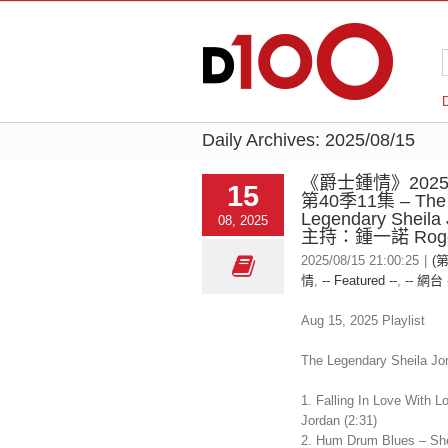
Daily Archives:
2025/08/15
《爵士鍾情》2025-
15
第40季11集 – The
Legendary Sheila
08, 2025
主持：鍾一諾 Rog
2025/08/15 21:00:25
|
(
情
,
-- Featured --
,
-- 網台 
Aug 15, 2025 Playlist
The Legendary Sheila Jo
1. Falling In Love With L
Jordan (2:31)
2. Hum Drum Blues – She