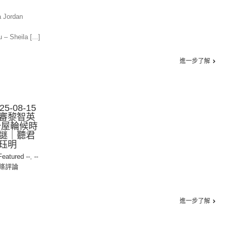
a Jordan
– Sheila [...]
進一步了解
-08-15
審黎智英
公屋輪候時
謎｜聽君
珏明
 Featured --
,
--
0條評論
進一步了解