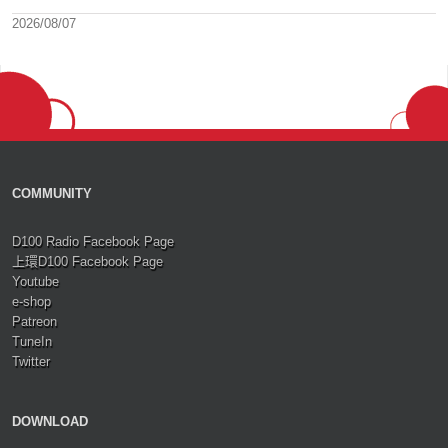
2026/08/07
COMMUNITY
D100 Radio Facebook Page
上環D100 Facebook Page
Youtube
e-shop
Patreon
TuneIn
Twitter
DOWNLOAD