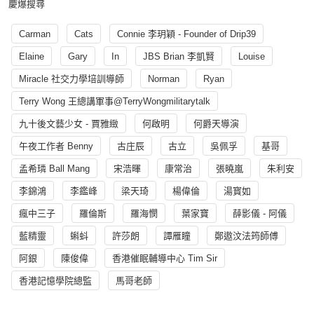
慶爆搜尋
Carman
Cats
Connie 李玥穎 - Founder of Drip39
Elaine
Gary
In
JBS Brian 李凱賢
Louise
Miracle 社交力學培訓導師
Norman
Ryan
Terry Wong 王總講軍事@TerryWongmilitarytalk
九十後文藝少女 - 賈雅緻
何啟明
何爵天導演
午夜工作者 Benny
古庄辰
古立
吳佩孚
基哥
孟希璘 Ball Mang
宋浩暉
康常治
張曉嵐
朱利安
李錦鴻
李鑑峰
梁天琦
楊偉倫
湯寳如
瘋中三子
羅倫斯
羅海憫
葉家寶
薛影儀 - 阿儀
藍精靈
蝌蚪
許莎朗
譚雁瞳
鄭遨汶法筠師傅
阿銀
陳俊偉
香港催眠輔導中心 Tim Sir
香港記憶學院總監
馬哥老師