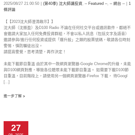
2025/08/27 21:00:50
|
(第40季) 沈大師講投資
,
-- Featured --
,
-- 網台 --
|
1
條評論
【【2023沈大師澄清啟示】】
沈大師（沈振盈）及D100 Radio 不論在任何社交平台或通訊軟件，都絕不
會邀請大家加入任何免費投資群組，不會以私人訊息（包括文字及語音）
邀請參與/進行任何投資或提供「爆升股」之類的股票號碼，敬請各位時刻
警惕，慎防騙徒出沒。
請提高警覺，思考清楚，再作決定！
未能下載節目重溫 由於其中一款網頁瀏覽器-Google Chrome的升級，未能
與D100網頁對應，導致各位聽眾未能下載節目重溫。 如需要下載D100節
目重溫，目前階段上，請使用另一個網頁瀏覽器-Firefox 下載， 待Googl
[...]
進一步了解
27