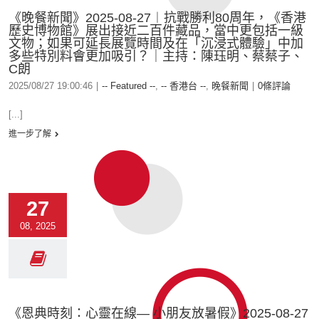
《晚餐新聞》2025-08-27︱抗戰勝利80周年，《香港
歷史博物館》展出接近二百件藏品，當中更包括一級
文物；如果可延長展覽時間及在「沉浸式體驗」中加
多些特別料會更加吸引？｜主持：陳珏明、蔡蔡子、
C朗
2025/08/27 19:00:46
|
-- Featured --
,
-- 香港台 --
,
晚餐新聞
|
0條評論
[...]
進一步了解
27
08, 2025
《恩典時刻：心靈在線— 小朋友放暑假》2025-08-27