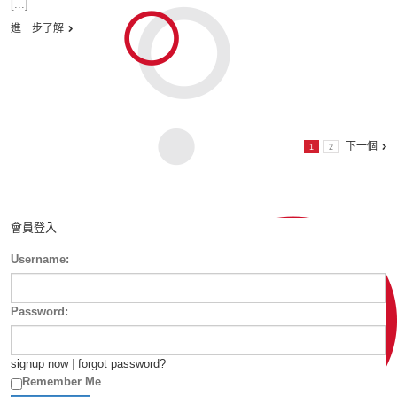
[...]
進一步了解
下一個
1
2
會員登入
Username:
Password:
signup now
|
forgot password?
Remember Me