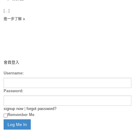
[...]
進一步了解
會員登入
Username:
Password:
signup now
|
forgot password?
Remember Me