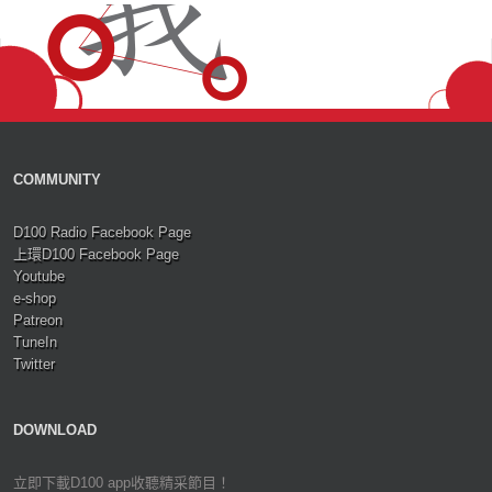
COMMUNITY
D100 Radio Facebook Page
上環D100 Facebook Page
Youtube
e-shop
Patreon
TuneIn
Twitter
DOWNLOAD
立即下載D100 app收聽精采節目！