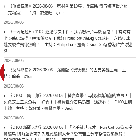
《旅遊玩家》2026-08-06︱第44季第10集：兵庫縣 灘五鄉酒造之旅
（完滿篇）︱主持 : 旅遊鍾 , 小卓
2026/08/06
《一齊足經Ep.110》經過今次事件，我唔想維拉再黎香港！｜有時有
啲野係唔講得，明知係唔啱丨我好Proud of唔係Big 6既球迷｜永遠真球
迷要靚位飛係無嘛！丨主持：Philip Lui、嘉賓：Kidd So@香港維拉球迷
會
2026/08/06
《反斗歷史》2026-08-06︱路蘭版《奧德賽》的古典英雄主義︱主
持：倫爺，周sir
2026/08/06
《D100 上綱上線》2026-08-06｜葵廣直擊！尋找冰糖葫蘆的故事！｜
火炙芝士三文魚卷 ~ 好食！｜禮賢推介芒果奶西，涼透心！｜D100上綱
上線︱主持：黃冠斌、禮賢同學、Jack
2026/08/06
《D100 新聞天地》2026-08-06｜「老千計狀元才」Fun Coffee億元投
資騙局 與時並進可列入現代騙術大全？受害苦主分享整個受騙過程！｜