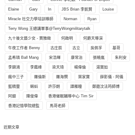
Elaine
Gary
In
JBS Brian 李凱賢
Louise
Miracle 社交力學培訓導師
Norman
Ryan
Terry Wong 王總講軍事@TerryWongmilitarytalk
九十後文藝少女 - 賈雅緻
何啟明
何爵天導演
午夜工作者 Benny
古庄辰
古立
吳佩孚
基哥
孟希璘 Ball Mang
宋浩暉
康常治
張曉嵐
朱利安
李錦鴻
李鑑峰
梁天琦
楊偉倫
湯寳如
瘋中三子
羅倫斯
羅海憫
葉家寶
薛影儀 - 阿儀
藍精靈
蝌蚪
許莎朗
譚雁瞳
鄭遨汶法筠師傅
阿銀
陳俊偉
香港催眠輔導中心 Tim Sir
香港記憶學院總監
馬哥老師
近期文章