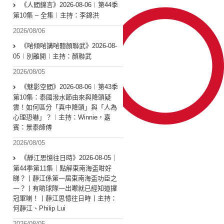
《人間錦言》2026-08-06︱第44季
第10集 – 全集︱主持：李錦洪
2026/08/06
《啱傾啱講啱聽顏聯武》2026-08-
05︱別離開︱主持：顏聯武
2026/08/05
《魅影空間》2026-08-06︱第43季
第10集：泰國潑水節由來與降頭疑
雲！如何區分「真中降頭」與「人為
心理恐嚇」？︱主持：Winnie，嘉
賓：景泰師傅
2026/08/05
《靜江思憶往日時》2026-08-05｜
第44季第11集｜點解東南海盃咁好
睇？丨靜江係第一屆東南海盃功臣之
一？丨有啲球隊一出嚟就已經知道攞
冠軍喇！丨靜江思憶往日時丨主持：
何靜江、Philip Lui
2026/08/05