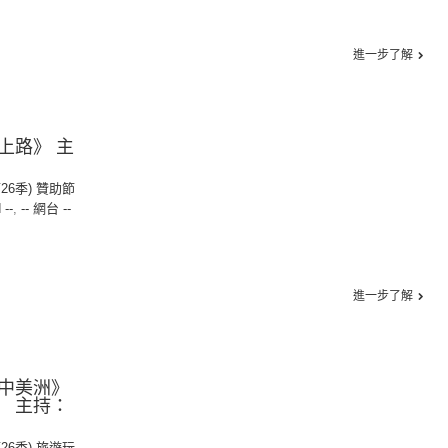
進一步了解
上路》 主
第26季) 贊助節
 --
,
-- 網台 --
進一步了解
中美洲》
 主持：
第26季) 旅遊玩