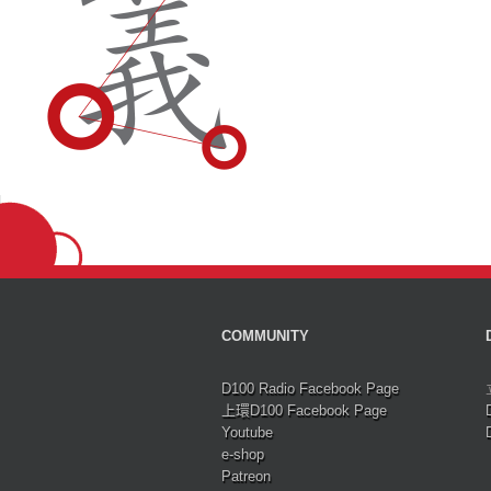
COMMUNITY
D100 Radio Facebook Page
上環D100 Facebook Page
Youtube
e-shop
Patreon