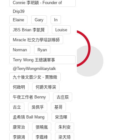
Connie 李玥穎 - Founder of
Drip39
Elaine
Gary
In
JBS Brian 李凱賢
Louise
Miracle 社交力學培訓導師
Norman
Ryan
Terry Wong 王總講軍事
@TerryWongmilitarytalk
九十後文藝少女 - 賈雅緻
何啟明
何爵天導演
午夜工作者 Benny
古庄辰
古立
吳佩孚
基哥
孟希璘 Ball Mang
宋浩暉
康常治
張曉嵐
朱利安
李錦鴻
李鑑峰
梁天琦