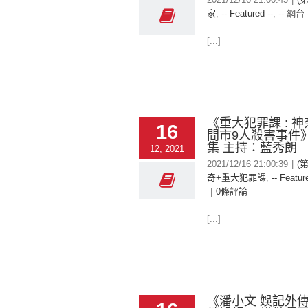
家
,
-- Featured --
,
-- 網台 
[...]
《重大犯罪課 : 
16
間市9人殺害事件》
集 主持：藍秀朗
12, 2021
2021/12/16 21:00:39
|
(
奇+重大犯罪課
,
-- Featur
|
0條評論
[...]
《潘小文 娛記外傳