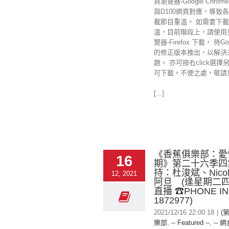
頁瀏覽器-Google Chr
與D100網頁對應，導致
載節目重溫。 如需要下載
溫，目前階段上，請使用
覽器-Firefox 下載， 待Goo
的修正版本推出，以解決
題。 亦可按右click選擇
可下載。不便之處，敬請
[...]
《香蕉俱樂部：愛
16
期》第二十六季四
持：杜浚斌、Nicole
12, 2021
阿旦 (逢星期二四
直播 ☎PHONE IN
1872977)
2021/12/16 22:00:18
|
(
樂部
,
-- Featured --
,
-- 網