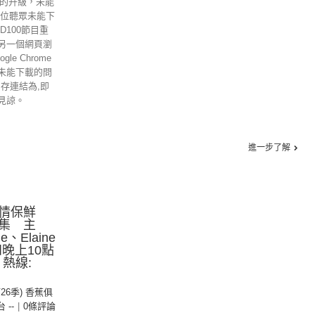
ome的升級，未能
各位聽眾未能下
D100節目重
另一個網頁瀏
gle Chrome
未能下載的問
另存連結為,即
見諒。
進一步了解
情保鮮
集 主
、Elaine
晚上10點
 熱線:
第26季) 香蕉俱
台 --
|
0條評論