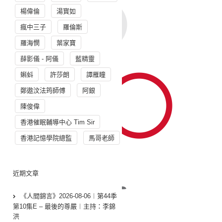
楊偉倫
湯寳如
瘋中三子
羅倫斯
羅海憫
葉家寶
薛影儀 - 阿儀
藍精靈
蝌蚪
許莎朗
譚雁瞳
鄭遨汶法筠師傅
阿銀
陳俊偉
香港催眠輔導中心 Tim Sir
香港記憶學院總監
馬哥老師
近期文章
《人間錦言》2026-08-06︱第44季
第10集E – 最後的尊嚴︱主持：李錦
洪