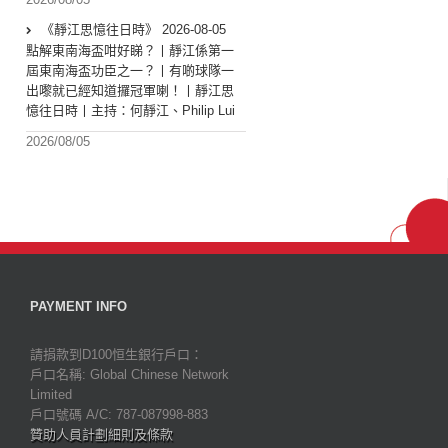
《靜江思憶往日時》 2026-08-05
點解東南海盃咁好睇？丨靜江係第一
屆東南海盃功臣之一？丨有啲球隊一
出嚟就已經知道攞冠軍喇！丨靜江思
憶往日時丨主持：何靜江、Philip Lui
2026/08/05
PAYMENT INFO
請捐款到D100恒生銀行戶口：
戶口名稱: Global Chinese Network
Limited
戶口號碼 A/C: 787-087998-883
贊助人員計劃細則及條款