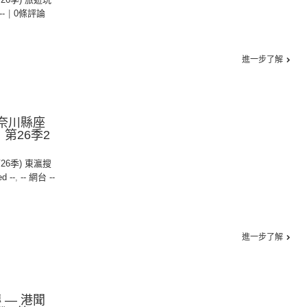
--
|
0條評論
進一步了解
神奈川縣座
第26季2
第26季) 東瀛搜
ed --
,
-- 網台 --
進一步了解
 — 港聞