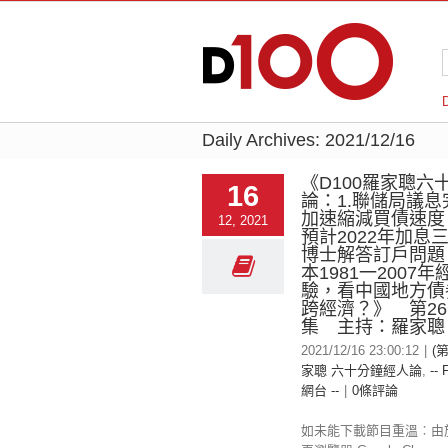
Daily Archives:
2021/12/16
《D100羅家聰六
16
論：1.聯儲局議
加速縮減買債速度
12, 2021
預計2022年加息三
博士解答訂戶問題
本1981一2007
驗，看中國地方債
跨經濟？》 第26
集 主持：羅家聰
2021/12/16 23:00:12
|
(第
家聰 六十分鐘經人論
,
-- 
網台 --
|
0條評論
如未能下載節目重溫︰由