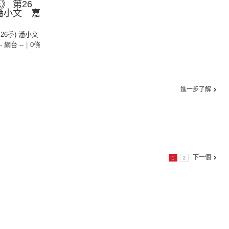
》 第26
潘小文 嘉
第26季) 潘小文
-- 網台 --
|
0條
進一步了解
下一個
1
2