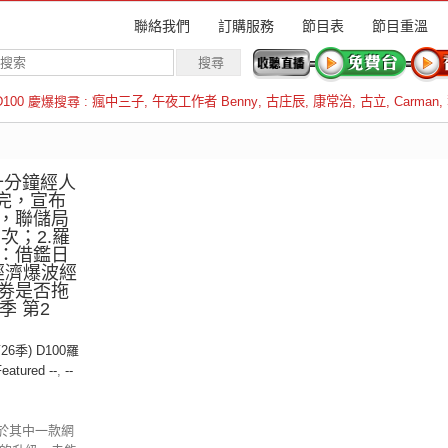
聯絡我們
訂購服務
節目表
節目重溫
D100 慶爆搜尋 :
瘋中三子
,
午夜工作者 Benny
,
古庄辰
,
康常治
,
古立
,
Carman
,
羅倫斯
十分鐘經人
息完，宣布
，聯儲局
次；2.羅
：借鑑日
年經濟爆波經
劵是否拖
季 第2
26季) D100羅
Featured --
,
--
於其中一款網