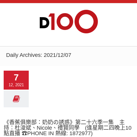
Daily Archives:
2021/12/07
7
12, 2021
《香蕉俱樂部：奶奶の誘惑》第二十六季一集 主
持：杜浚斌、Nicole、禮賢同學 (逢星期二四晚上10
點直播 ☎PHONE IN 熱線: 1872977)