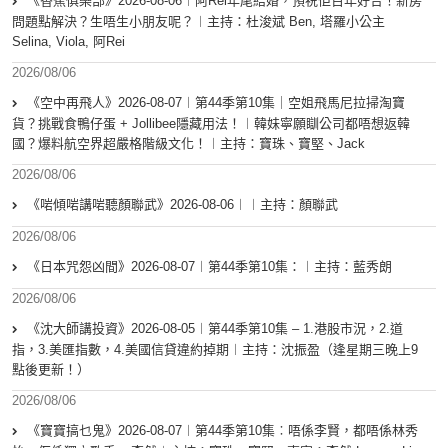
《香蕉俱樂部》2026-08-06︱阿Rei年尾結婚，預祝佢百年好合！新房
問題點解決？生唔生小朋友呢？︱主持：杜浚斌 Ben, 塔羅小公主
Selina, Viola, 阿Rei
2026/08/06
《空中再飛人》2026-08-07︱第44季第10集｜空姐飛馬尼拉掃淘寶
貨？挑戰食鴨仔蛋 + Jollibee隱藏用法！︱韓妹寧願瞓公司都唔想返韓
國？爆料航空界超嚴格階級文化！︱主持：寶珠、寶堅、Jack
2026/08/06
《啱傾啱講啱聽顏聯武》2026-08-06︱︱主持：顏聯武
2026/08/06
《日本咒怨凶間》2026-08-07︱第44季第10集：︱主持：藍秀朗
2026/08/06
《沈大師講投資》2026-08-05︱第44季第10集 – 1.港股市況，2.道
指，3.美匯指數，4.美國信貸違約掉期︱主持：沈振盈（逢星期三晚上9
點後更新！）
2026/08/06
《寶寶搞乜鬼》2026-08-07︱第44季第10集︰唔係李賢，都唔係林秀