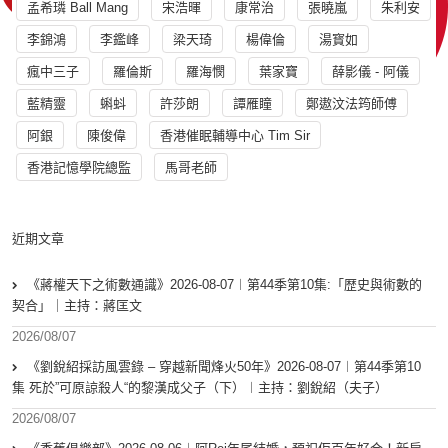
孟希璘 Ball Mang
宋浩暉
康常治
張曉嵐
朱利安
李錦鴻
李鑑峰
梁天琦
楊偉倫
湯寳如
瘋中三子
羅倫斯
羅海憫
葉家寶
薛影儀 - 阿儀
藍精靈
蝌蚪
許莎朗
譚雁瞳
鄭遨汶法筠師傅
阿銀
陳俊偉
香港催眠輔導中心 Tim Sir
香港記憶學院總監
馬哥老師
近期文章
《蔣權天下之術數通識》2026-08-07︱第44季第10集:「歴史與術數的
契合」｜主持：蔣匡文
2026/08/07
《劉銳紹採訪風雲錄 – 穿越新聞烽火50年》2026-08-07︱第44季第10
集 死於”可原諒殺人“的黎漢成父子（下）︱主持：劉銳紹（夫子）
2026/08/07