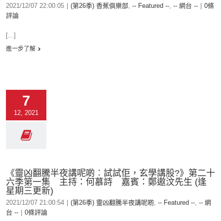
2021/12/07 22:00:05
|
(第26季) 香蕉俱樂部
,
-- Featured --
,
-- 網台 --
|
0條
評論
[...]
進一步了解
7
12, 2021
《靈凶翻騰半夜講呢啲︰試試佢，玄學講股?》第二十
六季第一集 主持：何慕詩 嘉賓：鄭遨汶先生 (逢
星期三更新)
2021/12/07 21:00:54
|
(第26季) 靈凶翻騰半夜講呢啲
,
-- Featured --
,
-- 網
台 --
|
0條評論