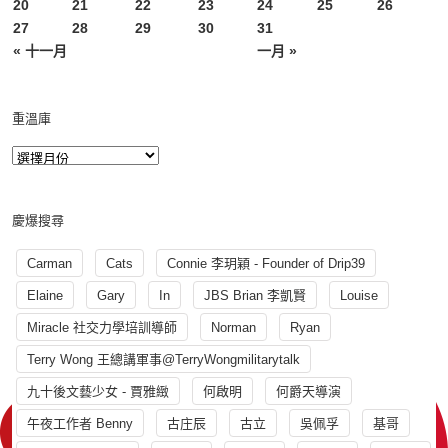
20
21
22
23
24
25
26
27
28
29
30
31
« 十一月
一月 »
重溫庫
慶爆搜尋
Carman
Cats
Connie 李玥穎 - Founder of Drip39
Elaine
Gary
In
JBS Brian 李凱賢
Louise
Miracle 社交力學培訓導師
Norman
Ryan
Terry Wong 王總講軍事@TerryWongmilitarytalk
九十後文藝少女 - 賈雅緻
何啟明
何爵天導演
午夜工作者 Benny
古庄辰
古立
吳佩孚
基哥