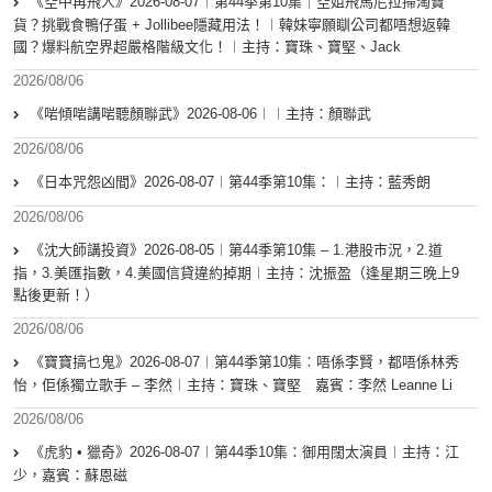
《空中再飛人》2026-08-07︱第44季第10集｜空姐飛馬尼拉掃淘寶
貨？挑戰食鴨仔蛋 + Jollibee隱藏用法！︱韓妹寧願瞓公司都唔想返韓
國？爆料航空界超嚴格階級文化！︱主持：寶珠、寶堅、Jack
2026/08/06
《啱傾啱講啱聽顏聯武》2026-08-06︱︱主持：顏聯武
2026/08/06
《日本咒怨凶間》2026-08-07︱第44季第10集：︱主持：藍秀朗
2026/08/06
《沈大師講投資》2026-08-05︱第44季第10集 – 1.港股市況，2.道
指，3.美匯指數，4.美國信貸違約掉期︱主持：沈振盈（逢星期三晚上9
點後更新！）
2026/08/06
《寶寶搞乜鬼》2026-08-07︱第44季第10集︰唔係李賢，都唔係林秀
怡，佢係獨立歌手 – 李然︱主持：寶珠、寶堅 嘉賓：李然 Leanne Li
2026/08/06
《虎豹 • 獵奇》2026-08-07︱第44季10集：御用闊太演員︱主持：江
少，嘉賓：蘇恩磁