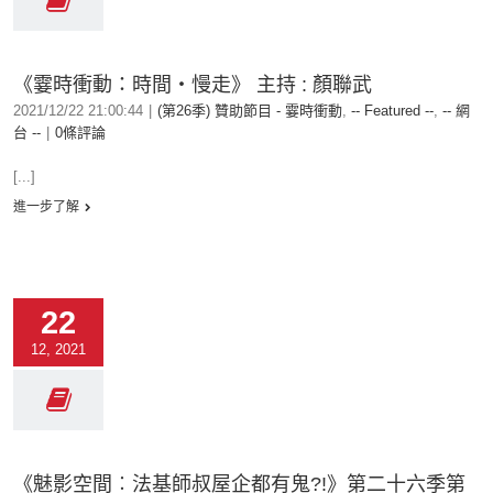
《霎時衝動：時間‧慢走》 主持 : 顏聯武
2021/12/22 21:00:44
|
(第26季) 贊助節目 - 霎時衝動
,
-- Featured --
,
-- 網
台 --
|
0條評論
[...]
進一步了解
22
12, 2021
《魅影空間︰法基師叔屋企都有鬼?!》第二十六季第