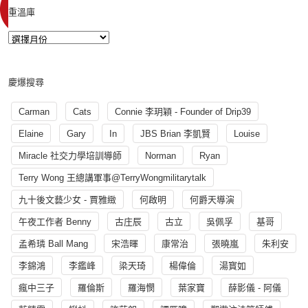
重溫庫
慶爆搜尋
Carman
Cats
Connie 李玥穎 - Founder of Drip39
Elaine
Gary
In
JBS Brian 李凱賢
Louise
Miracle 社交力學培訓導師
Norman
Ryan
Terry Wong 王總講軍事@TerryWongmilitarytalk
九十後文藝少女 - 賈雅緻
何啟明
何爵天導演
午夜工作者 Benny
古庄辰
古立
吳佩孚
基哥
孟希璘 Ball Mang
宋浩暉
康常治
張曉嵐
朱利安
李錦鴻
李鑑峰
梁天琦
楊偉倫
湯寳如
瘋中三子
羅倫斯
羅海憫
葉家寶
薛影儀 - 阿儀