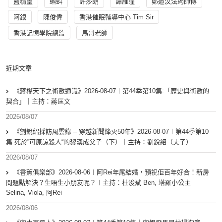
藍精靈
蝌蚪
許莎朗
譚雁瞳
鄭遨汶法筠師傅
阿銀
陳俊偉
香港催眠輔導中心 Tim Sir
香港記憶學院總監
馬哥老師
近期文章
《蔣權天下之術數通識》2026-08-07︱第44季第10集:「歴史與術數的
契合」｜主持：蔣匡文
2026/08/07
《劉銳紹採訪風雲錄 – 穿越新聞烽火50年》2026-08-07︱第44季第10
集 死於”可原諒殺人“的黎漢成父子（下）︱主持：劉銳紹（夫子）
2026/08/07
《香蕉俱樂部》2026-08-06︱阿Rei年尾結婚，預祝佢百年好合！新房
問題點解決？生唔生小朋友呢？︱主持：杜浚斌 Ben, 塔羅小公主
Selina, Viola, 阿Rei
2026/08/06