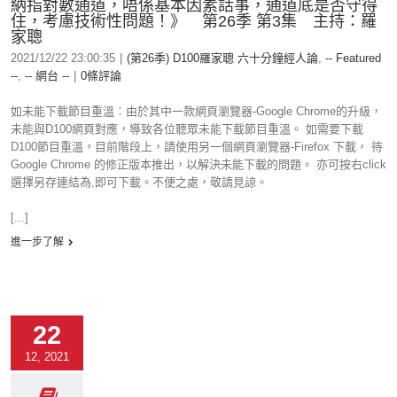
納指對數通道，唔係基本因素話事，通道底是否守得
住，考慮技術性問題！》 第26季 第3集 主持：羅
家聰
2021/12/22 23:00:35
|
(第26季) D100羅家聰 六十分鐘經人論
,
-- Featured
--
,
-- 網台 --
|
0條評論
如未能下載節目重溫︰由於其中一款網頁瀏覽器-Google Chrome的升級，
未能與D100網頁對應，導致各位聽眾未能下載節目重溫。 如需要下載
D100節目重溫，目前階段上，請使用另一個網頁瀏覽器-Firefox 下載， 待
Google Chrome 的修正版本推出，以解決未能下載的問題。 亦可按右click
選擇另存連結為,即可下載。不便之處，敬請見諒。
[...]
進一步了解
22
12, 2021