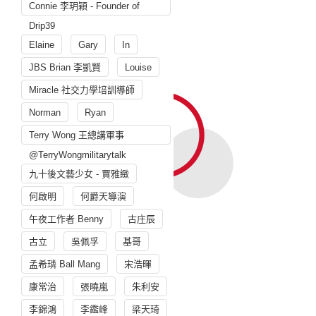
Connie 李玥穎 - Founder of
Drip39
Elaine
Gary
In
JBS Brian 李凱賢
Louise
Miracle 社交力學培訓導師
Norman
Ryan
Terry Wong 王總講軍事
@TerryWongmilitarytalk
九十後文藝少女 - 賈雅緻
何啟明
何爵天導演
午夜工作者 Benny
古庄辰
古立
吳佩孚
基哥
孟希璘 Ball Mang
宋浩暉
康常治
張曉嵐
朱利安
李錦鴻
李鑑峰
梁天琦