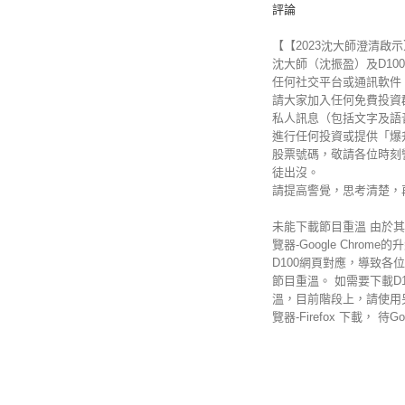
評論
【【2023沈大師澄清啟
沈大師（沈振盈）及D100 
任何社交平台或通訊軟件
請大家加入任何免費投資
私人訊息（包括文字及語
進行任何投資或提供「爆
股票號碼，敬請各位時刻
徒出沒。
請提高警覺，思考清楚，
未能下載節目重溫 由於
覽器-Google Chrome
D100網頁對應，導致各
節目重溫。 如需要下載D1
溫，目前階段上，請使用
覽器-Firefox 下載， 待Googl