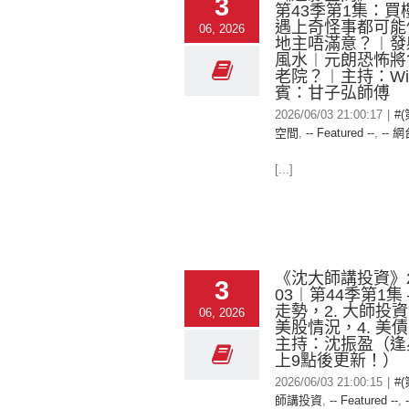
3
第43季第1集：買
遇上奇怪事都可能
06, 2026
地主唔滿意？︱發
風水︱元朗恐怖將
老院？︱主持：Win
賓：甘子弘師傅
2026/06/03 21:00:17
|
#
空間
,
-- Featured --
,
-- 網
[...]
《沈大師講投資》20
3
03︱第44季第1集 –
走勢，2. 大師投資
06, 2026
美股情況，4. 美
主持：沈振盈（逢
上9點後更新！）
2026/06/03 21:00:15
|
#
師講投資
,
-- Featured --
,