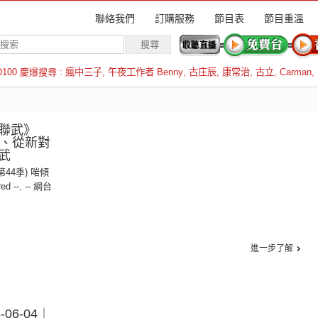
聯絡我們
訂購服務
節目表
節目重溫
D100 慶爆搜尋 :
瘋中三子
,
午夜工作者 Benny
,
古庄辰
,
康常治
,
古立
,
Carman
,
羅倫斯
聯武》
暫停、從新對
武
(第44季) 啱傾
red --
,
-- 網台
進一步了解
06-04︱