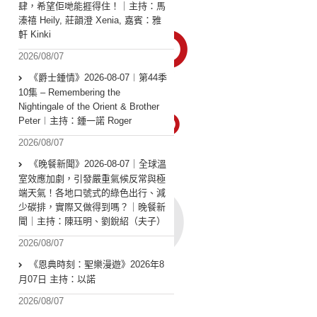
肆，希望佢哋能捱得住！｜主持：馬
溱禧 Heily, 莊韻澄 Xenia, 嘉賓：雅
軒 Kinki
2026/08/07
《爵士鍾情》2026-08-07︱第44季
10集 – Remembering the
Nightingale of the Orient & Brother
Peter︱主持：鍾一諾 Roger
2026/08/07
《晚餐新聞》2026-08-07｜全球溫
室效應加劇，引發嚴重氣候反常與極
端天氣！各地口號式的綠色出行、減
少碳排，實際又做得到嗎？｜晚餐新
聞｜主持：陳珏明、劉銳紹（夫子）
2026/08/07
《恩典時刻：聖樂漫遊》2026年8
月07日 主持：以諾
2026/08/07