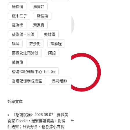
楊偉倫
湯寳如
瘋中三子
羅倫斯
羅海憫
葉家寶
薛影儀 - 阿儀
藍精靈
蝌蚪
許莎朗
譚雁瞳
鄭遨汶法筠師傅
阿銀
陳俊偉
香港催眠輔導中心 Tim Sir
香港記憶學院總監
馬哥老師
近期文章
《想講就講》2026-08-07｜要做美
食家 Foodie，最緊要講真話，對得
住觀眾；只要好食，也會撐小店食