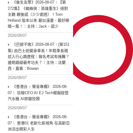
《後生友聚》2026-08-07︱【第
272集】《蜘蛛俠：英雄重生》絕對
主觀 觀後感（少少劇透）！Tom
Holland 版本以來 最似漫畫、最好睇
嘅一集！｜主持：Jack、諾少
2026/08/07
《巴膠不敗》2026-08-07︱(第151
集) 由巴士迷變身車長！年輕車長親
述入行心路歷程｜報名考試有幾難？
邊啲路線最考功夫？︱主持：法蘭
西，嘉賓︰Bowan
2026/08/07
《香港台 – 聲音專欄》 2026-08-
07｜ 信報CEO AI EJ Tech模擬經營
汽水機 AI即變狡猾
2026/08/07
《香港台 – 聲音專欄》 2026-08-
07｜ 香港01 老齡化新視角 在高齡亞
洲活出精彩人生