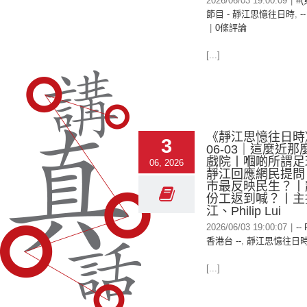
2026/06/03 19:00:09
|
#
節目 - 靜江思憶往日時
,
-
|
0條評論
[...]
《靜江思憶往日時》 
3
06-03｜這麼近
戲院丨嗰啲所謂足球
06, 2026
靜江回應網民提問
市最反映民生？丨
份工返到喊？丨主
江、Philip Lui
2026/06/03 19:00:07
|
--
香港台 --
,
靜江思憶往日
[...]