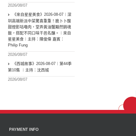
2026/08/07
《來自星星美食》2026-08-07︱深
圳高端新派中菜驚喜重重！脆卜卜酸
甜燈影咕嚕肉，堂弄黃油蟹黯然銷魂
飯，搭配不同口味干邑名釀。︱來自
星星美食︱主持：陳俊偉 嘉賓：
Philip Fung
2026/08/07
《西城故事》2026-08-07︱第44季
第10集 ︱主持：沈西城
2026/08/07
PAYMENT INFO