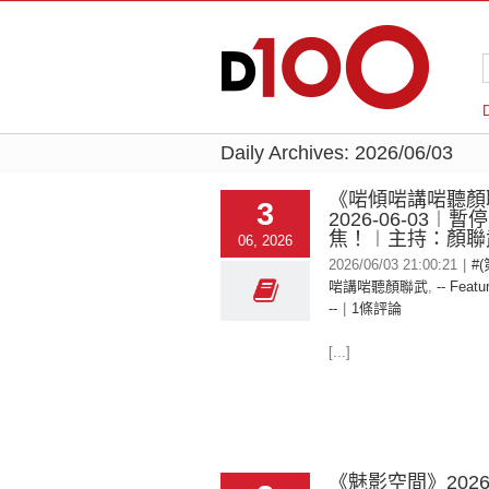
Daily Archives:
2026/06/03
《啱傾啱講啱聽顏
3
2026-06-03︱
焦！︱主持：顏聯
06, 2026
2026/06/03 21:00:21
|
#
啱講啱聽顏聯武
,
-- Featu
--
|
1條評論
[...]
《魅影空間》2026-