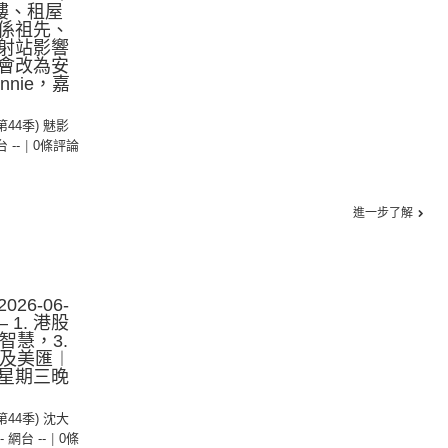
樓、租屋
係祖先、
射站影響
會改為安
nie，嘉
(第44季) 魅影
台 --
|
0條評論
進一步了解
26-06-
 1. 港股
智慧，3.
債及美匯︱
星期三晚
(第44季) 沈大
-- 網台 --
|
0條