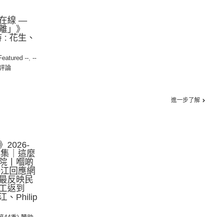
在線 —
離」》
持 : 花生、
 Featured --
,
--
評論
進一步了解
2026-
第4集｜這麼
院丨嗰啲
靜江回應網
最反映民
工返到
Philip