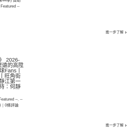
(第44季) 贊助
- Featured --
進一步了解
2026-
那麼遠的高陞
Fans丨
丨旺角街
靜江第一
持：何靜
 Featured --
,
--
時
|
0條評論
進一步了解