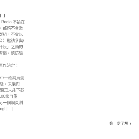
示】】
Radio 不論在
，都絕不會邀
群組，不會以
音）邀請參與/
升股」之類的
警惕，慎防騙
再作決定！
其中一款網頁瀏
的升級，未能與
位聽眾未能下載
00節目重
另一個網頁瀏
 [...]
進一步了解