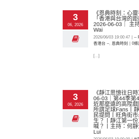
《恩典時刻：心靈
3
「香港與台灣的距
2026-06-03｜ 主
06, 2026
Wai
2026/06/03 19:00:47
|
--
香港台 --
,
恩典時刻
|
0條
[...]
《靜江思憶往日時》
3
06-03｜第44季
近那麼遠的高陞戲
06, 2026
所謂足球Fans丨
民提問丨旺角街市
生？丨靜江第一份
喊？丨主持：何靜江、
Lui