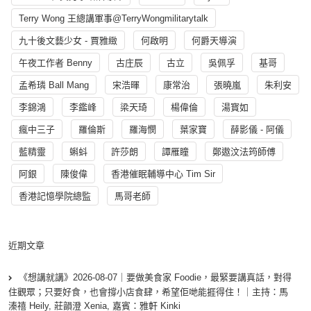
Terry Wong 王總講軍事@TerryWongmilitarytalk
九十後文藝少女 - 賈雅緻
何啟明
何爵天導演
午夜工作者 Benny
古庄辰
古立
吳佩孚
基哥
孟希璘 Ball Mang
宋浩暉
康常治
張曉嵐
朱利安
李錦鴻
李鑑峰
梁天琦
楊偉倫
湯寳如
瘋中三子
羅倫斯
羅海憫
葉家寶
薛影儀 - 阿儀
藍精靈
蝌蚪
許莎朗
譚雁瞳
鄭遨汶法筠師傅
阿銀
陳俊偉
香港催眠輔導中心 Tim Sir
香港記憶學院總監
馬哥老師
近期文章
《想講就講》2026-08-07｜要做美食家 Foodie，最緊要講真話，對得
住觀眾；只要好食，也會撐小店食肆，希望佢哋能捱得住！｜主持：馬
溱禧 Heily, 莊韻澄 Xenia, 嘉賓：雅軒 Kinki