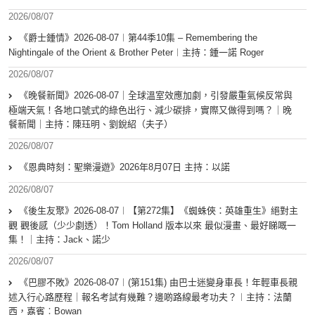
2026/08/07
《爵士鍾情》2026-08-07︱第44季10集 – Remembering the
Nightingale of the Orient & Brother Peter︱主持：鍾一諾 Roger
2026/08/07
《晚餐新聞》2026-08-07｜全球溫室效應加劇，引發嚴重氣候反常與
極端天氣！各地口號式的綠色出行、減少碳排，實際又做得到嗎？｜晚
餐新聞｜主持：陳珏明、劉銳紹（夫子）
2026/08/07
《恩典時刻：聖樂漫遊》2026年8月07日 主持：以諾
2026/08/07
《後生友聚》2026-08-07︱【第272集】《蜘蛛俠：英雄重生》絕對主
觀 觀後感（少少劇透）！Tom Holland 版本以來 最似漫畫、最好睇嘅一
集！｜主持：Jack、諾少
2026/08/07
《巴膠不敗》2026-08-07︱(第151集) 由巴士迷變身車長！年輕車長親
述入行心路歷程｜報名考試有幾難？邊啲路線最考功夫？︱主持：法蘭
西，嘉賓︰Bowan