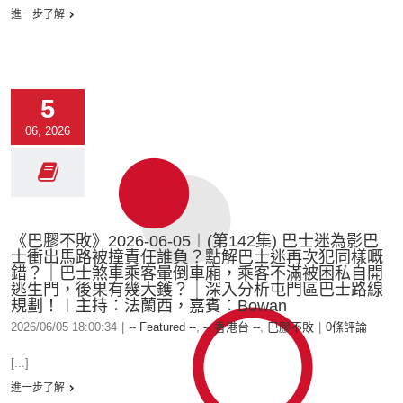
進一步了解
5
06, 2026
《巴膠不敗》2026-06-05︱(第142集) 巴士迷為影巴
士衝出馬路被撞責任誰負？點解巴士迷再次犯同樣嘅
錯？｜巴士煞車乘客暈倒車廂，乘客不滿被困私自開
逃生門，後果有幾大鑊？｜深入分析屯門區巴士路線
規劃！︱主持：法蘭西，嘉賓︰Bowan
2026/06/05 18:00:34
|
-- Featured --
,
-- 香港台 --
,
巴膠不敗
|
0條評論
[...]
進一步了解