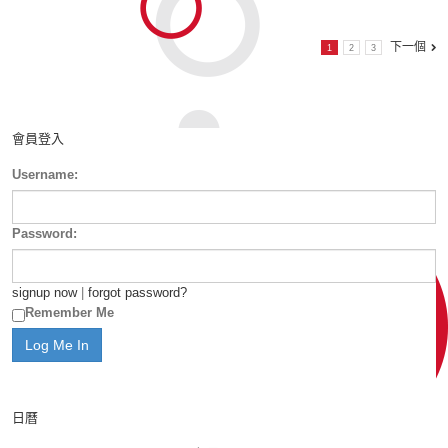
下一個
1
2
3
會員登入
Username:
Password:
signup now
|
forgot password?
Remember Me
日曆