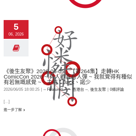
5
06, 2026
《後生友聚》2026-06-05︱【第264集】走轉HK
ComicCon 2026 ~ 有人歡喜有人彈 ~ 我就覺得有種似
有若無嘅感覺 ~｜主持：Jack、諾少
2026/06/05 18:00:25
|
-- Featured --
,
-- 香港台 --
,
後生友聚
|
0條評論
[...]
進一步了解