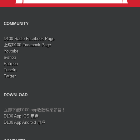
COMMUNITY
D100 Radio Facebook Page
上環D100 Facebook Page
Youtube
e-shop
Patreon
TuneIn
Twitter
DOWNLOAD
立即下載D100 app收聽精采節目！
D100 App iOS 用戶
D100 App Android 用戶