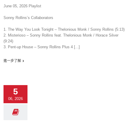
June 05, 2026 Playlist
Sonny Rollins’s Collaborators
1. The Way You Look Tonight – Thelonious Monk / Sonny Rollins (5:13)
2. Misterioso – Sonny Rollins feat. Thelonious Monk / Horace Silver
(9:24)
3. Pent-up House – Sonny Rollins Plus 4 [...]
進一步了解
5
06, 2026