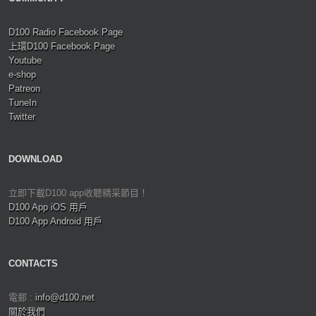
D100 Radio Facebook Page
上環D100 Facebook Page
Youtube
e-shop
Patreon
TuneIn
Twitter
DOWNLOAD
立即下載D100 app收聽精采節目！
D100 App iOS 用戶
D100 App Android 用戶
CONTACTS
電郵 :
info@d100.net
關於我們