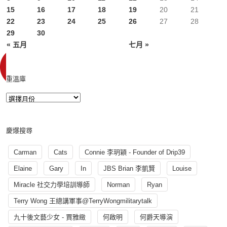
15
16
17
18
19
20
21
22
23
24
25
26
27
28
29
30
« 五月
七月 »
重溫庫
慶爆搜尋
Carman
Cats
Connie 李玥穎 - Founder of Drip39
Elaine
Gary
In
JBS Brian 李凱賢
Louise
Miracle 社交力學培訓導師
Norman
Ryan
Terry Wong 王總講軍事@TerryWongmilitarytalk
九十後文藝少女 - 賈雅緻
何啟明
何爵天導演