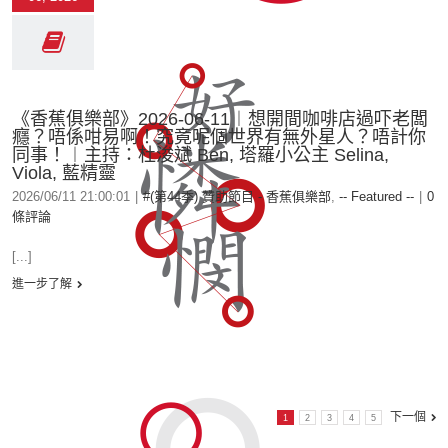
《香蕉俱樂部》2026-06-11︱想開間咖啡店過吓老闆
癮？唔係咁易啊！究竟呢個世界有無外星人？唔計你
同事！︱主持：杜浚斌 Ben, 塔羅小公主 Selina,
Viola, 藍精靈
2026/06/11 21:00:01
|
#(第44季) 贊助節目 - 香蕉俱樂部
,
-- Featured --
|
0
條評論
[...]
進一步了解
下一個
1
2
3
4
5