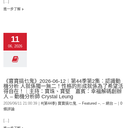
[...]
進一步了解
11
06, 2026
《寶寶搞乜鬼》2026-06-12︱第44季第2集︰認識動
機分析 人就係獨一無二！性格的形成就係為了希望活
得自在！︱主持：寶珠、寶堅 嘉賓：幸福解碼創辦
人 – 動機分析師 Crystal Leung
2026/06/11 21:00:39
|
#(第44季) 寶寶搞乜鬼
,
-- Featured --
,
-- 網台 --
|
0
條評論
[...]