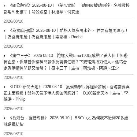
《關公殿堂》2026-08-10︱（第470集）｜聰明反被聰明誤，名牌教授
都用AI出貓？｜關公殿堂｜林旭華、何安達
2026/08/10
《為食麻甩騷》2026-08-10｜酷熱天氣多喝水外， 仲要有埋同理心！
｜為食麻甩騷｜為食麻甩騷｜梁家權、Rachel
2026/08/10
《瘋中三子》 2026-08-10｜陀螺大戰Error193玩成點？黃大仙上邨恐
怖血案，係嘈音係精神問題係房署責任嗎？下碧瑤灣持刀傷人，係巧合
定香港精神問題又爆發？｜瘋中三子｜主持：蔡浩樑、阿通、江少
2026/08/10
《D100 新聞天地》2026-08-10｜氣候衝擊世界經濟發展，香港需要真
正未雨綢繆！酷熱天氣下港人應如何應對？｜D100新聞天地｜主持：李
錦洪、Philip
2026/08/10
《香港台 – 聲音專欄》 2026-08-10｜ BBC中文 為何我不後悔20多歲
就選擇結紮
2026/08/10