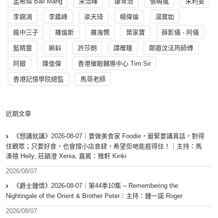
孟希璘 Ball Mang
宋浩暉
康常治
張曉嵐
朱利安
李錦鴻
李鑑峰
梁天琦
楊偉倫
湯寳如
瘋中三子
羅倫斯
羅海憫
葉家寶
薛影儀 - 阿儀
藍精靈
蝌蚪
許莎朗
譚雁瞳
鄭遨汶法筠師傅
阿銀
陳俊偉
香港催眠輔導中心 Tim Sir
香港記憶學院總監
馬哥老師
近期文章
《想講就講》2026-08-07｜要做美食家 Foodie，最緊要講真話，對得
住觀眾；只要好食，也會撐小店食肆，希望佢哋能捱得住！｜主持：馬
溱禧 Heily, 莊韻澄 Xenia, 嘉賓：雅軒 Kinki
2026/08/07
《爵士鍾情》2026-08-07︱第44季10集 – Remembering the
Nightingale of the Orient & Brother Peter︱主持：鍾一諾 Roger
2026/08/07