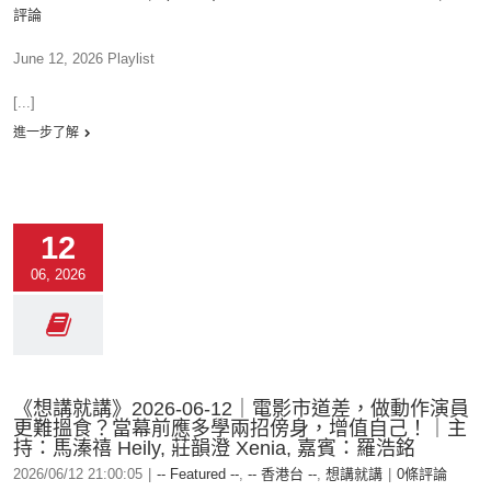
評論
June 12, 2026 Playlist
[...]
進一步了解
12
06, 2026
《想講就講》2026-06-12｜電影市道差，做動作演員
更難搵食？當幕前應多學兩招傍身，增值自己！｜主
持：馬溱禧 Heily, 莊韻澄 Xenia, 嘉賓：羅浩銘
2026/06/12 21:00:05
|
-- Featured --
,
-- 香港台 --
,
想講就講
|
0條評論