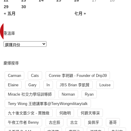
22
23
24
25
26
27
28
29
30
« 五月
七月 »
重溫庫
慶爆搜尋
Carman
Cats
Connie 李玥穎 - Founder of Drip39
Elaine
Gary
In
JBS Brian 李凱賢
Louise
Miracle 社交力學培訓導師
Norman
Ryan
Terry Wong 王總講軍事@TerryWongmilitarytalk
九十後文藝少女 - 賈雅緻
何啟明
何爵天導演
午夜工作者 Benny
古庄辰
古立
吳佩孚
基哥