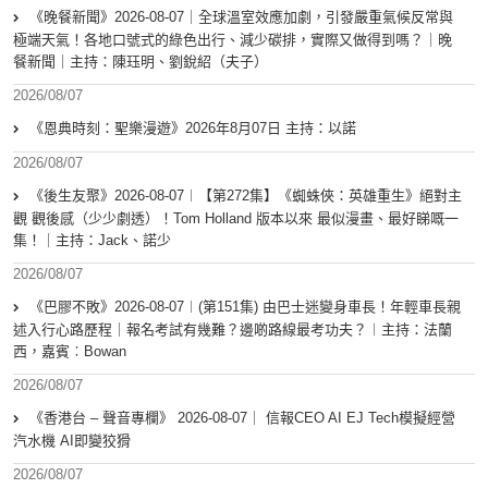
《晚餐新聞》2026-08-07｜全球溫室效應加劇，引發嚴重氣候反常與
極端天氣！各地口號式的綠色出行、減少碳排，實際又做得到嗎？｜晚
餐新聞｜主持：陳珏明、劉銳紹（夫子）
2026/08/07
《恩典時刻：聖樂漫遊》2026年8月07日 主持：以諾
2026/08/07
《後生友聚》2026-08-07︱【第272集】《蜘蛛俠：英雄重生》絕對主
觀 觀後感（少少劇透）！Tom Holland 版本以來 最似漫畫、最好睇嘅一
集！｜主持：Jack、諾少
2026/08/07
《巴膠不敗》2026-08-07︱(第151集) 由巴士迷變身車長！年輕車長親
述入行心路歷程｜報名考試有幾難？邊啲路線最考功夫？︱主持：法蘭
西，嘉賓︰Bowan
2026/08/07
《香港台 – 聲音專欄》 2026-08-07｜ 信報CEO AI EJ Tech模擬經營
汽水機 AI即變狡猾
2026/08/07