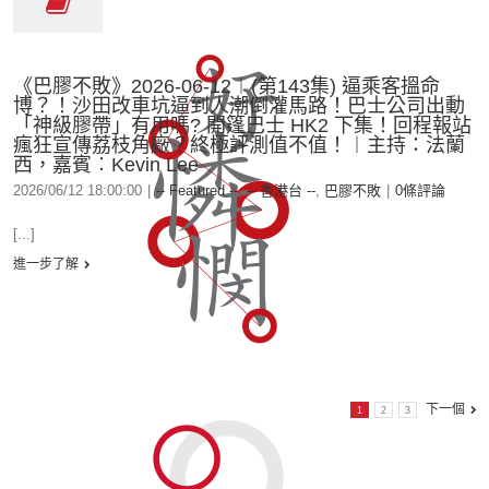
《巴膠不敗》2026-06-12︱(第143集) 逼乘客搵命
博？！沙田改車坑逼到人潮倒灌馬路！巴士公司出動
「神級膠帶」有用嗎? 開篷巴士 HK2 下集！回程報站
瘋狂宣傳荔枝角廠？終極評測值不值！︱主持：法蘭
西，嘉賓︰Kevin Lee
2026/06/12 18:00:00
|
-- Featured --
,
-- 香港台 --
,
巴膠不敗
|
0條評論
[...]
進一步了解
下一個
1
2
3