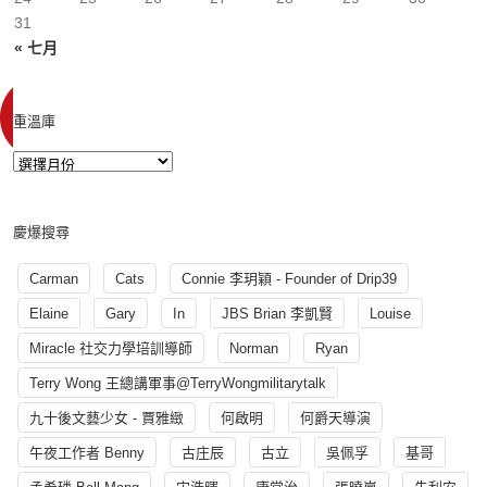
31
« 七月
重溫庫
慶爆搜尋
Carman
Cats
Connie 李玥穎 - Founder of Drip39
Elaine
Gary
In
JBS Brian 李凱賢
Louise
Miracle 社交力學培訓導師
Norman
Ryan
Terry Wong 王總講軍事@TerryWongmilitarytalk
九十後文藝少女 - 賈雅緻
何啟明
何爵天導演
午夜工作者 Benny
古庄辰
古立
吳佩孚
基哥