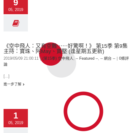
9
05, 2019
《空中飛人：又有空難⋯⋯好驚啊！》 第15季 第9集
主持：寶珠、阿May、寶堅 (逢星期五更新)
2019/05/09 21:00:11
|
(第15季) 空中飛人
,
-- Featured --
,
-- 網台 --
|
0條評
論
[...]
進一步了解
1
05, 2019