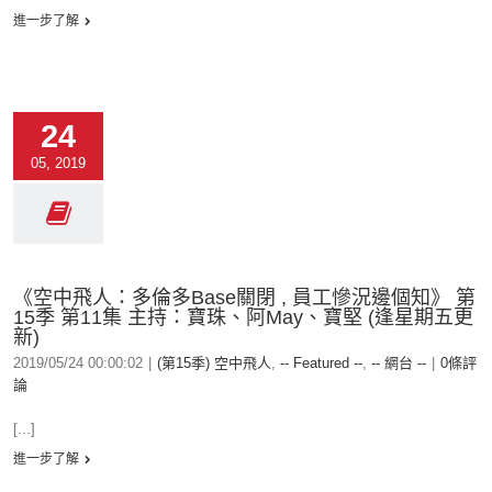
進一步了解
24
05, 2019
《空中飛人：多倫多Base關閉 , 員工慘況邊個知》 第
15季 第11集 主持：寶珠、阿May、寶堅 (逢星期五更
新)
2019/05/24 00:00:02
|
(第15季) 空中飛人
,
-- Featured --
,
-- 網台 --
|
0條評
論
[...]
進一步了解