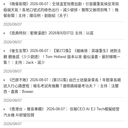
《晚餐新聞》2026-08-07｜全球溫室效應加劇，引發嚴重氣候反常與
極端天氣！各地口號式的綠色出行、減少碳排，實際又做得到嗎？｜晚
餐新聞｜主持：陳珏明、劉銳紹（夫子）
2026/08/07
《恩典時刻：聖樂漫遊》2026年8月07日 主持：以諾
2026/08/07
《後生友聚》2026-08-07︱【第272集】《蜘蛛俠：英雄重生》絕對主
觀 觀後感（少少劇透）！Tom Holland 版本以來 最似漫畫、最好睇嘅一
集！｜主持：Jack、諾少
2026/08/07
《巴膠不敗》2026-08-07︱(第151集) 由巴士迷變身車長！年輕車長親
述入行心路歷程｜報名考試有幾難？邊啲路線最考功夫？︱主持：法蘭
西，嘉賓︰Bowan
2026/08/07
《香港台 – 聲音專欄》 2026-08-07｜ 信報CEO AI EJ Tech模擬經營
汽水機 AI即變狡猾
2026/08/07