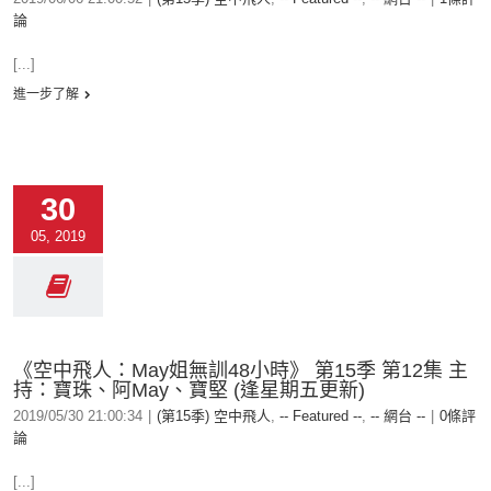
論
[...]
進一步了解
30
05, 2019
《空中飛人：May姐無訓48小時》 第15季 第12集 主
持：寶珠、阿May、寶堅 (逢星期五更新)
2019/05/30 21:00:34
|
(第15季) 空中飛人
,
-- Featured --
,
-- 網台 --
|
0條評
論
[...]