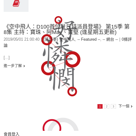
《空中飛人：D100首位駐日特派員登場》 第15季 第
8集 主持：寶珠、阿May、寶堅 (逢星期五更新)
2019/05/01 21:00:40
|
(第15季) 空中飛人
,
-- Featured --
,
-- 網台 --
|
0條評
論
[...]
進一步了解
下一個
1
2
3
會員登入