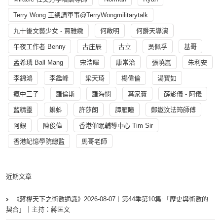
Terry Wong 王總講軍事@TerryWongmilitarytalk
九十後文藝少女 - 賈雅緻
何啟明
何爵天導演
午夜工作者 Benny
古庄辰
古立
吳佩孚
基哥
孟希璘 Ball Mang
宋浩暉
康常治
張曉嵐
朱利安
李錦鴻
李鑑峰
梁天琦
楊偉倫
湯寳如
瘋中三子
羅倫斯
羅海憫
葉家寶
薛影儀 - 阿儀
藍精靈
蝌蚪
許莎朗
譚雁瞳
鄭遨汶法筠師傅
阿銀
陳俊偉
香港催眠輔導中心 Tim Sir
香港記憶學院總監
馬哥老師
近期文章
《蔣權天下之術數通識》2026-08-07︱第44季第10集:「歴史與術數的
契合」｜主持：蔣匡文