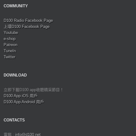
COMMUNITY
D100 Radio Facebook Page
上環D100 Facebook Page
Youtube
e-shop
Patreon
TuneIn
Twitter
DOWNLOAD
立即下載D100 app收聽精采節目！
D100 App iOS 用戶
D100 App Android 用戶
CONTACTS
電郵 :
info@d100.net