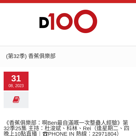
(第32季) 香蕉俱樂部
31
08, 2023
《香蕉俱樂部：啊Ben最自滿嘅一次整蠱人經驗》第
32季25集 主持：杜浚斌、科林、Rei（逢星期二、四
晚上10點直播︱☎PHONE IN 熱線：22971804）