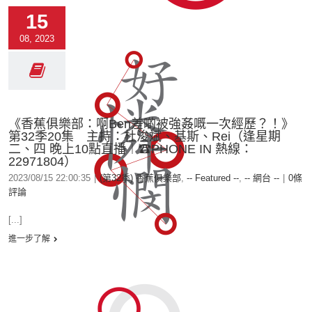
15
08, 2023
《香蕉俱樂部：啊Ben差啲被強姦嘅一次經歷？！》
第32季20集 主持：杜浚斌、基斯、Rei（逢星期
二、四 晚上10點直播︱☎PHONE IN 熱線：
22971804）
2023/08/15 22:00:35
|
(第32季) 香蕉俱樂部
,
-- Featured --
,
-- 網台 --
|
0條
評論
[...]
進一步了解