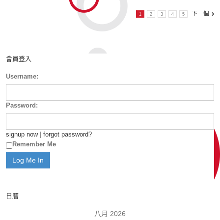
下一個
1
2
3
4
5
會員登入
Username:
Password:
signup now
|
forgot password?
Remember Me
日曆
八月 2026