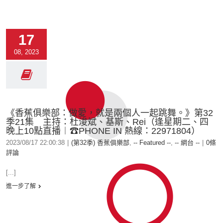
17
08, 2023
《香蕉俱樂部：做愛，就是兩個人一起跳舞。》第32
季21集 主持：杜浚斌、基斯、Rei（逢星期二、四
晚上10點直播︱☎PHONE IN 熱線：22971804）
2023/08/17 22:00:38
|
(第32季) 香蕉俱樂部
,
-- Featured --
,
-- 網台 --
|
0條
評論
[...]
進一步了解