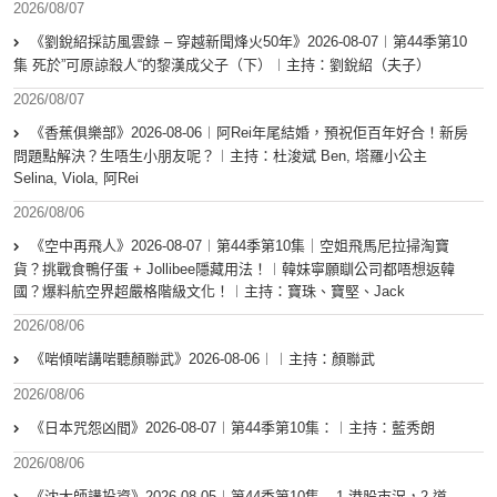
2026/08/07
《劉銳紹採訪風雲錄 – 穿越新聞烽火50年》2026-08-07︱第44季第10
集 死於”可原諒殺人“的黎漢成父子（下）︱主持：劉銳紹（夫子）
2026/08/07
《香蕉俱樂部》2026-08-06︱阿Rei年尾結婚，預祝佢百年好合！新房
問題點解決？生唔生小朋友呢？︱主持：杜浚斌 Ben, 塔羅小公主
Selina, Viola, 阿Rei
2026/08/06
《空中再飛人》2026-08-07︱第44季第10集｜空姐飛馬尼拉掃淘寶
貨？挑戰食鴨仔蛋 + Jollibee隱藏用法！︱韓妹寧願瞓公司都唔想返韓
國？爆料航空界超嚴格階級文化！︱主持：寶珠、寶堅、Jack
2026/08/06
《啱傾啱講啱聽顏聯武》2026-08-06︱︱主持：顏聯武
2026/08/06
《日本咒怨凶間》2026-08-07︱第44季第10集：︱主持：藍秀朗
2026/08/06
《沈大師講投資》2026-08-05︱第44季第10集 – 1.港股市況，2.道