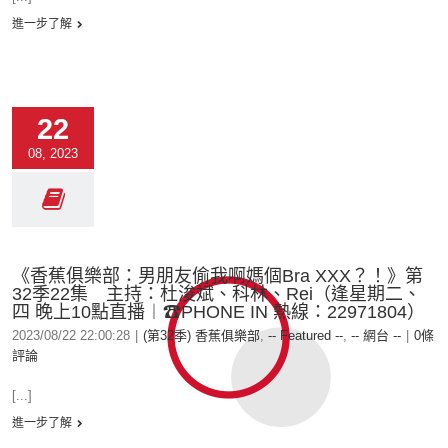
進一步了解
22
08, 2023
《香蕉俱樂部：男朋友偷我啊媽個Bra XXX？！》第
32季22集 主持：杜浚斌、科林、Rei（逢星期二、
四 晚上10點直播︱☎PHONE IN 熱線：22971804）
2023/08/22 22:00:28
|
(第32季) 香蕉俱樂部
,
-- Featured --
,
-- 網台 --
|
0條
評論
[...]
進一步了解