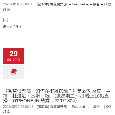
2023/08/31 22:00:05
|
(第32季) 香蕉俱樂部
,
-- Featured --
,
-- 網台 --
|
0條
評論
[...]
進一步了解
29
08, 2023
《香蕉俱樂部：如何在街邊搭訕？》第32季24集 主
持：杜浚斌、基斯、Rei（逢星期二、四 晚上10點直
播︱☎PHONE IN 熱線：22971804）
2023/08/29 22:00:43
|
(第32季) 香蕉俱樂部
,
-- Featured --
,
-- 網台 --
|
0條
評論