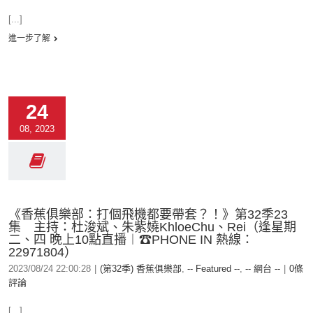
[...]
進一步了解
24
08, 2023
《香蕉俱樂部：打個飛機都要帶套？！》第32季23
集 主持：杜浚斌、朱紫嬈KhloeChu、Rei（逢星期
二、四 晚上10點直播︱☎PHONE IN 熱線：
22971804）
2023/08/24 22:00:28
|
(第32季) 香蕉俱樂部
,
-- Featured --
,
-- 網台 --
|
0條
評論
[...]