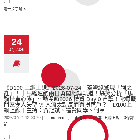
[...]
進一步了解
24
07, 2026
《D100 上綱上線》2026-07-24｜荃灣綫驚現「猴之
亂」！｜馬騮連續兩日勇闖地鐵軌道！爆笑分析「馬
騮搭車心態」~ 動漫節2026 禮賢 Day 0 直擊！陀螺戰
鬥區令人失望 ?! 人流太勁反而有損商戶？｜D100上
綱上線︱主持：黃冠斌、禮賢同學、何亨
2026/07/24 12:00:29
|
-- Featured --
,
-- 香港台 --
,
D100 上綱上線
|
0條評
論
[...]