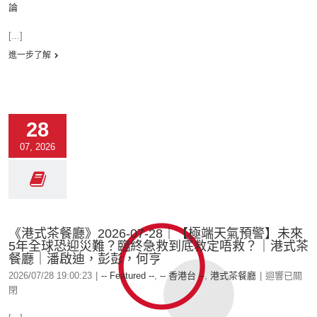
論
[...]
進一步了解
28
07, 2026
《港式茶餐廳》2026-07-28｜【極端天氣預警】未來
5年全球恐迎災難？臨終急救到底救定唔救？｜港式茶
餐廳｜潘啟迪，彭彭，何亨
2026/07/28 19:00:23
|
-- Featured --
,
-- 香港台 --
,
港式茶餐廳
|
迴響已關
閉