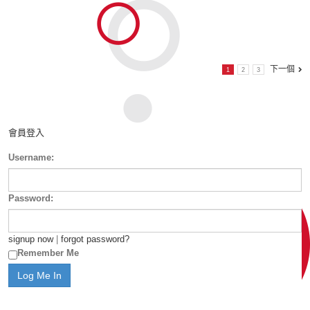
下一個
1
2
3
會員登入
Username:
Password:
signup now
|
forgot password?
Remember Me