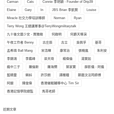
Carman
Cats
Connie 李玥穎 - Founder of Drip39
Elaine
Gary
In
JBS Brian 李凱賢
Louise
Miracle 社交力學培訓導師
Norman
Ryan
Terry Wong 王總講軍事@TerryWongmilitarytalk
九十後文藝少女 - 賈雅緻
何啟明
何爵天導演
午夜工作者 Benny
古庄辰
古立
吳佩孚
基哥
孟希璘 Ball Mang
宋浩暉
康常治
張曉嵐
朱利安
李錦鴻
李鑑峰
梁天琦
楊偉倫
湯寳如
瘋中三子
羅倫斯
羅海憫
葉家寶
薛影儀 - 阿儀
藍精靈
蝌蚪
許莎朗
譚雁瞳
鄭遨汶法筠師傅
阿銀
陳俊偉
香港催眠輔導中心 Tim Sir
香港記憶學院總監
馬哥老師
近期文章