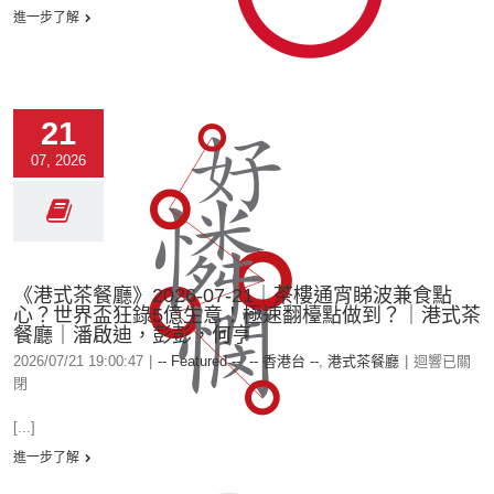
進一步了解
21
07, 2026
《港式茶餐廳》2026-07-21｜茶樓通宵睇波兼食點
心？世界盃狂錄5億生意！極速翻檯點做到？｜港式茶
餐廳｜潘啟迪，彭彭，何亨
2026/07/21 19:00:47
|
-- Featured --
,
-- 香港台 --
,
港式茶餐廳
|
迴響已關
閉
[...]
進一步了解