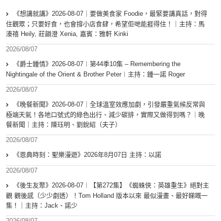
《想講就講》2026-08-07｜要做美食家 Foodie，最緊要講真話，對得
住觀眾；只要好食，也會撐小店食肆，希望佢哋能捱得住！｜主持：馬
溱禧 Heily, 莊韻澄 Xenia, 嘉賓：雅軒 Kinki
2026/08/07
《爵士鍾情》2026-08-07︱第44季10集 – Remembering the
Nightingale of the Orient & Brother Peter︱主持：鍾一諾 Roger
2026/08/07
《晚餐新聞》2026-08-07｜全球溫室效應加劇，引發嚴重氣候反常與
極端天氣！各地口號式的綠色出行、減少碳排，實際又做得到嗎？｜晚
餐新聞｜主持：陳珏明、劉銳紹（夫子）
2026/08/07
《恩典時刻：聖樂漫遊》2026年8月07日 主持：以諾
2026/08/07
《後生友聚》2026-08-07︱【第272集】《蜘蛛俠：英雄重生》絕對主
觀 觀後感（少少劇透）！Tom Holland 版本以來 最似漫畫、最好睇嘅一
集！｜主持：Jack、諾少
2026/08/07