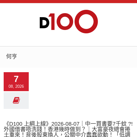
何亨
7
08, 2026
《D100 上綱上線》2026-08-07｜中一買書要7千蚊 ?!
外國借書唔洗錢！香港幾時做到？｜大富豪夜總會捲
土重來！背後股東換人，公關中介蠢蠢欲動！「低調