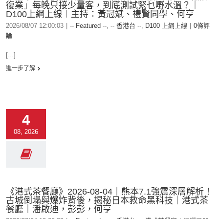
復業」每晚只接少量客，到底測試緊乜嘢水溫？｜
D100上綱上線︱主持：黃冠斌、禮賢同學、何亨
2026/08/07 12:00:03
|
-- Featured --
,
-- 香港台 --
,
D100 上綱上線
|
0條評
論
[...]
進一步了解
4
08, 2026
《港式茶餐廳》2026-08-04｜熊本7.1強震深層解析！
古城倒塌與爆炸背後，揭秘日本救命黑科技｜港式茶
餐廳｜潘啟迪，彭彭，何亨