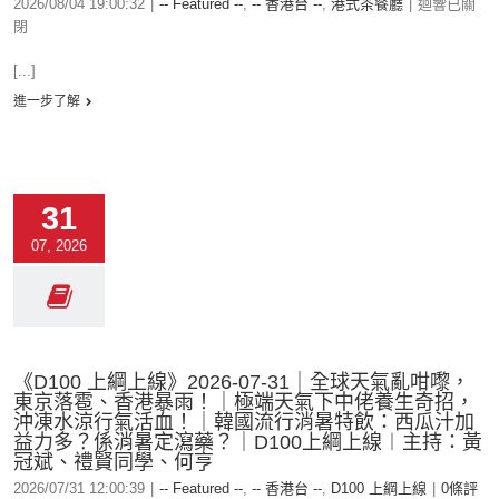
2026/08/04 19:00:32
|
-- Featured --
,
-- 香港台 --
,
港式茶餐廳
|
迴響已關
閉
[...]
進一步了解
31
07, 2026
《D100 上綱上線》2026-07-31｜全球天氣亂咁嚟，
東京落雹、香港暴雨！｜極端天氣下中佬養生奇招，
沖凍水涼行氣活血！｜韓國流行消暑特飲：西瓜汁加
益力多？係消暑定瀉藥？｜D100上綱上線︱主持：黃
冠斌、禮賢同學、何亨
2026/07/31 12:00:39
|
-- Featured --
,
-- 香港台 --
,
D100 上綱上線
|
0條評