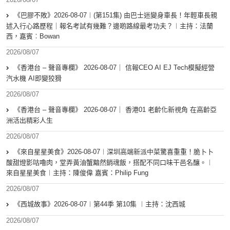
《巴膠不敗》2026-08-07︱(第151集) 由巴士迷變身車長！年輕車長親
述入行心路歷程｜報名考試有幾難？邊啲路線最考功夫？︱主持：法蘭
西，嘉賓︰Bowan
2026/08/07
《香港台 – 聲音專欄》 2026-08-07｜ 信報CEO AI EJ Tech模擬經營
汽水機 AI即變狡猾
2026/08/07
《香港台 – 聲音專欄》 2026-08-07｜ 香港01 老齡化新視角 在高齡亞
洲活出精彩人生
2026/08/07
《來自星星美食》2026-08-07︱深圳高端新派中菜驚喜重重！脆卜卜
酸甜燈影咕嚕肉，堂弄黃油蟹黯然銷魂飯，搭配不同口味干邑名釀。︱
來自星星美食︱主持：陳俊偉 嘉賓：Philip Fung
2026/08/07
《西城故事》2026-08-07︱第44季 第10集 ︱主持：沈西城
2026/08/07