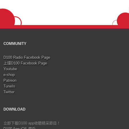
COMMUNITY
D100 Radio Facebook Page
上環D100 Facebook Page
Youtube
e-shop
Patreon
TuneIn
Twitter
DOWNLOAD
立即下載D100 app收聽精采節目！
D100 App iOS 用戶