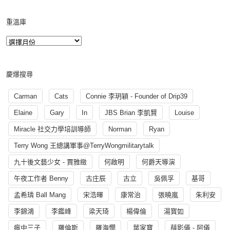
重溫庫
慶爆搜尋
Carman
Cats
Connie 李玥穎 - Founder of Drip39
Elaine
Gary
In
JBS Brian 李凱賢
Louise
Miracle 社交力學培訓導師
Norman
Ryan
Terry Wong 王總講軍事@TerryWongmilitarytalk
九十後文藝少女 - 賈雅緻
何啟明
何爵天導演
午夜工作者 Benny
古庄辰
古立
吳佩孚
基哥
孟希璘 Ball Mang
宋浩暉
康常治
張曉嵐
朱利安
李錦鴻
李鑑峰
梁天琦
楊偉倫
湯寳如
瘋中三子
羅倫斯
羅海憫
葉家寶
薛影儀 - 阿儀