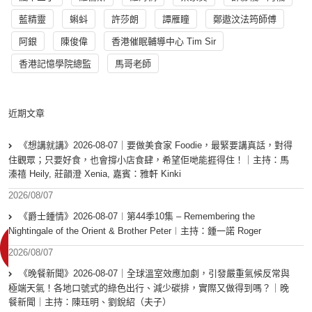
藍精靈
蝌蚪
許莎朗
譚雁瞳
鄭遨汶法筠師傅
阿銀
陳俊偉
香港催眠輔導中心 Tim Sir
香港記憶學院總監
馬哥老師
近期文章
《想講就講》2026-08-07｜要做美食家 Foodie，最緊要講真話，對得
住觀眾；只要好食，也會撐小店食肆，希望佢哋能捱得住！｜主持：馬
溱禧 Heily, 莊韻澄 Xenia, 嘉賓：雅軒 Kinki
2026/08/07
《爵士鍾情》2026-08-07︱第44季10集 – Remembering the
Nightingale of the Orient & Brother Peter︱主持：鍾一諾 Roger
2026/08/07
《晚餐新聞》2026-08-07｜全球溫室效應加劇，引發嚴重氣候反常與
極端天氣！各地口號式的綠色出行、減少碳排，實際又做得到嗎？｜晚
餐新聞｜主持：陳珏明、劉銳紹（夫子）