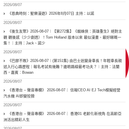
2026/08/07
《恩典時刻：聖樂漫遊》2026年8月07日 主持：以諾
2026/08/07
《後生友聚》2026-08-07︱【第272集】《蜘蛛俠：英雄重生》絕對主
觀 觀後感（少少劇透）！Tom Holland 版本以來 最似漫畫、最好睇嘅一
集！｜主持：Jack、諾少
2026/08/07
《巴膠不敗》2026-08-07︱(第151集) 由巴士迷變身車長！年輕車長親
述入行心路歷程｜報名考試有幾難？邊啲路線最考功夫？︱主持：法蘭
西，嘉賓︰Bowan
2026/08/07
《香港台 – 聲音專欄》 2026-08-07｜ 信報CEO AI EJ Tech模擬經營
汽水機 AI即變狡猾
2026/08/07
《香港台 – 聲音專欄》 2026-08-07｜ 香港01 老齡化新視角 在高齡亞
洲活出精彩人生
2026/08/07