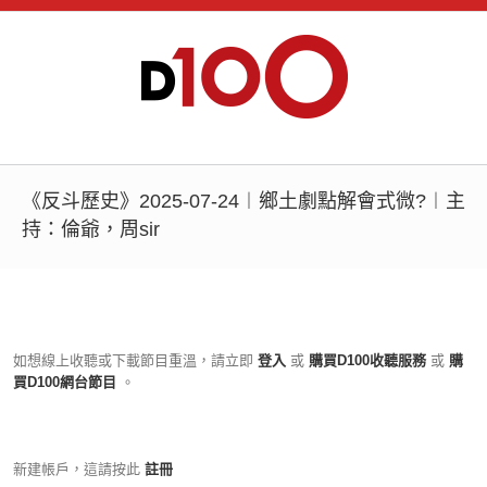
《反斗歷史》2025-07-24︱鄉土劇點解會式微?︱主
持：倫爺，周sir
如想線上收聽或下載節目重溫，請立即
登入
或
購買D100收聽服務
或
購
買D100網台節目
。
新建帳戶，這請按此
註冊