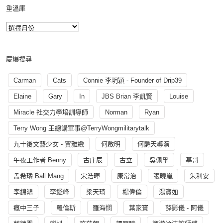
重溫庫
慶爆搜尋
Carman
Cats
Connie 李玥穎 - Founder of Drip39
Elaine
Gary
In
JBS Brian 李凱賢
Louise
Miracle 社交力學培訓導師
Norman
Ryan
Terry Wong 王總講軍事@TerryWongmilitarytalk
九十後文藝少女 - 賈雅緻
何啟明
何爵天導演
午夜工作者 Benny
古庄辰
古立
吳佩孚
基哥
孟希璘 Ball Mang
宋浩暉
康常治
張曉嵐
朱利安
李錦鴻
李鑑峰
梁天琦
楊偉倫
湯寳如
瘋中三子
羅倫斯
羅海憫
葉家寶
薛影儀 - 阿儀