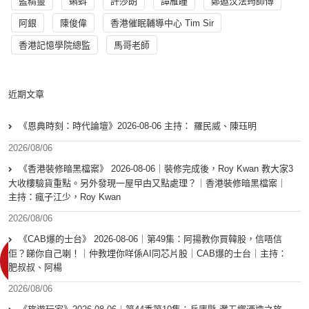
藍精靈
蝌蚪
許莎朗
譚雁瞳
鄭遨汶法筠師傅
阿銀
陳俊偉
香港催眠輔導中心 Tim Sir
香港記憶學院總監
馬哥老師
近期文章
《恩典時刻：時代論壇》2026-08-06 主持： 羅民威、陳珏明
2026/08/06
《香港裝修暗黑檔案》 2026-08-06｜裝修完成後，Roy Kwan 教大家3
大收樓驗貨重點。另外發現一屋曱甴又點處理？｜香港裝修暗黑檔案｜
主持：瘋子江少，Roy Kwan
2026/08/06
《CAB爆的士台》 2026-08-06｜第49集：阿揚教你買韓股，信唔信
佢？睇你自己喇！｜仲教埋你咩係AI同芯片股｜CAB爆的士台｜主持：
肥叔叔、阿楊
2026/08/06