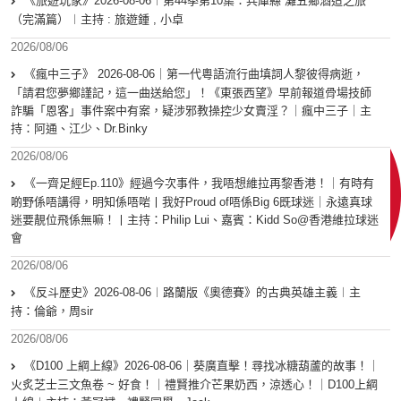
《旅遊玩家》2026-08-06︱第44季第10集：兵庫縣 灘五鄉酒造之旅
（完滿篇）︱主持 : 旅遊鍾 , 小卓
2026/08/06
《瘋中三子》 2026-08-06｜第一代粵語流行曲填詞人黎彼得病逝，
「請君您夢鄉謹記，這一曲送給您」！《東張西望》早前報道骨場技師
詐騙「恩客」事件案中有案，疑涉邪教操控少女賣淫？｜瘋中三子｜主
持：阿通、江少、Dr.Binky
2026/08/06
《一齊足經Ep.110》經過今次事件，我唔想維拉再黎香港！｜有時有
啲野係唔講得，明知係唔啱丨我好Proud of唔係Big 6既球迷｜永遠真球
迷要靚位飛係無嘛！丨主持：Philip Lui、嘉賓：Kidd So@香港維拉球迷
會
2026/08/06
《反斗歷史》2026-08-06︱路蘭版《奧德賽》的古典英雄主義︱主
持：倫爺，周sir
2026/08/06
《D100 上綱上線》2026-08-06｜葵廣直擊！尋找冰糖葫蘆的故事！｜
火炙芝士三文魚卷 ~ 好食！｜禮賢推介芒果奶西，涼透心！｜D100上綱