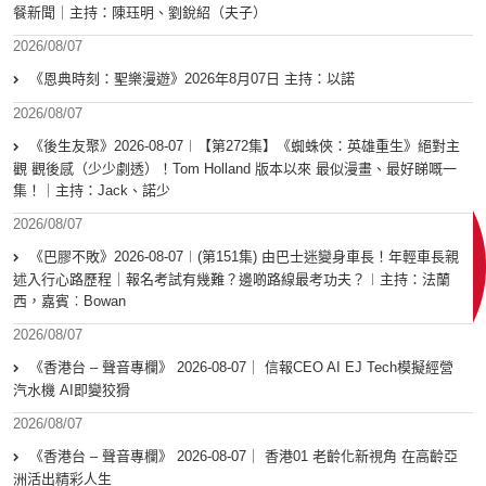
餐新聞｜主持：陳珏明、劉銳紹（夫子）
2026/08/07
《恩典時刻：聖樂漫遊》2026年8月07日 主持：以諾
2026/08/07
《後生友聚》2026-08-07︱【第272集】《蜘蛛俠：英雄重生》絕對主
觀 觀後感（少少劇透）！Tom Holland 版本以來 最似漫畫、最好睇嘅一
集！｜主持：Jack、諾少
2026/08/07
《巴膠不敗》2026-08-07︱(第151集) 由巴士迷變身車長！年輕車長親
述入行心路歷程｜報名考試有幾難？邊啲路線最考功夫？︱主持：法蘭
西，嘉賓︰Bowan
2026/08/07
《香港台 – 聲音專欄》 2026-08-07｜ 信報CEO AI EJ Tech模擬經營
汽水機 AI即變狡猾
2026/08/07
《香港台 – 聲音專欄》 2026-08-07｜ 香港01 老齡化新視角 在高齡亞
洲活出精彩人生