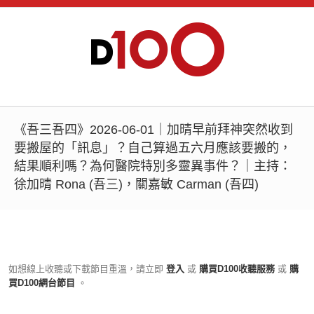
《吾三吾四》2026-06-01｜加晴早前拜神突然收到
要搬屋的「訊息」？自己算過五六月應該要搬的，
結果順利嗎？為何醫院特別多靈異事件？｜主持：
徐加晴 Rona (吾三)，關嘉敏 Carman (吾四)
如想線上收聽或下載節目重溫，請立即
登入
或
購買D100收聽服務
或
購
買D100網台節目
。