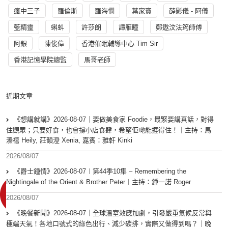
瘋中三子
羅倫斯
羅海憫
葉家寶
薛影儀 - 阿儀
藍精靈
蝌蚪
許莎朗
譚雁瞳
鄭遨汶法筠師傅
阿銀
陳俊偉
香港催眠輔導中心 Tim Sir
香港記憶學院總監
馬哥老師
近期文章
《想講就講》2026-08-07｜要做美食家 Foodie，最緊要講真話，對得
住觀眾；只要好食，也會撐小店食肆，希望佢哋能捱得住！｜主持：馬
溱禧 Heily, 莊韻澄 Xenia, 嘉賓：雅軒 Kinki
2026/08/07
《爵士鍾情》2026-08-07︱第44季10集 – Remembering the
Nightingale of the Orient & Brother Peter︱主持：鍾一諾 Roger
2026/08/07
《晚餐新聞》2026-08-07｜全球溫室效應加劇，引發嚴重氣候反常與
極端天氣！各地口號式的綠色出行、減少碳排，實際又做得到嗎？｜晚