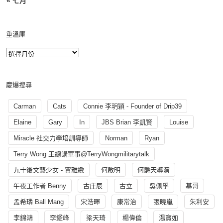
« 七月
重溫庫
慶爆搜尋
Carman
Cats
Connie 李玥穎 - Founder of Drip39
Elaine
Gary
In
JBS Brian 李凱賢
Louise
Miracle 社交力學培訓導師
Norman
Ryan
Terry Wong 王總講軍事@TerryWongmilitarytalk
九十後文藝少女 - 賈雅緻
何啟明
何爵天導演
午夜工作者 Benny
古庄辰
古立
吳佩孚
基哥
孟希璘 Ball Mang
宋浩暉
康常治
張曉嵐
朱利安
李錦鴻
李鑑峰
梁天琦
楊偉倫
湯寳如