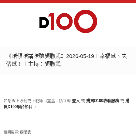
《啱傾啱講啱聽顏聯武》2026-05-19︱幸福感、失
落感！︱主持：顏聯武
如想線上收聽或下載節目重溫，請立即
登入
或
購買D100收聽服務
或
購
買D100網台節目
。
相關搜尋:
顏聯武