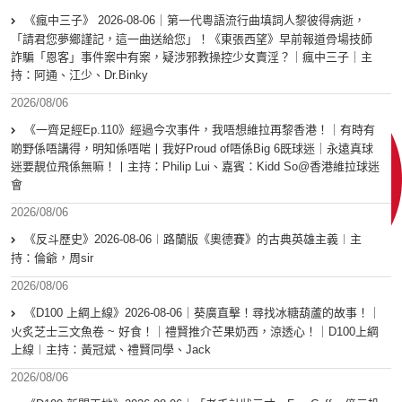
《瘋中三子》 2026-08-06｜第一代粵語流行曲填詞人黎彼得病逝，
「請君您夢鄉謹記，這一曲送給您」！《東張西望》早前報道骨場技師
詐騙「恩客」事件案中有案，疑涉邪教操控少女賣淫？｜瘋中三子｜主
持：阿通、江少、Dr.Binky
2026/08/06
《一齊足經Ep.110》經過今次事件，我唔想維拉再黎香港！｜有時有
啲野係唔講得，明知係唔啱丨我好Proud of唔係Big 6既球迷｜永遠真球
迷要靚位飛係無嘛！丨主持：Philip Lui、嘉賓：Kidd So@香港維拉球迷
會
2026/08/06
《反斗歷史》2026-08-06︱路蘭版《奧德賽》的古典英雄主義︱主
持：倫爺，周sir
2026/08/06
《D100 上綱上線》2026-08-06｜葵廣直擊！尋找冰糖葫蘆的故事！｜
火炙芝士三文魚卷 ~ 好食！｜禮賢推介芒果奶西，涼透心！｜D100上綱
上線︱主持：黃冠斌、禮賢同學、Jack
2026/08/06