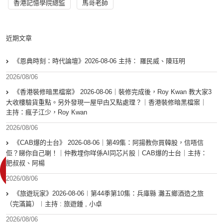
香港記憶學院總監
馬哥老師
近期文章
《恩典時刻：時代論壇》2026-08-06 主持： 羅民威、陳珏明
2026/08/06
《香港裝修暗黑檔案》 2026-08-06｜裝修完成後，Roy Kwan 教大家3
大收樓驗貨重點。另外發現一屋曱甴又點處理？｜香港裝修暗黑檔案｜
主持：瘋子江少，Roy Kwan
2026/08/06
《CAB爆的士台》 2026-08-06｜第49集：阿揚教你買韓股，信唔信
佢？睇你自己喇！｜仲教埋你咩係AI同芯片股｜CAB爆的士台｜主持：
肥叔叔、阿楊
2026/08/06
《旅遊玩家》2026-08-06︱第44季第10集：兵庫縣 灘五鄉酒造之旅
（完滿篇）︱主持 : 旅遊鍾 , 小卓
2026/08/06