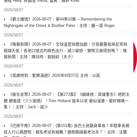
溱禧 Heily, 莊韻澄 Xenia, 嘉賓：雅軒 Kinki
2026/08/07
《爵士鍾情》2026-08-07︱第44季10集 – Remembering the
Nightingale of the Orient & Brother Peter︱主持：鍾一諾 Roger
2026/08/07
《晚餐新聞》2026-08-07｜全球溫室效應加劇，引發嚴重氣候反常與
極端天氣！各地口號式的綠色出行、減少碳排，實際又做得到嗎？｜晚
餐新聞｜主持：陳珏明、劉銳紹（夫子）
2026/08/07
《恩典時刻：聖樂漫遊》2026年8月07日 主持：以諾
2026/08/07
《後生友聚》2026-08-07︱【第272集】《蜘蛛俠：英雄重生》絕對主
觀 觀後感（少少劇透）！Tom Holland 版本以來 最似漫畫、最好睇嘅一
集！｜主持：Jack、諾少
2026/08/07
《巴膠不敗》2026-08-07︱(第151集) 由巴士迷變身車長！年輕車長親
述入行心路歷程｜報名考試有幾難？邊啲路線最考功夫？︱主持：法蘭