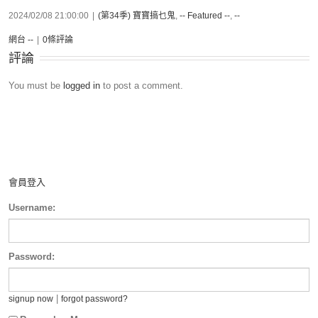
2024/02/08 21:00:00
|
(第34季) 寶寶搞乜鬼
,
-- Featured --
,
--
網台 --
|
0條評論
評論
You must be
logged in
to post a comment.
會員登入
Username:
Password:
|
signup now
forgot password?