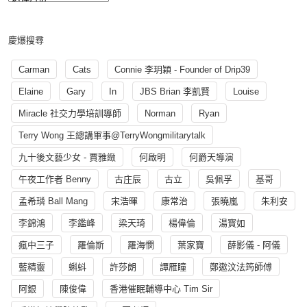
慶爆搜尋
Carman
Cats
Connie 李玥穎 - Founder of Drip39
Elaine
Gary
In
JBS Brian 李凱賢
Louise
Miracle 社交力學培訓導師
Norman
Ryan
Terry Wong 王總講軍事@TerryWongmilitarytalk
九十後文藝少女 - 賈雅緻
何啟明
何爵天導演
午夜工作者 Benny
古庄辰
古立
吳佩孚
基哥
孟希璘 Ball Mang
宋浩暉
康常治
張曉嵐
朱利安
李錦鴻
李鑑峰
梁天琦
楊偉倫
湯寳如
瘋中三子
羅倫斯
羅海憫
葉家寶
薛影儀 - 阿儀
藍精靈
蝌蚪
許莎朗
譚雁瞳
鄭遨汶法筠師傅
阿銀
陳俊偉
香港催眠輔導中心 Tim Sir