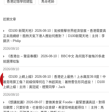
香港記憶學院總監
馬哥老師
近期文章
《D100 新聞天地》2026-08-10｜氣候衝擊世界經濟發展，香港需要真
正未雨綢繆！酷熱天氣下港人應如何應對？｜D100新聞天地｜主持：李
錦洪、Philip
2026/08/10
《香港台 – 聲音專欄》 2026-08-10｜ BBC中文 為何我不後悔20多歲
就選擇結紮
2026/08/10
《D100 上綱上線》2026-08-10｜香港史上最熱！上水飆至39.8度！中
暑竟唔算工傷？前線保障何在？林超英批：暑熱警告形同虛設！｜D100
上綱上線︱主持：黃冠斌、禮賢同學、Jack
2026/08/10
《想講就講》2026-08-07｜要做美食家 Foodie，最緊要講真話，對得
住觀眾；只要好食，也會撐小店食肆，希望佢哋能捱得住！｜主持：馬