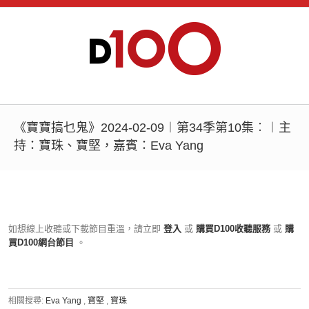
《寶寶搞乜鬼》2024-02-09︱第34季第10集︰︱主
持：寶珠、寶堅，嘉賓：Eva Yang
如想線上收聽或下載節目重溫，請立即
登入
或
購買D100收聽服務
或
購
買D100網台節目
。
相關搜尋:
Eva Yang
,
寶堅
,
寶珠