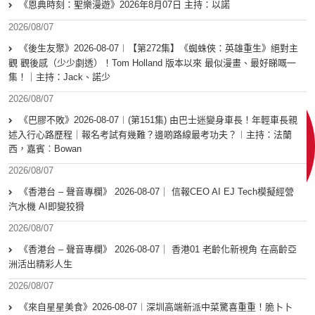
《恩典時刻：聖樂漫遊》2026年8月07日 主持：以諾
2026/08/07
《後生友聚》2026-08-07︱【第272集】《蜘蛛俠：英雄重生》絕對主
觀 觀後感（少少劇透）！Tom Holland 版本以來 最似漫畫、最好睇嘅一
集！｜主持：Jack、諾少
2026/08/07
《巴膠不敗》2026-08-07︱(第151集) 由巴士迷變身車長！年輕車長親
述入行心路歷程｜報名考試有幾難？邊啲路線最考功夫？︱主持：法蘭
西，嘉賓︰Bowan
2026/08/07
《香港台 – 聲音專欄》 2026-08-07｜ 信報CEO AI EJ Tech模擬經營
汽水機 AI即變狡猾
2026/08/07
《香港台 – 聲音專欄》 2026-08-07｜ 香港01 老齡化新視角 在高齡亞
洲活出精彩人生
2026/08/07
《來自星星美食》2026-08-07︱深圳高端新派中菜驚喜重重！脆卜卜