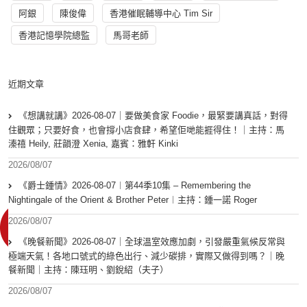
阿銀
陳俊偉
香港催眠輔導中心 Tim Sir
香港記憶學院總監
馬哥老師
近期文章
《想講就講》2026-08-07｜要做美食家 Foodie，最緊要講真話，對得
住觀眾；只要好食，也會撐小店食肆，希望佢哋能捱得住！｜主持：馬
溱禧 Heily, 莊韻澄 Xenia, 嘉賓：雅軒 Kinki
2026/08/07
《爵士鍾情》2026-08-07︱第44季10集 – Remembering the
Nightingale of the Orient & Brother Peter︱主持：鍾一諾 Roger
2026/08/07
《晚餐新聞》2026-08-07｜全球溫室效應加劇，引發嚴重氣候反常與
極端天氣！各地口號式的綠色出行、減少碳排，實際又做得到嗎？｜晚
餐新聞｜主持：陳珏明、劉銳紹（夫子）
2026/08/07