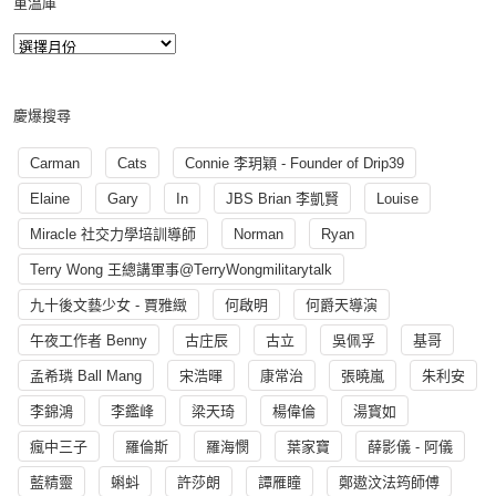
重溫庫
慶爆搜尋
Carman
Cats
Connie 李玥穎 - Founder of Drip39
Elaine
Gary
In
JBS Brian 李凱賢
Louise
Miracle 社交力學培訓導師
Norman
Ryan
Terry Wong 王總講軍事@TerryWongmilitarytalk
九十後文藝少女 - 賈雅緻
何啟明
何爵天導演
午夜工作者 Benny
古庄辰
古立
吳佩孚
基哥
孟希璘 Ball Mang
宋浩暉
康常治
張曉嵐
朱利安
李錦鴻
李鑑峰
梁天琦
楊偉倫
湯寳如
瘋中三子
羅倫斯
羅海憫
葉家寶
薛影儀 - 阿儀
藍精靈
蝌蚪
許莎朗
譚雁瞳
鄭遨汶法筠師傅