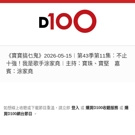
《寶寶搞乜鬼》2026-05-15︱第43季第11集︰不止
十強！我是歌手涂家堯︱主持：寶珠、寶堅 嘉
賓：涂家堯
如想線上收聽或下載節目重溫，請立即
登入
或
購買D100收聽服務
或
購
買D100網台節目
。