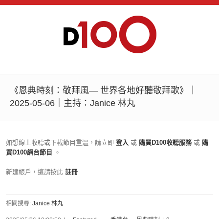
《恩典時刻：敬拜風— 世界各地好聽敬拜歌》｜
2025-05-06｜主持：Janice 林丸
如想線上收聽或下載節目重溫，請立即
登入
或
購買D100收聽服務
或
購
買D100網台節目
。
新建帳戶，這請按此
註冊
相關搜尋:
Janice 林丸