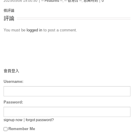
2025/05/06 19:00:50
|
-- Featured --
,
-- 香港台 --
,
恩典時刻
|
0
條評論
評論
You must be
logged in
to post a comment.
會員登入
Username:
Password:
|
signup now
forgot password?
Remember Me