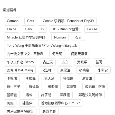
慶爆搜尋
Carman
Cats
Connie 李玥穎 - Founder of Drip39
Elaine
Gary
In
JBS Brian 李凱賢
Louise
Miracle 社交力學培訓導師
Norman
Ryan
Terry Wong 王總講軍事@TerryWongmilitarytalk
九十後文藝少女 - 賈雅緻
何啟明
何爵天導演
午夜工作者 Benny
古庄辰
古立
吳佩孚
基哥
孟希璘 Ball Mang
宋浩暉
康常治
張曉嵐
朱利安
李錦鴻
李鑑峰
梁天琦
楊偉倫
湯寳如
瘋中三子
羅倫斯
羅海憫
葉家寶
薛影儀 - 阿儀
藍精靈
蝌蚪
許莎朗
譚雁瞳
鄭遨汶法筠師傅
阿銀
陳俊偉
香港催眠輔導中心 Tim Sir
香港記憶學院總監
馬哥老師