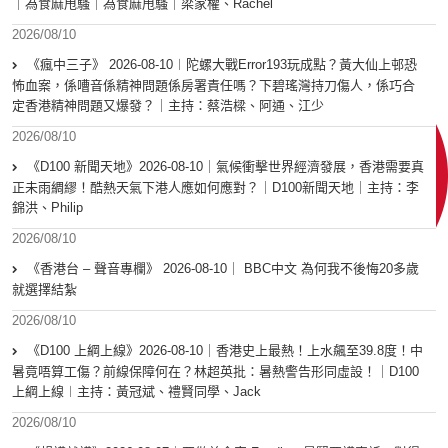
｜為食麻甩騷｜為食麻甩騷｜梁家權、Rachel
2026/08/10
《瘋中三子》 2026-08-10︱陀螺大戰Error193玩成點？黃大仙上邨恐
怖血案，係嘈音係精神問題係房署責任嗎？下碧瑤灣持刀傷人，係巧合
定香港精神問題又爆發？｜主持：蔡浩樑、阿通、江少
2026/08/10
《D100 新聞天地》2026-08-10｜氣候衝擊世界經濟發展，香港需要真
正未雨綢繆！酷熱天氣下港人應如何應對？｜D100新聞天地｜主持：李
錦洪、Philip
2026/08/10
《香港台 – 聲音專欄》 2026-08-10｜ BBC中文 為何我不後悔20多歲
就選擇結紮
2026/08/10
《D100 上綱上線》2026-08-10｜香港史上最熱！上水飆至39.8度！中
暑竟唔算工傷？前線保障何在？林超英批：暑熱警告形同虛設！｜D100
上綱上線︱主持：黃冠斌、禮賢同學、Jack
2026/08/10