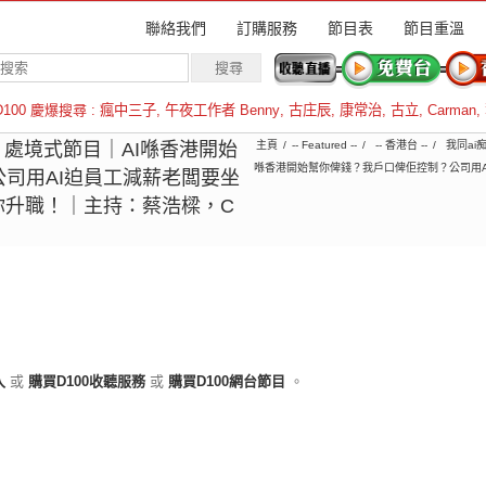
聯絡我們
訂購服務
節目表
節目重溫
D100 慶爆搜尋 :
瘋中三子
,
午夜工作者 Benny
,
古庄辰
,
康常治
,
古立
,
Carman
,
羅倫斯
19｜處境式節目｜AI喺香港開始
主頁
-- Featured --
-- 香港台 --
我同ai
喺香港開始幫你俾錢？我戶口俾佢控制？公司用A
司用AI迫員工減薪老闆要坐
你升職！｜主持：蔡浩樑，C
入
或
購買D100收聽服務
或
購買D100網台節目
。