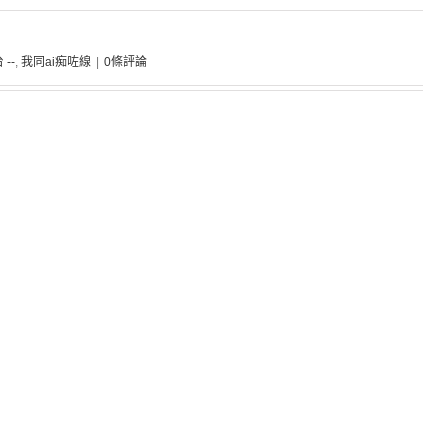
 --
,
我同ai痴咗線
|
0條評論