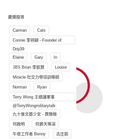
慶爆搜尋
Carman
Cats
Connie 李玥穎 - Founder of
Drip39
Elaine
Gary
In
JBS Brian 李凱賢
Louise
Miracle 社交力學培訓導師
Norman
Ryan
Terry Wong 王總講軍事
@TerryWongmilitarytalk
九十後文藝少女 - 賈雅緻
何啟明
何爵天導演
午夜工作者 Benny
古庄辰