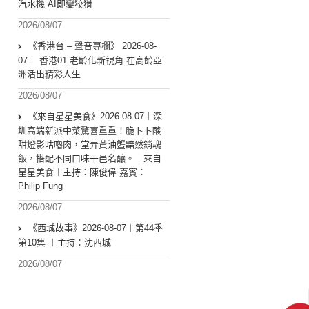
汽水機 AI即變狡猾
2026/08/07
《香港台 – 聲音專欄》 2026-08-
07｜ 香港01 老齡化新視角 在高齡亞
洲活出精彩人生
2026/08/07
《來自星星美食》2026-08-07︱深
圳高端新派中菜驚喜重重！脆卜卜酸
甜燈影咕嚕肉，堂弄黃油蟹黯然銷魂
飯，搭配不同口味干邑名釀。︱來自
星星美食︱主持：陳俊偉 嘉賓：
Philip Fung
2026/08/07
《西城故事》2026-08-07︱第44季
第10集 ︱主持：沈西城
2026/08/07