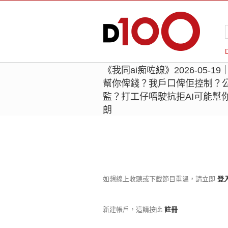
《我同ai痴咗線》2026-05-
幫你俾錢？我戶口俾佢控制？公
監？打工仔唔駛抗拒AI可能幫
朗
如想線上收聽或下載節目重溫，請立即
登
新建帳戶，這請按此
註冊