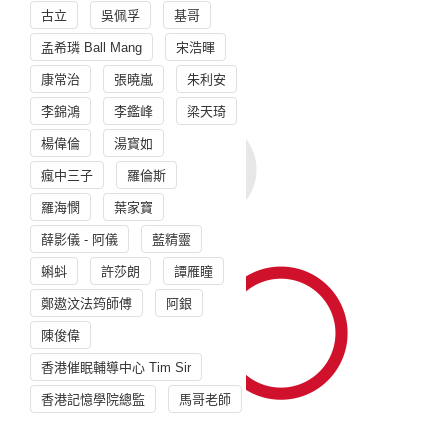
古立
吳佩孚
基哥
孟希璘 Ball Mang
宋浩暉
康常治
張曉嵐
朱利安
李錦鴻
李鑑峰
梁天琦
楊偉倫
湯寳如
瘋中三子
羅倫斯
羅海憫
葉家寶
薛影儀 - 阿儀
藍精靈
蝌蚪
許莎朗
譚雁瞳
鄭遨汶法筠師傅
阿銀
陳俊偉
香港催眠輔導中心 Tim Sir
香港記憶學院總監
馬哥老師