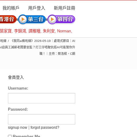
我的賬戶
用戶登入
新用戶註冊
葉家寶
,
李錦鴻
,
譚雁瞳
,
朱利安
,
Norman
,
痴咗線
《我同ai痴咗線》2026-05-19｜處境式節目｜AI
I迫員工減薪老闆要坐監？打工仔唔駛抗拒AI可能幫你升
職！｜主持：蔡浩樑，C朗
會員登入
Username:
Password:
|
signup now
forgot password?
Remember Me