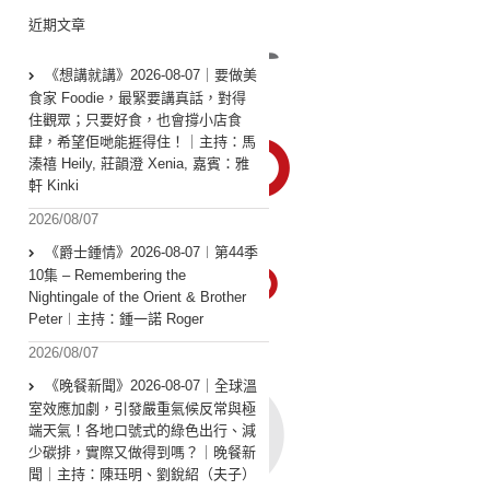
近期文章
《想講就講》2026-08-07｜要做美
食家 Foodie，最緊要講真話，對得
住觀眾；只要好食，也會撐小店食
肆，希望佢哋能捱得住！｜主持：馬
溱禧 Heily, 莊韻澄 Xenia, 嘉賓：雅
軒 Kinki
2026/08/07
《爵士鍾情》2026-08-07︱第44季
10集 – Remembering the
Nightingale of the Orient & Brother
Peter︱主持：鍾一諾 Roger
2026/08/07
《晚餐新聞》2026-08-07｜全球溫
室效應加劇，引發嚴重氣候反常與極
端天氣！各地口號式的綠色出行、減
少碳排，實際又做得到嗎？｜晚餐新
聞｜主持：陳珏明、劉銳紹（夫子）